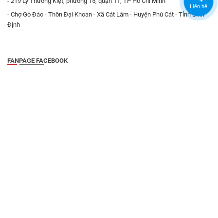
- 219 Lý Thường Kiệt, phường 15, quận 11, TP Hồ Chí Minh
Liên hệ
- Chợ Gò Đào - Thôn Đại Khoan - Xã Cát Lâm - Huyện Phù Cát - Tỉnh Bình
Định
FANPAGE FACEBOOK