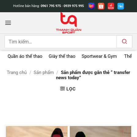
Bỏ
Hotline bán hàng:
0961 795 975
-
0939 975 995
qua
nội
dung
Tìm
kiếm:
Quần áo thể thao
Giày thể thao
Sportwear & Gym
Thể t
Trang chủ
/
Sản phẩm
/
Sản phẩm được gắn thẻ “ transfer
news today”
LỌC