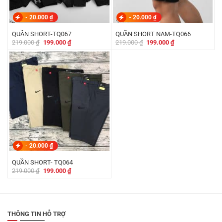
-
20.000
₫
-
20.000
₫
QUẦN SHORT-TQ067
QUẦN SHORT NAM-TQ066
Giá
Giá
Giá
Giá
219.000
₫
199.000
₫
219.000
₫
199.000
₫
gốc
hiện
gốc
hiện
là:
tại
là:
tại
219.000 ₫.
là:
219.000 ₫.
là:
199.000 ₫.
199.000 ₫.
-
20.000
₫
QUẦN SHORT- TQ064
Giá
Giá
219.000
₫
199.000
₫
gốc
hiện
là:
tại
219.000 ₫.
là:
199.000 ₫.
THÔNG TIN HỖ TRỢ