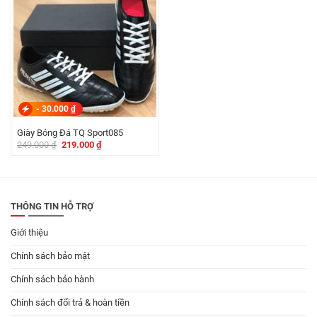
-
30.000
₫
Giày Bóng Đá TQ Sport085
Giá
Giá
249.000
₫
219.000
₫
gốc
hiện
là:
tại
249.000 ₫.
là:
219.000 ₫.
THÔNG TIN HỖ TRỢ
Giới thiệu
Chính sách bảo mật
Chính sách bảo hành
Chính sách đổi trả & hoàn tiền