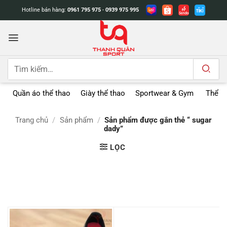
Bỏ
Hotline bán hàng:
0961 795 975
-
0939 975 995
qua
nội
dung
Tìm
kiếm:
Quần áo thể thao
Giày thể thao
Sportwear & Gym
Thể t
Trang chủ
/
Sản phẩm
/
Sản phẩm được gắn thẻ “ sugar
dady”
LỌC