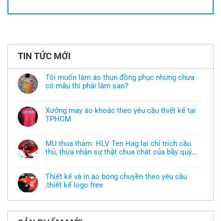
TIN TỨC MỚI
Tôi muốn làm áo thun đồng phục nhưng chưa
có mẫu thì phải làm sao?
Không
có
bình
Xưởng may áo khoác theo yêu cầu thiết kế tại
luận
TPHCM
ở
Tôi
Không
muốn
có
làm
bình
áo
MU thua thảm: HLV Ten Hag lại chỉ trích cầu
luận
thun
thủ, thừa nhận sự thật chua chát của bầy quỷ
ở
đồng
Xưởng
nhỏ
phục
Không
may
nhưng
có
áo
chưa
bình
khoác
Thiết kế và in áo bóng chuyền theo yêu cầu
có
luận
theo
mẫu
,thiết kế logo free
ở
yêu
thì
MU
cầu
Không
phải
thua
thiết
có
làm
thảm:
kế
bình
sao?
HLV
tại
luận
Ten
TPHCM
ở
Hag