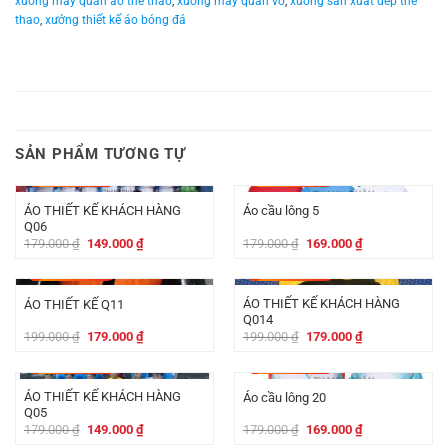
xưởng may quần áo thể thao
,
xưởng may quần võ
,
xưởng sản xuất dép thể
thao
,
xưởng thiết kế áo bóng đá
SẢN PHẨM TƯƠNG TỰ
-
30.000
₫
-
10.000
₫
ÁO THIẾT KẾ KHÁCH HÀNG
Áo cầu lông 5
Q06
Giá
Giá
Giá
Giá
179.000
₫
149.000
₫
179.000
₫
169.000
₫
gốc
hiện
gốc
hiện
là:
tại
là:
tại
-
20.000
₫
-
20.000
₫
179.000 ₫.
là:
179.000 ₫.
là:
149.000 ₫.
169.000 ₫.
ÁO THIẾT KẾ KHÁCH HÀNG
ÁO THIẾT KẾ Q11
Q014
Giá
Giá
Giá
Giá
199.000
₫
179.000
₫
199.000
₫
179.000
₫
gốc
hiện
gốc
hiện
là:
tại
là:
tại
-
30.000
₫
-
10.000
₫
199.000 ₫.
là:
199.000 ₫.
là:
179.000 ₫.
179.000 ₫.
ÁO THIẾT KẾ KHÁCH HÀNG
Áo cầu lông 20
Q05
Giá
Giá
Giá
Giá
179.000
₫
149.000
₫
179.000
₫
169.000
₫
gốc
hiện
gốc
hiện