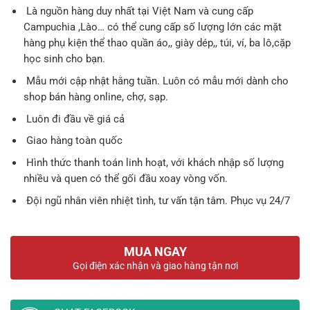
199.000 ₫.
là:
Là nguồn hàng duy nhất tại Việt Nam và cung cấp
Campuchia ,Lào… có thể cung cấp số lượng lớn các mặt
179.
hàng phụ kiện thể thao quần áo,, giày dép,, túi, ví, ba lô,cặp
học sinh cho bạn.
Mẫu mới cập nhật hằng tuần. Luôn có mẫu mới dành cho
shop bán hàng online, chợ, sạp.
Luôn đi đầu về giá cả
Giao hàng toàn quốc
Hình thức thanh toán linh hoạt, với khách nhập số lượng
nhiều và quen có thể gối đầu xoay vòng vốn.
Đội ngũ nhân viên nhiệt tình, tư vấn tận tâm. Phục vụ 24/7
MUA NGAY
Gọi điện xác nhận và giao hàng tận nơi