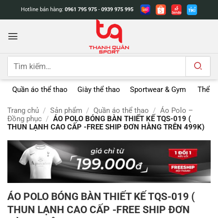
Bỏ
Hotline bán hàng:
0961 795 975
-
0939 975 995
qua
nội
dung
Tìm
kiếm:
Quần áo thể thao
Giày thể thao
Sportwear & Gym
Thể t
Trang chủ
/
Sản phẩm
/
Quần áo thể thao
/
Áo Polo –
Đồng phục
/
ÁO POLO BÓNG BÀN THIẾT KẾ TQS-019 (
THUN LẠNH CAO CẤP -FREE SHIP ĐƠN HÀNG TRÊN 499K)
ÁO POLO BÓNG BÀN THIẾT KẾ TQS-019 (
THUN LẠNH CAO CẤP -FREE SHIP ĐƠN