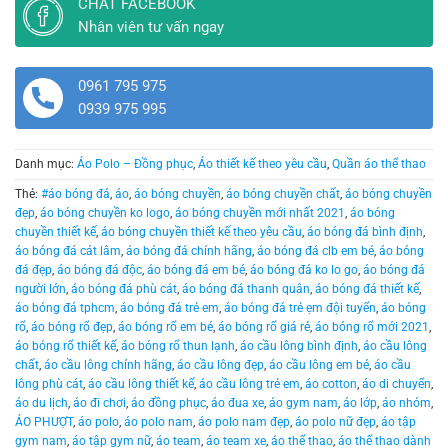
CHAT FACEBOOK
Nhân viên tư vấn ngay
0961 795 975
0939 975 995
Danh mục:
Áo Polo – Đồng phục
,
Áo thiết kế theo yêu cầu
,
Quần áo thể thao
Thẻ:
#áo bóng đá
,
áo
,
áo bóng chuyền
,
áo bóng chuyền chất
,
áo bóng chuyền
đẹp
,
áo bóng chuyền ko logo
,
áo bóng chuyền mới nhất 2021
,
áo bóng
chuyền thiết kế
,
áo bóng chuyền thiết kế theo yêu cầu
,
áo bóng đá bình định
,
áo bóng đá cát lâm
,
áo bóng đá chính hãng
,
áo bóng đá clb em bé
,
áo bóng
đá đẹp
,
áo bóng đá độc
,
áo bóng đá em bé
,
áo bóng đá ko lo go
,
áo bóng đá
người lớn
,
áo bóng đá phù cát
,
áo bóng đá thanh quân
,
áo bóng đá thiết kế
,
áo bóng đá tphcm
,
áo bóng đá trẻ em
,
áo bóng đá trẻ ẹm đội tuyển
,
áo bóng
rổ
,
áo bóng rổ đẹp
,
áo bóng rổ em bé
,
áo bóng rổ giá rẻ
,
áo bóng rổ mới 2021
,
áo bóng rổ thiết kế
,
áo bóng rổ thun lạnh
,
áo cầu lông bình định
,
áo cầu lông
chất
,
áo cầu lông chính hãng
,
áo cầu lông đẹp
,
áo cầu lông em bé
,
áo cầu
lông phù cát
,
áo cầu lông thiết kế
,
áo cầu lông trẻ em
,
áo cotton
,
áo di chuyển
,
áo du lịch
,
áo đi chơi
,
áo đồng phục
,
áo đua xe
,
áo gym nam
,
áo lớp
,
áo nhóm
,
ÁO PHƯỢT
,
áo polo
,
áo polo nam
,
áo polo nam đẹp
,
áo polo nữ đẹp
,
áo tập
gym nam
,
áo tập gym nữ
,
áo team
,
áo team xe
,
áo thể thao
,
áo thể thao dành