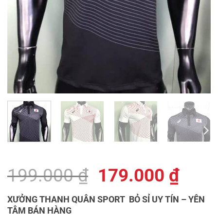
Giá
Giá
199.000
₫
179.000
₫
gốc
hiện
XƯỞNG THANH QUÂN SPORT BỎ SỈ UY TÍN – YÊN
là:
tại
TÂM BÁN HÀNG