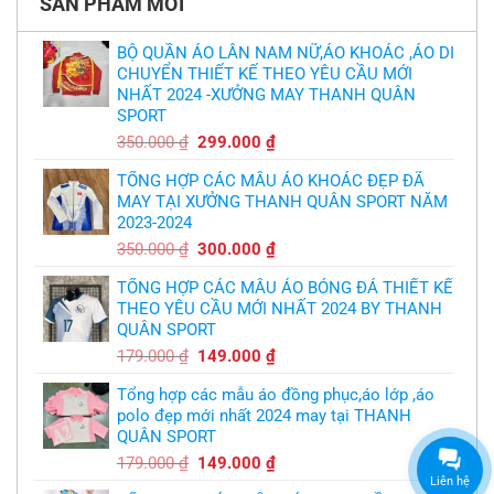
SẢN PHẨM MỚI
Thiết
lại
kế
chỉ
và
trích
in
BỘ QUẦN ÁO LÂN NAM NỮ,ÁO KHOÁC ,ÁO DI
cầu
áo
thủ,
CHUYỂN THIẾT KẾ THEO YÊU CẦU MỚI
bóng
thừa
chuyền
nhận
NHẤT 2024 -XƯỞNG MAY THANH QUÂN
theo
sự
yêu
SPORT
thật
cầu
chua
,thiết
Giá
Giá
350.000
₫
299.000
₫
chát
kế
của
gốc
hiện
logo
bầy
free
TỔNG HỢP CÁC MẪU ÁO KHOÁC ĐẸP ĐÃ
là:
tại
quỷ
nhỏ
MAY TẠI XƯỞNG THANH QUÂN SPORT NĂM
350.000 ₫.
là:
2023-2024
299.000 ₫.
Giá
Giá
350.000
₫
300.000
₫
gốc
hiện
TỔNG HỢP CÁC MẪU ÁO BÓNG ĐÁ THIẾT KẾ
là:
tại
THEO YÊU CẦU MỚI NHẤT 2024 BY THANH
350.000 ₫.
là:
QUÂN SPORT
300.000 ₫.
Giá
Giá
179.000
₫
149.000
₫
gốc
hiện
Tổng hợp các mẫu áo đồng phục,áo lớp ,áo
là:
tại
polo đẹp mới nhất 2024 may tại THANH
179.000 ₫.
là:
QUÂN SPORT
149.000 ₫.
Giá
Giá
179.000
₫
149.000
₫
gốc
hiện
Liên hệ