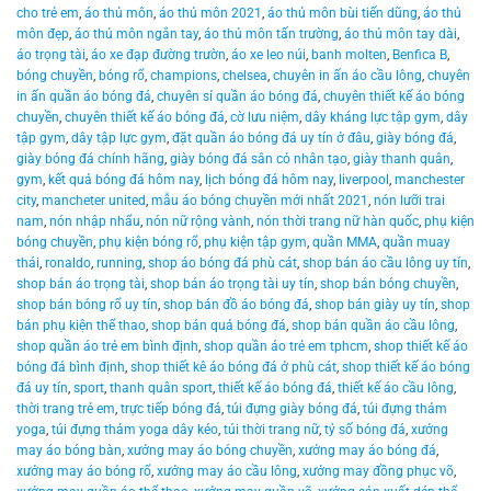
cho trẻ em
,
áo thủ môn
,
áo thủ môn 2021
,
áo thủ môn bùi tiến dũng
,
áo thủ
môn đẹp
,
áo thủ môn ngắn tay
,
áo thủ môn tấn trường
,
áo thủ môn tay dài
,
áo trọng tài
,
áo xe đạp đường trườn
,
áo xe leo núi
,
banh molten
,
Benfica B
,
bóng chuyền
,
bóng rổ
,
champions
,
chelsea
,
chuyên in ấn áo cầu lông
,
chuyên
in ấn quần áo bóng đá
,
chuyên sỉ quần áo bóng đá
,
chuyên thiết kế áo bóng
chuyền
,
chuyên thiết kế áo bóng đá
,
cờ lưu niệm
,
dây kháng lực tập gym
,
dây
tập gym
,
dây tập lực gym
,
đặt quần áo bóng đá uy tín ở đâu
,
giày bóng đá
,
giày bóng đá chính hãng
,
giày bóng đá sân cỏ nhân tạo
,
giày thanh quân
,
gym
,
kết quả bóng đá hôm nay
,
lịch bóng đá hôm nay
,
liverpool
,
manchester
city
,
mancheter united
,
mẫu áo bóng chuyền mới nhất 2021
,
nón lưỡi trai
nam
,
nón nhập nhẩu
,
nón nữ rộng vành
,
nón thời trang nữ hàn quốc
,
phụ kiện
bóng chuyền
,
phụ kiện bóng rổ
,
phụ kiện tập gym
,
quần MMA
,
quần muay
thái
,
ronaldo
,
running
,
shop áo bóng đá phù cát
,
shop bán áo cầu lông uy tín
,
shop bán áo trọng tài
,
shop bán áo trọng tài uy tín
,
shop bán bóng chuyền
,
shop bán bóng rổ uy tín
,
shop bán đồ áo bóng đá
,
shop bán giày uy tín
,
shop
bán phụ kiện thể thao
,
shop bán quả bóng đá
,
shop bán quần áo cầu lông
,
shop quần áo trẻ em bình định
,
shop quần áo trẻ em tphcm
,
shop thiết kế áo
bóng đá bình định
,
shop thiết kê áo bóng đá ở phù cát
,
shop thiết kế áo bóng
đá uy tín
,
sport
,
thanh quân sport
,
thiết kế áo bóng đá
,
thiết kế áo cầu lông
,
thời trang trẻ em
,
trực tiếp bóng đá
,
túi đựng giày bóng đá
,
túi đựng thảm
yoga
,
túi đựng thảm yoga dây kéo
,
túi thời trang nữ
,
tỷ số bóng đá
,
xưởng
may áo bóng bàn
,
xưởng may áo bóng chuyền
,
xưởng may áo bóng đá
,
xưởng may áo bóng rổ
,
xưởng may áo cầu lông
,
xưởng may đồng phục võ
,