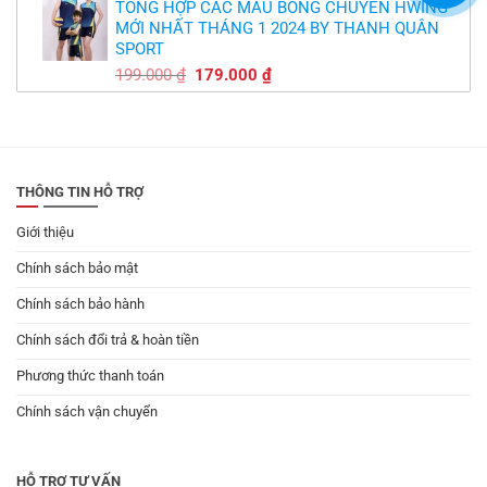
TỔNG HỢP CÁC MẪU BÓNG CHUYỀN HWING
là:
tại
MỚI NHẤT THÁNG 1 2024 BY THANH QUÂN
179.000 ₫.
là:
SPORT
149.000 ₫.
Giá
Giá
199.000
₫
179.000
₫
gốc
hiện
là:
tại
199.000 ₫.
là:
179.000 ₫.
THÔNG TIN HỖ TRỢ
Giới thiệu
Chính sách bảo mật
Chính sách bảo hành
Chính sách đổi trả & hoàn tiền
Phương thức thanh toán
Chính sách vận chuyển
HỖ TRỢ TƯ VẤN