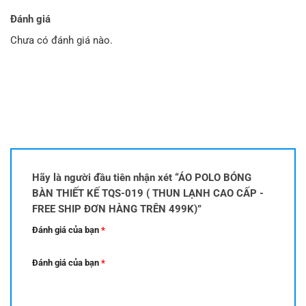
là:
tại
là:
tại
179.000 ₫.
là:
179.000 ₫.
là:
Đánh giá
149.000 ₫.
169.000 ₫.
Chưa có đánh giá nào.
Hãy là người đầu tiên nhận xét “ÁO POLO BÓNG
BÀN THIẾT KẾ TQS-019 ( THUN LẠNH CAO CẤP -
FREE SHIP ĐƠN HÀNG TRÊN 499K)”
Đánh giá của bạn
*
Đánh giá của bạn
*