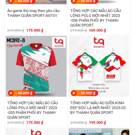
-
40.000
₫
-
50.000
₫
Áo game thủ may theo yêu cầu-
TỔNG HỢP CÁC MẪU ÁO CẦU
THANH QUÂN SPORT-AGT01
LÔNG POLO MỚI NHẤT 2023
-036 PHÂN PHỐI BY THANH
QUÂN SPORT
Giá
Giá
Giá
Giá
219.000
₫
179.000
₫
219.000
₫
169.000
₫
gốc
hiện
gốc
hiện
là:
tại
là:
tại
219.000 ₫.
là:
219.000 ₫.
là:
179.000 ₫.
169.000 ₫.
-
40.000
₫
-
20.000
₫
TỔNG HỢP CÁC MẪU ÁO CẦU
TỔNG HỢP MẪU ÁO ĐIỀN KINH
LÔNG POLO MỚI NHẤT 2023
ĐẸP ĐỘC LẠ MỚI NHẤT 2023-02
-035 PHÂN PHỐI BY THANH
BY THANH QUÂN SPORT
QUÂN SPORT
Giá
Giá
Giá
Giá
219.000
₫
179.000
₫
219.000
₫
199.000
₫
gốc
hiện
gốc
hiện
là:
tại
là:
tại
219.000 ₫.
là:
219.000 ₫.
là: