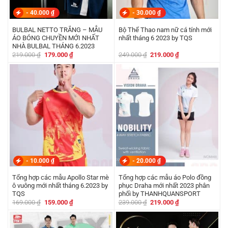
-
40.000
₫
-
30.000
₫
BULBAL NETTO TRẮNG – MẪU
Bộ Thể Thao nam nữ cá tính mới
ÁO BÓNG CHUYỀN MỚI NHẤT
nhất tháng 6 2023 by TQS
NHÀ BULBAL THÁNG 6.2023
Giá
Giá
Giá
Giá
219.000
₫
179.000
₫
249.000
₫
219.000
₫
gốc
hiện
gốc
hiện
là:
tại
là:
tại
219.000 ₫.
là:
249.000 ₫.
là:
179.000 ₫.
219.000 ₫.
-
10.000
₫
-
20.000
₫
Tổng hợp các mẫu Apollo Star mè
Tổng hợp các mẫu áo Polo đồng
ô vuông mới nhất tháng 6.2023 by
phục Draha mới nhất 2023 phân
TQS
phối by THANHQUANSPORT
Giá
Giá
Giá
Giá
169.000
₫
159.000
₫
239.000
₫
219.000
₫
gốc
hiện
gốc
hiện
là:
tại
là:
tại
169.000 ₫.
là:
239.000 ₫.
là:
159.000 ₫.
219.000 ₫.