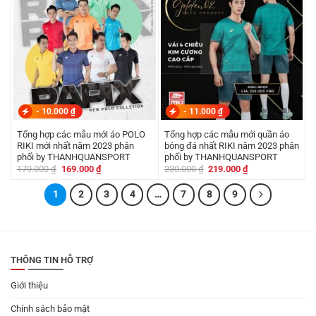
-
10.000
₫
-
11.000
₫
Tổng hợp các mẫu mới áo POLO
Tổng hợp các mẫu mới quần áo
RIKI mới nhất năm 2023 phân
bóng đá nhất RIKI năm 2023 phân
phối by THANHQUANSPORT
phối by THANHQUANSPORT
Giá
Giá
Giá
Giá
179.000
₫
169.000
₫
230.000
₫
219.000
₫
gốc
hiện
gốc
hiện
là:
tại
là:
tại
1
179.000 ₫.
2
là:
3
4
…
7
8
230.000 ₫.
9
là:
169.000 ₫.
219.000 ₫.
THÔNG TIN HỖ TRỢ
Giới thiệu
Chính sách bảo mật