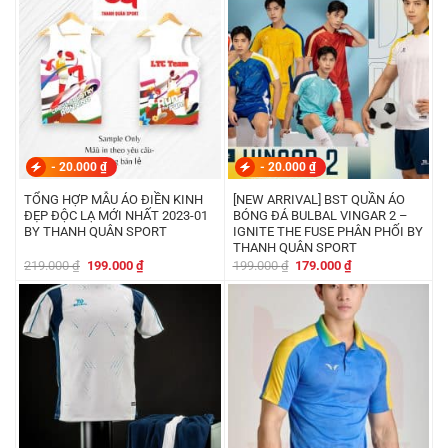
179.000 ₫.
199.000 ₫.
-
20.000
₫
-
20.000
₫
TỔNG HỢP MẪU ÁO ĐIỀN KINH
[NEW ARRIVAL] BST QUẦN ÁO
ĐẸP ĐỘC LẠ MỚI NHẤT 2023-01
BÓNG ĐÁ BULBAL VINGAR 2 –
BY THANH QUÂN SPORT
IGNITE THE FUSE PHÂN PHỐI BY
THANH QUÂN SPORT
Giá
Giá
Giá
Giá
219.000
₫
199.000
₫
199.000
₫
179.000
₫
gốc
hiện
gốc
hiện
là:
tại
là:
tại
219.000 ₫.
là:
199.000 ₫.
là:
199.000 ₫.
179.000 ₫.