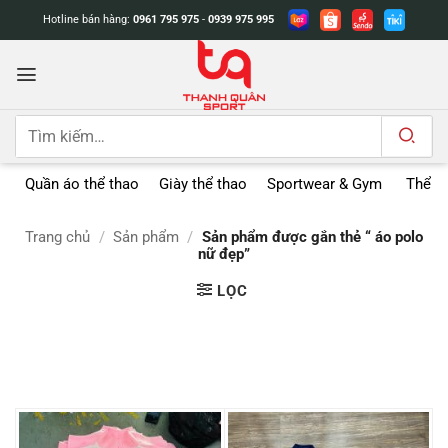
Bỏ
Hotline bán hàng:
0961 795 975
-
0939 975 995
qua
nội
dung
Tìm
kiếm:
Quần áo thể thao
Giày thể thao
Sportwear & Gym
Thể t
Trang chủ
/
Sản phẩm
/
Sản phẩm được gắn thẻ “ áo polo
nữ đẹp”
LỌC