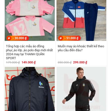
-
30.000
₫
-
51.000
₫
Tổng hợp các mẫu áo đồng
Muốn may áo khoác thiết kế theo
phục,áo lớp ,áo polo đẹp mới nhất
yêu cầu đến đâu?
2024 may tại THANH QUÂN
SPORT
Giá
Giá
Giá
Giá
179.000
₫
149.000
₫
350.000
₫
299.000
₫
gốc
hiện
gốc
hiện
là:
tại
là:
tại
179.000 ₫.
là:
350.000 ₫.
là:
149.000 ₫.
299.000 ₫.