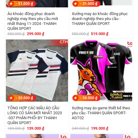
-
51.000
₫
-
31.000
₫
Áo khoác đồng phục doanh
Xưởng may áo khoác đồng phục
nghiệp may theo yêu cầu mới
doanh nghiệp theo yêu cầu -
nhất tháng 11-2024 -THANH
THANH QUÂN SPORT
QUÂN SPORT
Giá
Giá
Giá
Giá
350.000
₫
299.000
₫
550.000
₫
519.000
₫
gốc
hiện
gốc
hiện
là:
tại
là:
tại
350.000 ₫.
là:
550.000 ₫.
là:
299.000 ₫.
519.000 ₫.
-
20.000
₫
-
50.000
₫
TỔNG HỢP CÁC MẪU ÁO CẦU
Xưởng may áo game thiết kế theo
LÔNG CÓ SẴN MỚI NHẤT 2023
yêu cầu -THANH QUÂN SPORT-
-037 PHÂN PHỐI BY THANH
AGT02
QUÂN SPORT
Giá
Giá
Giá
Giá
159.000
₫
139.000
₫
249.000
₫
199.000
₫
gốc
hiện
gốc
hiện
là:
tại
là:
tại