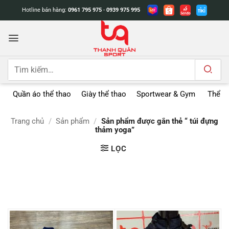
Bỏ
Hotline bán hàng:
0961 795 975
-
0939 975 995
qua
nội
dung
Tìm
kiếm:
Quần áo thể thao
Giày thể thao
Sportwear & Gym
Thể t
Trang chủ
/
Sản phẩm
/
Sản phẩm được gắn thẻ “ túi đựng
thảm yoga”
LỌC