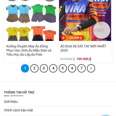
-
20.000
₫
Xưởng Chuyên May Áo Đồng
ÁO ĐUA XE DÀI TAY MỚI NHẤT
Phục Học Sinh,Áo Mẫu Giáo và
2023
Tiểu Học,Áo Lớp,Áo Polo
Giá
Giá
219.000
₫
199.000
₫
gốc
hiện
là:
tại
1
2
3
4
5
6
219.000 ₫.
7
là:
199.000 ₫.
THÔNG TIN HỖ TRỢ
Giới thiệu
Chính sách bảo mật