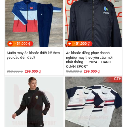
-
51.000
₫
-
51.000
₫
Muốn may áo khoác thiết kế theo
Áo khoác đồng phục doanh
yêu cầu đến đâu?
nghiệp may theo yêu cầu mới
nhất tháng 11-2024 -THANH
QUÂN SPORT
Giá
Giá
Giá
Giá
350.000
₫
299.000
₫
350.000
₫
299.000
₫
gốc
hiện
gốc
hiện
là:
tại
là:
tại
350.000 ₫.
là:
350.000 ₫.
là:
299.000 ₫.
299.000 ₫.