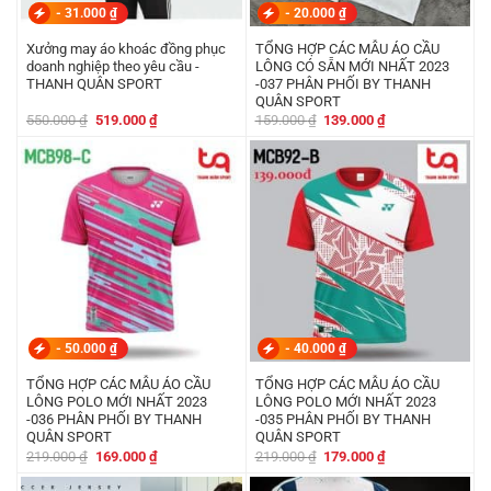
-
31.000
₫
-
20.000
₫
Xưởng may áo khoác đồng phục
TỔNG HỢP CÁC MẪU ÁO CẦU
doanh nghiệp theo yêu cầu -
LÔNG CÓ SẴN MỚI NHẤT 2023
THANH QUÂN SPORT
-037 PHÂN PHỐI BY THANH
QUÂN SPORT
Giá
Giá
Giá
Giá
550.000
₫
519.000
₫
159.000
₫
139.000
₫
gốc
hiện
gốc
hiện
là:
tại
là:
tại
550.000 ₫.
là:
159.000 ₫.
là:
519.000 ₫.
139.000 ₫.
-
50.000
₫
-
40.000
₫
TỔNG HỢP CÁC MẪU ÁO CẦU
TỔNG HỢP CÁC MẪU ÁO CẦU
LÔNG POLO MỚI NHẤT 2023
LÔNG POLO MỚI NHẤT 2023
-036 PHÂN PHỐI BY THANH
-035 PHÂN PHỐI BY THANH
QUÂN SPORT
QUÂN SPORT
Giá
Giá
Giá
Giá
219.000
₫
169.000
₫
219.000
₫
179.000
₫
gốc
hiện
gốc
hiện
là:
tại
là:
tại