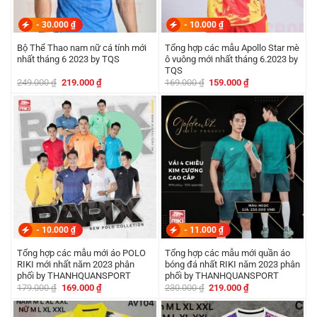
-
30.000
₫
-
10.000
₫
Bộ Thể Thao nam nữ cá tính mới
Tổng hợp các mẫu Apollo Star mè
nhất tháng 6 2023 by TQS
ô vuông mới nhất tháng 6.2023 by
TQS
Giá
Giá
Giá
Giá
249.000
₫
219.000
₫
169.000
₫
159.000
₫
gốc
hiện
gốc
hiện
là:
tại
là:
tại
249.000 ₫.
là:
169.000 ₫.
là:
219.000 ₫.
159.000 ₫.
-
10.000
₫
-
11.000
₫
Tổng hợp các mẫu mới áo POLO
Tổng hợp các mẫu mới quần áo
RIKI mới nhất năm 2023 phân
bóng đá nhất RIKI năm 2023 phân
phối by THANHQUANSPORT
phối by THANHQUANSPORT
Giá
Giá
Giá
Giá
179.000
₫
169.000
₫
230.000
₫
219.000
₫
gốc
hiện
gốc
hiện
là:
tại
là:
tại
179.000 ₫.
là:
230.000 ₫.
là: