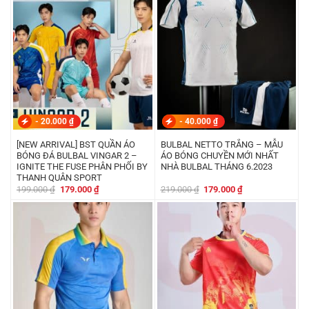
219.000 ₫.
là:
219.000 ₫.
là:
169.000 ₫.
179.000 ₫.
-
20.000
₫
-
40.000
₫
[NEW ARRIVAL] BST QUẦN ÁO
BULBAL NETTO TRẮNG – MẪU
BÓNG ĐÁ BULBAL VINGAR 2 –
ÁO BÓNG CHUYỀN MỚI NHẤT
IGNITE THE FUSE PHÂN PHỐI BY
NHÀ BULBAL THÁNG 6.2023
THANH QUÂN SPORT
Giá
Giá
Giá
Giá
199.000
₫
179.000
₫
219.000
₫
179.000
₫
gốc
hiện
gốc
hiện
là:
tại
là:
tại
199.000 ₫.
là:
219.000 ₫.
là:
179.000 ₫.
179.000 ₫.