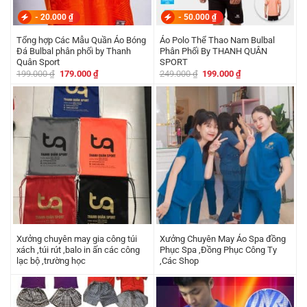
-
20.000
₫
-
50.000
₫
Tổng hợp Các Mẫu Quần Áo Bóng
Áo Polo Thể Thao Nam Bulbal
Đá Bulbal phân phối by Thanh
Phân Phối By THANH QUÂN
Quân Sport
SPORT
Giá
Giá
Giá
Giá
199.000
₫
179.000
₫
249.000
₫
199.000
₫
gốc
hiện
gốc
hiện
là:
tại
là:
tại
199.000 ₫.
là:
249.000 ₫.
là:
179.000 ₫.
199.000 ₫.
Xưởng chuyên may gia công túi
Xưởng Chuyên May Áo Spa đồng
xách ,túi rút ,balo in ấn các công
Phục Spa ,Đồng Phục Công Ty
lạc bộ ,trường học
,Các Shop