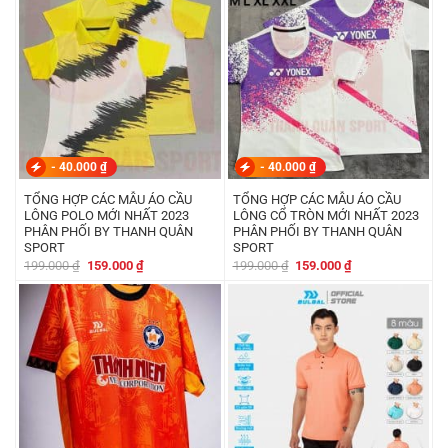
169.000 ₫.
219.000 ₫.
-
40.000
₫
-
40.000
₫
TỔNG HỢP CÁC MẪU ÁO CẦU
TỔNG HỢP CÁC MẪU ÁO CẦU
LÔNG POLO MỚI NHẤT 2023
LÔNG CỔ TRÒN MỚI NHẤT 2023
PHÂN PHỐI BY THANH QUÂN
PHÂN PHỐI BY THANH QUÂN
SPORT
SPORT
Giá
Giá
Giá
Giá
199.000
₫
159.000
₫
199.000
₫
159.000
₫
gốc
hiện
gốc
hiện
là:
tại
là:
tại
199.000 ₫.
là:
199.000 ₫.
là:
159.000 ₫.
159.000 ₫.