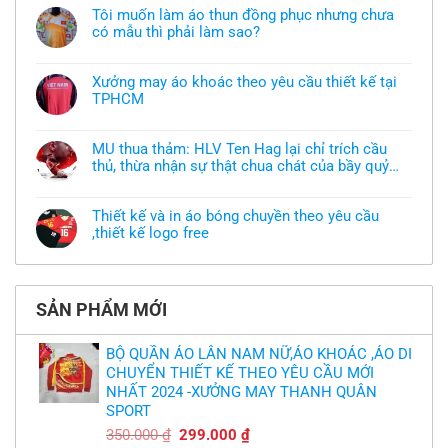
Tôi muốn làm áo thun đồng phục nhưng chưa
có mẫu thì phải làm sao?
Không
có
bình
Xưởng may áo khoác theo yêu cầu thiết kế tại
luận
TPHCM
ở
Tôi
Không
muốn
có
làm
bình
áo
MU thua thảm: HLV Ten Hag lại chỉ trích cầu
luận
thun
thủ, thừa nhận sự thật chua chát của bầy quỷ
ở
đồng
Xưởng
nhỏ
phục
Không
may
nhưng
có
áo
chưa
bình
khoác
Thiết kế và in áo bóng chuyền theo yêu cầu
có
luận
theo
mẫu
,thiết kế logo free
ở
yêu
thì
MU
cầu
Không
phải
thua
thiết
có
làm
thảm:
kế
bình
sao?
HLV
tại
luận
Ten
TPHCM
ở
Hag
SẢN PHẨM MỚI
Thiết
lại
kế
chỉ
và
trích
in
BỘ QUẦN ÁO LÂN NAM NỮ,ÁO KHOÁC ,ÁO DI
cầu
áo
thủ,
CHUYỂN THIẾT KẾ THEO YÊU CẦU MỚI
bóng
thừa
chuyền
nhận
NHẤT 2024 -XƯỞNG MAY THANH QUÂN
theo
sự
yêu
SPORT
thật
cầu
chua
,thiết
Giá
Giá
350.000
₫
299.000
₫
chát
kế