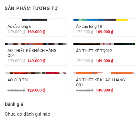
SẢN PHẨM TƯƠNG TỰ
-
10.000
₫
-
10.000
₫
Áo cầu lông 6
Áo cầu lông 18
Giá
Giá
Giá
Giá
179.000
₫
169.000
₫
179.000
₫
169.000
₫
gốc
hiện
gốc
hiện
là:
tại
là:
tại
-
30.000
₫
-
30.000
₫
179.000 ₫.
là:
179.000 ₫.
là:
169.000 ₫.
169.000 ₫.
ÁO THIẾT KẾ KHÁCH HÀNG
ÁO THIẾT KẾ TQ012
Q04
Giá
Giá
Giá
Giá
179.000
₫
149.000
₫
179.000
₫
149.000
₫
gốc
hiện
gốc
hiện
là:
tại
là:
tại
-
20.000
₫
-
30.000
₫
179.000 ₫.
là:
179.000 ₫.
là:
149.000 ₫.
149.000 ₫.
ÁO THIẾT KẾ KHÁCH HÀNG
ÁO CLB T01
Q01
Giá
Giá
Giá
Giá
149.000
₫
129.000
₫
179.000
₫
149.000
₫
gốc
hiện
gốc
hiện
là:
tại
là:
tại
149.000 ₫.
là:
179.000 ₫.
là:
Đánh giá
129.000 ₫.
149.000 ₫.
Chưa có đánh giá nào.