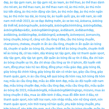
đẹp
,
áo tập gym nam
,
áo tập gym nữ
,
áo team
,
áo thể thao
,
áo thể thao dành
cho trẻ em
,
áo thể thao nam
,
áo thể thao nam nữ
,
áo thủ môn
,
áo thủ môn
bùi tiến dũng
,
áo thủ môn đặng văn lâm
,
áo thủ môn đẹp
,
áo thủ môn ngắn
tay
,
áo thủ môn tay dài
,
áo trọng tài
,
áo tuyển quốc gia
,
áo việt nam
,
áo việt
nam mới nhất 2023
,
áo xe đạp đường trườn
,
áo xe leo núi
,
áobarca
,
áobóng
đá thiết kế
,
áobóngchuyền
,
áobóngđá
,
áobóngđáchínhhãng
,
áobóngđáđẹp
,
áobóngđáđẹpvàđộc
,
áobóngđákhônglogo
,
áođábanh
,
áođábanhđẹp
,
áođábóng
,
áođábóngđẹp
,
áođábóngnữ
,
aokeepfly
,
áoliverpool
,
áomancity
,
bóng chuyền
,
bóng rổ
,
căng vợt cầu lông ở đâu
,
cầu thủ bóng chuyền
,
champions
,
chelsea
,
chuyên in ấn áo cầu lông
,
chuyên in ấn quần áo bóng
đá
,
chuyên sỉ quần áo bóng đá
,
chuyên thiết kế áo bóng chuyền
,
chuyên thiết
kế áo bóng đá
,
cờ lưu niệm
,
dây kháng lực tập gym
,
dây nịt thanh quân sport
,
dây tập gym
,
dây tập lực gym
,
đặt quần áo bóng đá uy tín ở đâu
,
địa chỉ bán
áo bóng chuyền uy tín
,
địa chỉ shop cầu lông uy tín ở tphcm
,
đội tuyển việt
nam
,
đồng phục bảo hộ lao động
,
đồng phục mẫu giáo đẹp
,
giày bóng đá
,
giày bóng đá chính hãng
,
giày bóng đá sân cỏ nhân tạo
,
giày cầu lông
,
giày
thanh quân
,
gym
,
in áo cầu lông
,
kết quả bóng đá hôm nay
,
lịch bóng đá hôm
nay
,
mẫu áo cầu lông đep
,
mẫu áo điền kinh đẹp
,
mẫu áo đội tuyển việt nam
đẹp
,
mẫu bóng chuyền đẹp
,
mẫu cầu lông đẹp
,
mẫu cầu lông độc
,
mẫu quần
áo bóng đá 2023
,
mẫuáobóngđá
,
mẫuáobóngđákhônglogo
,
mizuno
,
mua áo
bóng chuyền ở đâu
,
mua áo điền kinh ở đâu
,
mua đồ điền kinh ở đâu
,
nịt
thanh quân sport
,
nón lưỡi trai nam
,
nón nhập nhẩu
,
nón nữ rộng vành
,
nón
thanh quân sport
,
nón thời trang nữ hàn quốc
,
phụ kiện bóng chuyền
,
phụ
kiện bóng rổ
,
phụ kiện tập gym
,
quả cầu lông
,
quần áo bóng chuyền
,
quần áo