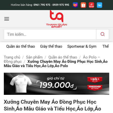
Bỏ
Hotline bán hàng:
0961 795 975
-
0939 975 995
qua
nội
dung
Tìm
kiếm:
Quần áo thể thao
Giày thể thao
Sportwear & Gym
Thể t
Trang chủ
/
Sản phẩm
/
Quần áo thể thao
/
Áo Polo –
Đồng phục
/
Xưởng Chuyên May Áo Đồng Phục Học Sinh,Áo
Mẫu Giáo và Tiểu Học,Áo Lớp,Áo Polo
Xưởng Chuyên May Áo Đồng Phục Học
Sinh,Áo Mẫu Giáo và Tiểu Học,Áo Lớp,Áo