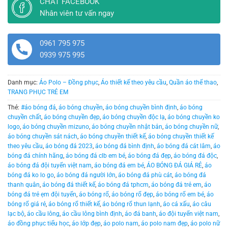
CHAT FACEBOOK
Nhân viên tư vấn ngay
0961 795 975
0939 975 995
Danh mục:
Áo Polo – Đồng phục
,
Áo thiết kế theo yêu cầu
,
Quần áo thể thao
,
TRANG PHỤC TRẺ EM
Thẻ:
#áo bóng đá
,
áo bóng chuyền
,
áo bóng chuyền bình định
,
áo bóng
chuyền chất
,
áo bóng chuyền đẹp
,
áo bóng chuyền độc lạ
,
áo bóng chuyền ko
logo
,
áo bóng chuyền mizuno
,
áo bóng chuyền nhật bản
,
áo bóng chuyền nữ
,
áo bóng chuyền sát nách
,
áo bóng chuyền thiết kế
,
áo bóng chuyền thiết kế
theo yêu cầu
,
áo bóng đá 2023
,
áo bóng đá bình định
,
áo bóng đá cát lâm
,
áo
bóng đá chính hãng
,
áo bóng đá clb em bé
,
áo bóng đá đẹp
,
áo bóng đá độc
,
áo bóng đá đội tuyển việt nam
,
áo bóng đá em bé
,
ÁO BÓNG ĐÁ GIÁ RẺ
,
áo
bóng đá ko lo go
,
áo bóng đá người lớn
,
áo bóng đá phù cát
,
áo bóng đá
thanh quân
,
áo bóng đá thiết kế
,
áo bóng đá tphcm
,
áo bóng đá trẻ em
,
áo
bóng đá trẻ ẹm đội tuyển
,
áo bóng rổ
,
áo bóng rổ đẹp
,
áo bóng rổ em bé
,
áo
bóng rổ giá rẻ
,
áo bóng rổ thiết kế
,
áo bóng rổ thun lạnh
,
áo cá xấu
,
áo câu
lạc bộ
,
áo cầu lông
,
áo cầu lông bình định
,
áo đá banh
,
áo đội tuyển việt nam
,
áo đồng phục tiểu học
,
áo lớp đẹp
,
áo polo nam
,
áo polo nam đẹp
,
áo polo nữ