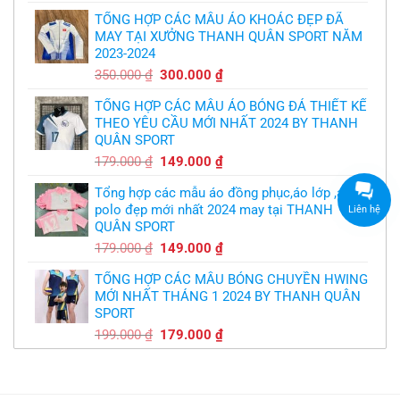
của
gốc
hiện
logo
bầy
free
TỔNG HỢP CÁC MẪU ÁO KHOÁC ĐẸP ĐÃ
là:
tại
quỷ
nhỏ
MAY TẠI XƯỞNG THANH QUÂN SPORT NĂM
350.000 ₫.
là:
2023-2024
299.000 ₫.
Giá
Giá
350.000
₫
300.000
₫
gốc
hiện
TỔNG HỢP CÁC MẪU ÁO BÓNG ĐÁ THIẾT KẾ
là:
tại
THEO YÊU CẦU MỚI NHẤT 2024 BY THANH
350.000 ₫.
là:
QUÂN SPORT
300.000 ₫.
Giá
Giá
179.000
₫
149.000
₫
gốc
hiện
Tổng hợp các mẫu áo đồng phục,áo lớp ,áo
là:
tại
polo đẹp mới nhất 2024 may tại THANH
Liên hệ
179.000 ₫.
là:
QUÂN SPORT
149.000 ₫.
Giá
Giá
179.000
₫
149.000
₫
gốc
hiện
TỔNG HỢP CÁC MẪU BÓNG CHUYỀN HWING
là:
tại
MỚI NHẤT THÁNG 1 2024 BY THANH QUÂN
179.000 ₫.
là:
SPORT
149.000 ₫.
Giá
Giá
199.000
₫
179.000
₫
gốc
hiện
là:
tại
199.000 ₫.
là: