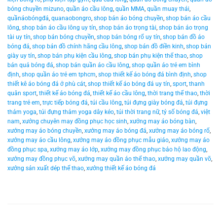
bóng chuyền mizuno
,
quần áo cầu lông
,
quần MMA
,
quần muay thái
,
quầnáobóngđá
,
quanaobongro
,
shop bán áo bóng chuyền
,
shop bán áo cầu
lông
,
shop bán áo cầu lông uy tín
,
shop bán áo trọng tài
,
shop bán áo trọng
tài uy tín
,
shop bán bóng chuyền
,
shop bán bóng rổ uy tín
,
shop bán đồ áo
bóng đá
,
shop bán đồ chính hãng cầu lông
,
shop bán đồ điền kinh
,
shop bán
giày uy tín
,
shop bán phụ kiện cầu lông
,
shop bán phụ kiện thể thao
,
shop
bán quả bóng đá
,
shop bán quần áo cầu lông
,
shop quần áo trẻ em bình
định
,
shop quần áo trẻ em tphcm
,
shop thiết kế áo bóng đá bình định
,
shop
thiết kê áo bóng đá ở phù cát
,
shop thiết kế áo bóng đá uy tín
,
sport
,
thanh
quân sport
,
thiết kế áo bóng đá
,
thiết kế áo cầu lông
,
thời trang thể thao
,
thời
trang trẻ em
,
trực tiếp bóng đá
,
túi cầu lông
,
túi đựng giày bóng đá
,
túi đựng
thảm yoga
,
túi đựng thảm yoga dây kéo
,
túi thời trang nữ
,
tỷ số bóng đá
,
việt
nam
,
xưởng chuyên may đồng phục học sinh
,
xưởng may áo bóng bàn
,
xưởng may áo bóng chuyền
,
xưởng may áo bóng đá
,
xưởng may áo bóng rổ
,
xưởng may áo cầu lông
,
xưởng may áo đồng phục mẫu giáo
,
xưởng may áo
đồng phục spa
,
xưởng may áo lớp
,
xưởng may đồng phục bảo hộ lao động
,
xưởng may đồng phục võ
,
xưởng may quần áo thể thao
,
xưởng may quần võ
,
xưởng sản xuất dép thể thao
,
xưởng thiết kế áo bóng đá