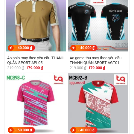
-
40.000
₫
-
40.000
₫
Áo polo may theo yêu cầu-THANH
Áo game thủ may theo yêu cầu-
QUÂN SPORT-APL05
THANH QUÂN SPORT-AGT01
Giá
Giá
Giá
Giá
219.000
₫
179.000
₫
219.000
₫
179.000
₫
gốc
hiện
gốc
hiện
là:
tại
là:
tại
219.000 ₫.
là:
219.000 ₫.
là:
179.000 ₫.
179.000 ₫.
-
50.000
₫
-
40.000
₫