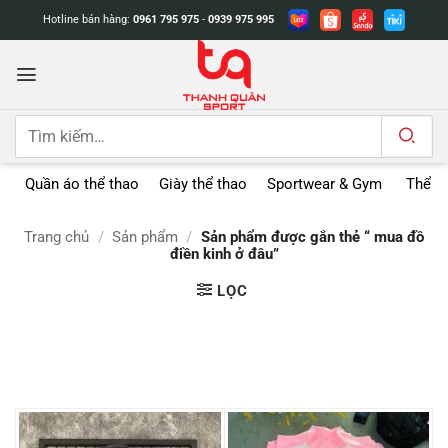
Bỏ
Hotline bán hàng:
0961 795 975
-
0939 975 995
qua
nội
dung
Tìm
kiếm:
Quần áo thể thao
Giày thể thao
Sportwear & Gym
Thể t
Trang chủ
/
Sản phẩm
/
Sản phẩm được gắn thẻ “ mua đồ
điền kinh ở đâu”
LỌC