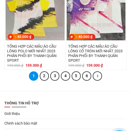
-
40.000
₫
-
40.000
₫
TỔNG HỢP CÁC MẪU ÁO CẦU
TỔNG HỢP CÁC MẪU ÁO CẦU
LÔNG POLO MỚI NHẤT 2023
LÔNG CỔ TRÒN MỚI NHẤT 2023
PHÂN PHỐI BY THANH QUÂN
PHÂN PHỐI BY THANH QUÂN
SPORT
SPORT
Giá
Giá
Giá
Giá
199.000
₫
159.000
₫
199.000
₫
159.000
₫
gốc
hiện
gốc
hiện
là:
tại
là:
tại
199.000 ₫.
1
là:
2
3
4
5
6
199.000 ₫.
là:
159.000 ₫.
159.000 ₫.
THÔNG TIN HỖ TRỢ
Giới thiệu
Chính sách bảo mật