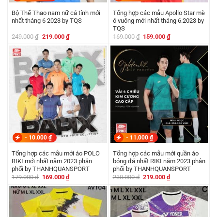
Bộ Thể Thao nam nữ cá tính mới
Tổng hợp các mẫu Apollo Star mè
nhất tháng 6 2023 by TQS
ô vuông mới nhất tháng 6.2023 by
TQS
Giá
Giá
Giá
Giá
249.000
₫
219.000
₫
169.000
₫
159.000
₫
gốc
hiện
gốc
hiện
là:
tại
là:
tại
249.000 ₫.
là:
169.000 ₫.
là:
219.000 ₫.
159.000 ₫.
-
10.000
₫
-
11.000
₫
Tổng hợp các mẫu mới áo POLO
Tổng hợp các mẫu mới quần áo
RIKI mới nhất năm 2023 phân
bóng đá nhất RIKI năm 2023 phân
phối by THANHQUANSPORT
phối by THANHQUANSPORT
Giá
Giá
Giá
Giá
179.000
₫
169.000
₫
230.000
₫
219.000
₫
gốc
hiện
gốc
hiện
là:
tại
là:
tại
179.000 ₫.
là:
230.000 ₫.
là:
169.000 ₫.
219.000 ₫.