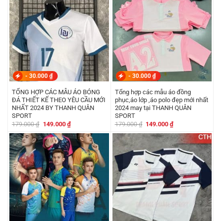
-
30.000
₫
-
30.000
₫
TỔNG HỢP CÁC MẪU ÁO BÓNG
Tổng hợp các mẫu áo đồng
ĐÁ THIẾT KẾ THEO YÊU CẦU MỚI
phục,áo lớp ,áo polo đẹp mới nhất
NHẤT 2024 BY THANH QUÂN
2024 may tại THANH QUÂN
SPORT
SPORT
Giá
Giá
Giá
Giá
179.000
₫
149.000
₫
179.000
₫
149.000
₫
gốc
hiện
gốc
hiện
là:
tại
là:
tại
179.000 ₫.
là:
179.000 ₫.
là:
149.000 ₫.
149.000 ₫.