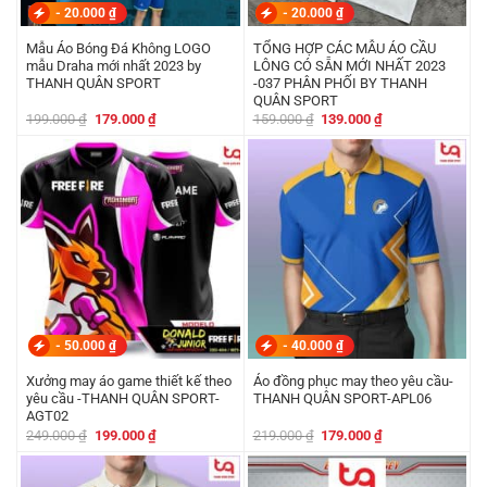
-
20.000
₫
-
20.000
₫
Mẫu Áo Bóng Đá Không LOGO
TỔNG HỢP CÁC MẪU ÁO CẦU
mẫu Draha mới nhất 2023 by
LÔNG CÓ SẴN MỚI NHẤT 2023
THANH QUÂN SPORT
-037 PHÂN PHỐI BY THANH
QUÂN SPORT
Giá
Giá
Giá
Giá
199.000
₫
179.000
₫
159.000
₫
139.000
₫
gốc
hiện
gốc
hiện
là:
tại
là:
tại
199.000 ₫.
là:
159.000 ₫.
là:
179.000 ₫.
139.000 ₫.
-
50.000
₫
-
40.000
₫
Xưởng may áo game thiết kế theo
Áo đồng phục may theo yêu cầu-
yêu cầu -THANH QUÂN SPORT-
THANH QUÂN SPORT-APL06
AGT02
Giá
Giá
Giá
Giá
249.000
₫
199.000
₫
219.000
₫
179.000
₫
gốc
hiện
gốc
hiện
là:
tại
là:
tại
249.000 ₫.
là:
219.000 ₫.
là:
199.000 ₫.
179.000 ₫.