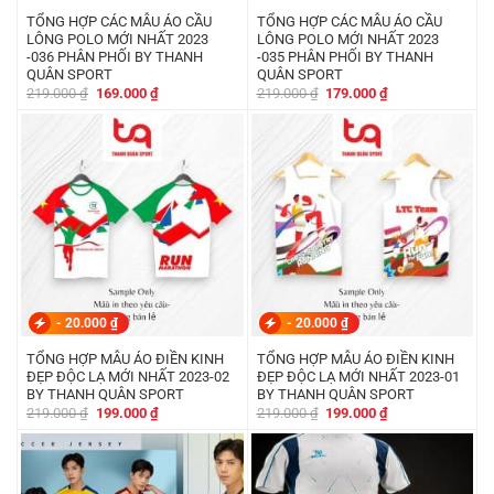
TỔNG HỢP CÁC MẪU ÁO CẦU
TỔNG HỢP CÁC MẪU ÁO CẦU
LÔNG POLO MỚI NHẤT 2023
LÔNG POLO MỚI NHẤT 2023
-036 PHÂN PHỐI BY THANH
-035 PHÂN PHỐI BY THANH
QUÂN SPORT
QUÂN SPORT
Giá
Giá
Giá
Giá
219.000
₫
169.000
₫
219.000
₫
179.000
₫
gốc
hiện
gốc
hiện
là:
tại
là:
tại
219.000 ₫.
là:
219.000 ₫.
là:
169.000 ₫.
179.000 ₫.
-
20.000
₫
-
20.000
₫
TỔNG HỢP MẪU ÁO ĐIỀN KINH
TỔNG HỢP MẪU ÁO ĐIỀN KINH
ĐẸP ĐỘC LẠ MỚI NHẤT 2023-02
ĐẸP ĐỘC LẠ MỚI NHẤT 2023-01
BY THANH QUÂN SPORT
BY THANH QUÂN SPORT
Giá
Giá
Giá
Giá
219.000
₫
199.000
₫
219.000
₫
199.000
₫
gốc
hiện
gốc
hiện
là:
tại
là:
tại
219.000 ₫.
là:
219.000 ₫.
là:
199.000 ₫.
199.000 ₫.