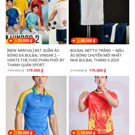
-
20.000
₫
-
40.000
₫
[NEW ARRIVAL] BST QUẦN ÁO
BULBAL NETTO TRẮNG – MẪU
BÓNG ĐÁ BULBAL VINGAR 2 –
ÁO BÓNG CHUYỀN MỚI NHẤT
IGNITE THE FUSE PHÂN PHỐI BY
NHÀ BULBAL THÁNG 6.2023
THANH QUÂN SPORT
Giá
Giá
Giá
Giá
199.000
₫
179.000
₫
219.000
₫
179.000
₫
gốc
hiện
gốc
hiện
là:
tại
là:
tại
199.000 ₫.
là:
219.000 ₫.
là:
179.000 ₫.
179.000 ₫.
-
30.000
₫
-
10.000
₫