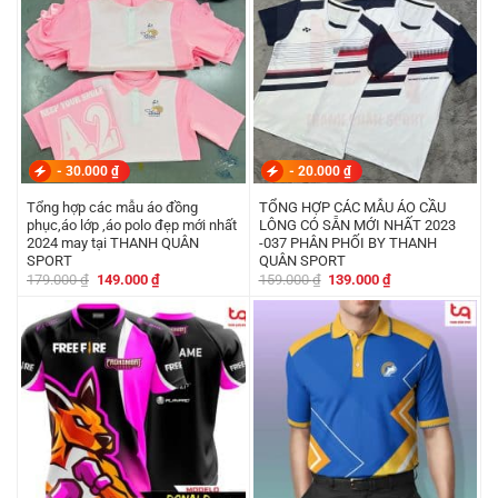
-
30.000
₫
-
20.000
₫
Tổng hợp các mẫu áo đồng
TỔNG HỢP CÁC MẪU ÁO CẦU
phục,áo lớp ,áo polo đẹp mới nhất
LÔNG CÓ SẴN MỚI NHẤT 2023
2024 may tại THANH QUÂN
-037 PHÂN PHỐI BY THANH
SPORT
QUÂN SPORT
Giá
Giá
Giá
Giá
179.000
₫
149.000
₫
159.000
₫
139.000
₫
gốc
hiện
gốc
hiện
là:
tại
là:
tại
179.000 ₫.
là:
159.000 ₫.
là:
149.000 ₫.
139.000 ₫.