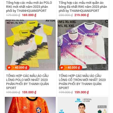
Tổng hợp các mẫu mới áo POLO
Tổng hợp các mẫu mới quần áo
RIKI mới nhất năm 2023 phân
bóng đá nhất RIKI năm 2023 phân
phối by THANHQUANSPORT
phối by THANHQUANSPORT
Giá
Giá
Giá
Giá
179.000
₫
169.000
₫
230.000
₫
219.000
₫
gốc
hiện
gốc
hiện
là:
tại
là:
tại
179.000 ₫.
là:
230.000 ₫.
là:
169.000 ₫.
219.000 ₫.
-
40.000
₫
-
40.000
₫
TỔNG HỢP CÁC MẪU ÁO CẦU
TỔNG HỢP CÁC MẪU ÁO CẦU
LÔNG POLO MỚI NHẤT 2023
LÔNG CỔ TRÒN MỚI NHẤT 2023
PHÂN PHỐI BY THANH QUÂN
PHÂN PHỐI BY THANH QUÂN
SPORT
SPORT
Giá
Giá
Giá
Giá
199.000
₫
159.000
₫
199.000
₫
159.000
₫
gốc
hiện
gốc
hiện
là:
tại
là:
tại
199.000 ₫.
là:
199.000 ₫.
là:
159.000 ₫.
159.000 ₫.