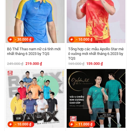
-
30.000
₫
-
10.000
₫
Bộ Thể Thao nam nữ cá tính mới
Tổng hợp các mẫu Apollo Star mè
nhất tháng 6 2023 by TQS
ô vuông mới nhất tháng 6.2023 by
TQS
Giá
Giá
Giá
Giá
249.000
₫
219.000
₫
169.000
₫
159.000
₫
gốc
hiện
gốc
hiện
là:
tại
là:
tại
249.000 ₫.
là:
169.000 ₫.
là:
219.000 ₫.
159.000 ₫.
-
10.000
₫
-
11.000
₫