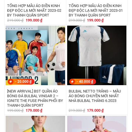
TỔNG HỢP MẪU ÁO ĐIỀN KINH
TỔNG HỢP MẪU ÁO ĐIỀN KINH
ĐẸP ĐỘC LẠ MỚI NHẤT 2023-02
ĐẸP ĐỘC LẠ MỚI NHẤT 2023-01
BY THANH QUÂN SPORT
BY THANH QUÂN SPORT
Giá
Giá
Giá
Giá
219.000
₫
199.000
₫
219.000
₫
199.000
₫
gốc
hiện
gốc
hiện
là:
tại
là:
tại
219.000 ₫.
là:
219.000 ₫.
là:
199.000 ₫.
199.000 ₫.
-
20.000
₫
-
40.000
₫
[NEW ARRIVAL] BST QUẦN ÁO
BULBAL NETTO TRẮNG – MẪU
BÓNG ĐÁ BULBAL VINGAR 2 –
ÁO BÓNG CHUYỀN MỚI NHẤT
IGNITE THE FUSE PHÂN PHỐI BY
NHÀ BULBAL THÁNG 6.2023
THANH QUÂN SPORT
Giá
Giá
Giá
Giá
199.000
₫
179.000
₫
219.000
₫
179.000
₫
gốc
hiện
gốc
hiện
là:
tại
là:
tại
199.000 ₫.
là:
219.000 ₫.
là:
179.000 ₫.
179.000 ₫.