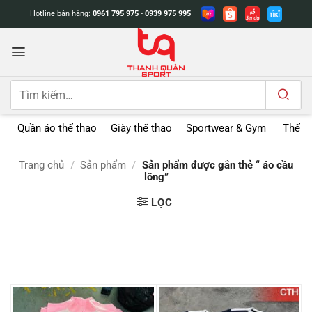
Bỏ
Hotline bán hàng:
0961 795 975
-
0939 975 995
qua
nội
dung
Tìm
kiếm:
Quần áo thể thao
Giày thể thao
Sportwear & Gym
Thể t
Trang chủ
/
Sản phẩm
/
Sản phẩm được gắn thẻ “ áo cầu
lông”
LỌC