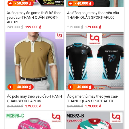
-
50.000
₫
-
40.000
₫
Xưởng may áo game thiết kế theo
Áo đồng phục may theo yêu cầu-
yêu cầu -THANH QUÂN SPORT-
THANH QUÂN SPORT-APL06
AGT02
Giá
Giá
Giá
Giá
249.000
₫
199.000
₫
219.000
₫
179.000
₫
gốc
hiện
gốc
hiện
là:
tại
là:
tại
249.000 ₫.
là:
219.000 ₫.
là:
199.000 ₫.
179.000 ₫.
-
40.000
₫
-
40.000
₫
Áo polo may theo yêu cầu-THANH
Áo game thủ may theo yêu cầu-
QUÂN SPORT-APL05
THANH QUÂN SPORT-AGT01
Giá
Giá
Giá
Giá
219.000
₫
179.000
₫
219.000
₫
179.000
₫
gốc
hiện
gốc
hiện
là:
tại
là:
tại
219.000 ₫.
là:
219.000 ₫.
là:
179.000 ₫.
179.000 ₫.