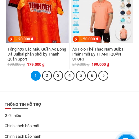
-
20.000
₫
-
50.000
₫
Tổng hợp Các Mẫu Quần Áo Bóng
Áo Polo Thể Thao Nam Bulbal
Đá Bulbal phân phối by Thanh
Phân Phối By THANH QUÂN
Quân Sport
SPORT
Giá
Giá
Giá
Giá
199.000
₫
179.000
₫
249.000
₫
199.000
₫
gốc
hiện
gốc
hiện
là:
tại
là:
tại
199.000 ₫.
1
là:
2
3
4
5
6
249.000 ₫.
là:
179.000 ₫.
199.000 ₫.
THÔNG TIN HỖ TRỢ
Giới thiệu
Chính sách bảo mật
Chính sách bảo hành