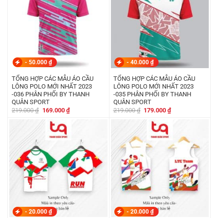
-
50.000
₫
-
40.000
₫
TỔNG HỢP CÁC MẪU ÁO CẦU
TỔNG HỢP CÁC MẪU ÁO CẦU
LÔNG POLO MỚI NHẤT 2023
LÔNG POLO MỚI NHẤT 2023
-036 PHÂN PHỐI BY THANH
-035 PHÂN PHỐI BY THANH
QUÂN SPORT
QUÂN SPORT
Giá
Giá
Giá
Giá
219.000
₫
169.000
₫
219.000
₫
179.000
₫
gốc
hiện
gốc
hiện
là:
tại
là:
tại
219.000 ₫.
là:
219.000 ₫.
là:
169.000 ₫.
179.000 ₫.
-
20.000
₫
-
20.000
₫