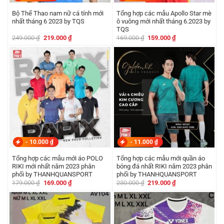
Bộ Thể Thao nam nữ cá tính mới
Tổng hợp các mẫu Apollo Star mè
nhất tháng 6 2023 by TQS
ô vuông mới nhất tháng 6.2023 by
TQS
Giá
Giá
Giá
Giá
249.000
₫
219.000
₫
169.000
₫
159.000
₫
gốc
hiện
gốc
hiện
là:
tại
là:
tại
249.000 ₫.
là:
169.000 ₫.
là:
219.000 ₫.
159.000 ₫.
-
10.000
₫
-
11.000
₫
Tổng hợp các mẫu mới áo POLO
Tổng hợp các mẫu mới quần áo
RIKI mới nhất năm 2023 phân
bóng đá nhất RIKI năm 2023 phân
phối by THANHQUANSPORT
phối by THANHQUANSPORT
Giá
Giá
Giá
Giá
179.000
₫
169.000
₫
230.000
₫
219.000
₫
gốc
hiện
gốc
hiện
là:
tại
là:
tại
179.000 ₫.
là:
230.000 ₫.
là:
169.000 ₫.
219.000 ₫.