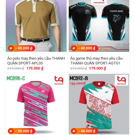
-
40.000
₫
-
40.000
₫
Áo polo may theo yêu cầu-THANH
Áo game thủ may theo yêu cầu-
QUÂN SPORT-APL05
THANH QUÂN SPORT-AGT01
Giá
Giá
Giá
Giá
219.000
₫
179.000
₫
219.000
₫
179.000
₫
gốc
hiện
gốc
hiện
là:
tại
là:
tại
219.000 ₫.
là:
219.000 ₫.
là:
179.000 ₫.
179.000 ₫.
-
50.000
₫
-
40.000
₫