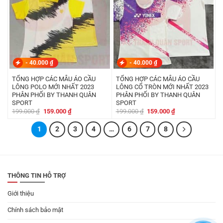
-
40.000
₫
-
40.000
₫
TỔNG HỢP CÁC MẪU ÁO CẦU
TỔNG HỢP CÁC MẪU ÁO CẦU
LÔNG POLO MỚI NHẤT 2023
LÔNG CỔ TRÒN MỚI NHẤT 2023
PHÂN PHỐI BY THANH QUÂN
PHÂN PHỐI BY THANH QUÂN
SPORT
SPORT
Giá
Giá
Giá
Giá
199.000
₫
159.000
₫
199.000
₫
159.000
₫
gốc
hiện
gốc
hiện
là:
tại
là:
tại
1
199.000 ₫.
2
là:
3
4
…
6
7
199.000 ₫.
8
là:
159.000 ₫.
159.000 ₫.
THÔNG TIN HỖ TRỢ
Giới thiệu
Chính sách bảo mật