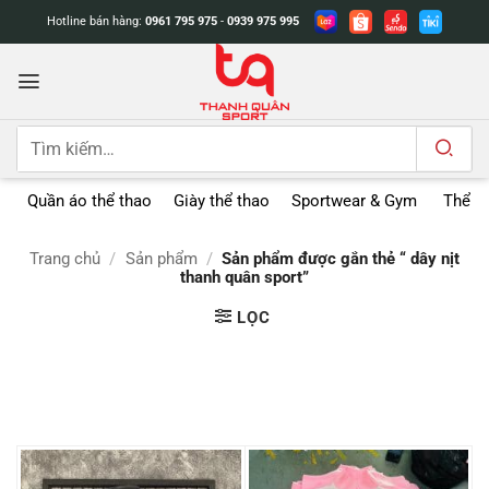
Bỏ
Hotline bán hàng:
0961 795 975
-
0939 975 995
qua
nội
dung
Tìm
kiếm:
Quần áo thể thao
Giày thể thao
Sportwear & Gym
Thể t
Trang chủ
/
Sản phẩm
/
Sản phẩm được gắn thẻ “ dây nịt
thanh quân sport”
LỌC