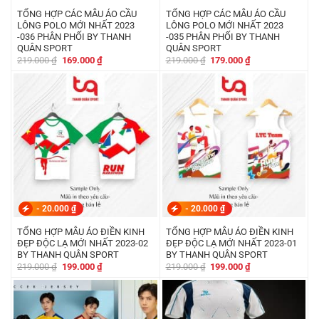
TỔNG HỢP CÁC MẪU ÁO CẦU
TỔNG HỢP CÁC MẪU ÁO CẦU
LÔNG POLO MỚI NHẤT 2023
LÔNG POLO MỚI NHẤT 2023
-036 PHÂN PHỐI BY THANH
-035 PHÂN PHỐI BY THANH
QUÂN SPORT
QUÂN SPORT
Giá
Giá
Giá
Giá
219.000
₫
169.000
₫
219.000
₫
179.000
₫
gốc
hiện
gốc
hiện
là:
tại
là:
tại
219.000 ₫.
là:
219.000 ₫.
là:
169.000 ₫.
179.000 ₫.
-
20.000
₫
-
20.000
₫
TỔNG HỢP MẪU ÁO ĐIỀN KINH
TỔNG HỢP MẪU ÁO ĐIỀN KINH
ĐẸP ĐỘC LẠ MỚI NHẤT 2023-02
ĐẸP ĐỘC LẠ MỚI NHẤT 2023-01
BY THANH QUÂN SPORT
BY THANH QUÂN SPORT
Giá
Giá
Giá
Giá
219.000
₫
199.000
₫
219.000
₫
199.000
₫
gốc
hiện
gốc
hiện
là:
tại
là:
tại
219.000 ₫.
là:
219.000 ₫.
là:
199.000 ₫.
199.000 ₫.