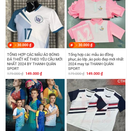
-
30.000
₫
-
30.000
₫
TỔNG HỢP CÁC MẪU ÁO BÓNG
Tổng hợp các mẫu áo đồng
ĐÁ THIẾT KẾ THEO YÊU CẦU MỚI
phục,áo lớp ,áo polo đẹp mới nhất
NHẤT 2024 BY THANH QUÂN
2024 may tại THANH QUÂN
SPORT
SPORT
Giá
Giá
Giá
Giá
179.000
₫
149.000
₫
179.000
₫
149.000
₫
gốc
hiện
gốc
hiện
là:
tại
là:
tại
179.000 ₫.
là:
179.000 ₫.
là:
149.000 ₫.
149.000 ₫.