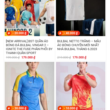
-
20.000
₫
-
40.000
₫
[NEW ARRIVAL] BST QUẦN ÁO
BULBAL NETTO TRẮNG – MẪU
BÓNG ĐÁ BULBAL VINGAR 2 –
ÁO BÓNG CHUYỀN MỚI NHẤT
IGNITE THE FUSE PHÂN PHỐI BY
NHÀ BULBAL THÁNG 6.2023
THANH QUÂN SPORT
Giá
Giá
Giá
Giá
199.000
₫
179.000
₫
219.000
₫
179.000
₫
gốc
hiện
gốc
hiện
là:
tại
là:
tại
199.000 ₫.
là:
219.000 ₫.
là:
179.000 ₫.
179.000 ₫.
-
30.000
₫
-
10.000
₫