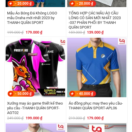
-
20.000
₫
-
20.000
₫
Mẫu Áo Bóng Đá Không LOGO
TỔNG HỢP CÁC MẪU ÁO CẦU
mẫu Draha mới nhất 2023 by
LÔNG CÓ SẴN MỚI NHẤT 2023
THANH QUÂN SPORT
-037 PHÂN PHỐI BY THANH
QUÂN SPORT
Giá
Giá
Giá
Giá
199.000
₫
179.000
₫
159.000
₫
139.000
₫
gốc
hiện
gốc
hiện
là:
tại
là:
tại
199.000 ₫.
là:
159.000 ₫.
là:
179.000 ₫.
139.000 ₫.
-
50.000
₫
-
40.000
₫
Xưởng may áo game thiết kế theo
Áo đồng phục may theo yêu cầu-
yêu cầu -THANH QUÂN SPORT-
THANH QUÂN SPORT-APL06
AGT02
Giá
Giá
Giá
Giá
249.000
₫
199.000
₫
219.000
₫
179.000
₫
gốc
hiện
gốc
hiện
là:
tại
là:
tại
249.000 ₫.
là:
219.000 ₫.
là:
199.000 ₫.
179.000 ₫.