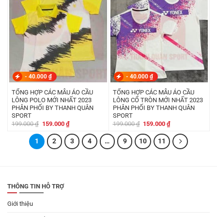
-
40.000
₫
-
40.000
₫
TỔNG HỢP CÁC MẪU ÁO CẦU
TỔNG HỢP CÁC MẪU ÁO CẦU
LÔNG POLO MỚI NHẤT 2023
LÔNG CỔ TRÒN MỚI NHẤT 2023
PHÂN PHỐI BY THANH QUÂN
PHÂN PHỐI BY THANH QUÂN
SPORT
SPORT
Giá
Giá
Giá
Giá
199.000
₫
159.000
₫
199.000
₫
159.000
₫
gốc
hiện
gốc
hiện
là:
tại
là:
tại
1
199.000 ₫.
2
là:
3
4
…
9
10
199.000 ₫.
11
là:
159.000 ₫.
159.000 ₫.
THÔNG TIN HỖ TRỢ
Giới thiệu