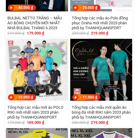
-
40.000
₫
-
20.000
₫
BULBAL NETTO TRẮNG – MẪU
Tổng hợp các mẫu áo Polo đồng
ÁO BÓNG CHUYỀN MỚI NHẤT
phục Draha mới nhất 2023 phân
NHÀ BULBAL THÁNG 6.2023
phối by THANHQUANSPORT
Giá
Giá
Giá
Giá
219.000
₫
179.000
₫
239.000
₫
219.000
₫
gốc
hiện
gốc
hiện
là:
tại
là:
tại
219.000 ₫.
là:
239.000 ₫.
là:
179.000 ₫.
219.000 ₫.
-
10.000
₫
-
11.000
₫
Tổng hợp các mẫu mới áo POLO
Tổng hợp các mẫu mới quần áo
RIKI mới nhất năm 2023 phân
bóng đá nhất RIKI năm 2023 phân
phối by THANHQUANSPORT
phối by THANHQUANSPORT
Giá
Giá
Giá
Giá
179.000
₫
169.000
₫
230.000
₫
219.000
₫
gốc
hiện
gốc
hiện
là:
tại
là:
tại
179.000 ₫.
là:
230.000 ₫.
là:
169.000 ₫.
219.000 ₫.