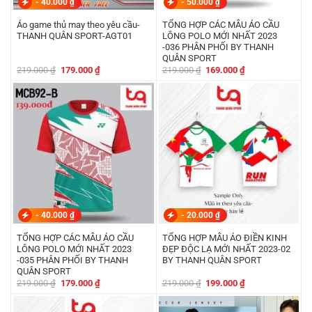
-
40.000
₫
-
50.000
₫
Áo game thủ may theo yêu cầu-
TỔNG HỢP CÁC MẪU ÁO CẦU
THANH QUÂN SPORT-AGT01
LÔNG POLO MỚI NHẤT 2023
-036 PHÂN PHỐI BY THANH
QUÂN SPORT
Giá
Giá
Giá
Giá
219.000
₫
179.000
₫
219.000
₫
169.000
₫
gốc
hiện
gốc
hiện
là:
tại
là:
tại
219.000 ₫.
là:
219.000 ₫.
là:
179.000 ₫.
169.000 ₫.
-
40.000
₫
-
20.000
₫
TỔNG HỢP CÁC MẪU ÁO CẦU
TỔNG HỢP MẪU ÁO ĐIỀN KINH
LÔNG POLO MỚI NHẤT 2023
ĐẸP ĐỘC LẠ MỚI NHẤT 2023-02
-035 PHÂN PHỐI BY THANH
BY THANH QUÂN SPORT
QUÂN SPORT
Giá
Giá
Giá
Giá
219.000
₫
179.000
₫
219.000
₫
199.000
₫
gốc
hiện
gốc
hiện
là:
tại
là:
tại
219.000 ₫.
là:
219.000 ₫.
là: