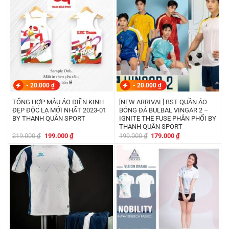
179.000 ₫.
199.000 ₫.
-
20.000
₫
-
20.000
₫
TỔNG HỢP MẪU ÁO ĐIỀN KINH
[NEW ARRIVAL] BST QUẦN ÁO
ĐẸP ĐỘC LẠ MỚI NHẤT 2023-01
BÓNG ĐÁ BULBAL VINGAR 2 –
BY THANH QUÂN SPORT
IGNITE THE FUSE PHÂN PHỐI BY
THANH QUÂN SPORT
Giá
Giá
Giá
Giá
219.000
₫
199.000
₫
199.000
₫
179.000
₫
gốc
hiện
gốc
hiện
là:
tại
là:
tại
219.000 ₫.
là:
199.000 ₫.
là:
199.000 ₫.
179.000 ₫.