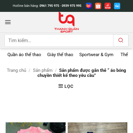
Bỏ
Hotline bán hàng:
0961 795 975
-
0939 975 995
qua
nội
dung
Tìm
kiếm:
Quần áo thể thao
Giày thể thao
Sportwear & Gym
Thể t
Trang chủ
/
Sản phẩm
/
Sản phẩm được gắn thẻ “ áo bóng
chuyền thiết kế theo yêu cầu”
LỌC