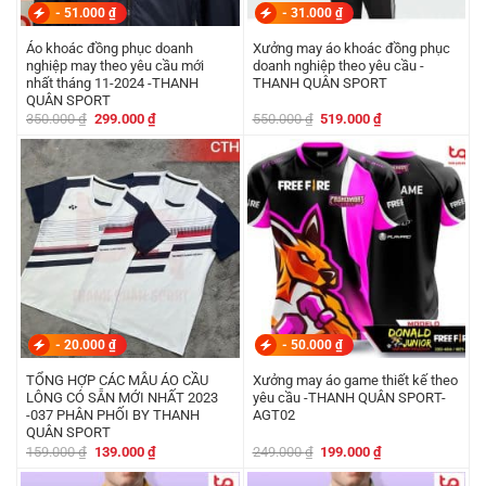
-
51.000
₫
-
31.000
₫
Áo khoác đồng phục doanh
Xưởng may áo khoác đồng phục
nghiệp may theo yêu cầu mới
doanh nghiệp theo yêu cầu -
nhất tháng 11-2024 -THANH
THANH QUÂN SPORT
QUÂN SPORT
Giá
Giá
Giá
Giá
350.000
₫
299.000
₫
550.000
₫
519.000
₫
gốc
hiện
gốc
hiện
là:
tại
là:
tại
350.000 ₫.
là:
550.000 ₫.
là:
299.000 ₫.
519.000 ₫.
-
20.000
₫
-
50.000
₫
TỔNG HỢP CÁC MẪU ÁO CẦU
Xưởng may áo game thiết kế theo
LÔNG CÓ SẴN MỚI NHẤT 2023
yêu cầu -THANH QUÂN SPORT-
-037 PHÂN PHỐI BY THANH
AGT02
QUÂN SPORT
Giá
Giá
Giá
Giá
159.000
₫
139.000
₫
249.000
₫
199.000
₫
gốc
hiện
gốc
hiện
là:
tại
là:
tại