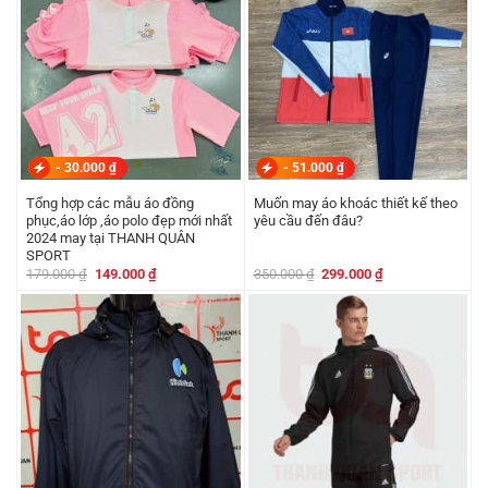
-
30.000
₫
-
51.000
₫
Tổng hợp các mẫu áo đồng
Muốn may áo khoác thiết kế theo
phục,áo lớp ,áo polo đẹp mới nhất
yêu cầu đến đâu?
2024 may tại THANH QUÂN
SPORT
Giá
Giá
Giá
Giá
179.000
₫
149.000
₫
350.000
₫
299.000
₫
gốc
hiện
gốc
hiện
là:
tại
là:
tại
179.000 ₫.
là:
350.000 ₫.
là:
149.000 ₫.
299.000 ₫.