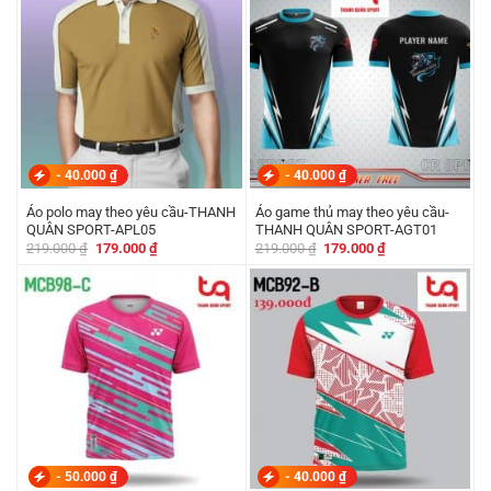
-
40.000
₫
-
40.000
₫
Áo polo may theo yêu cầu-THANH
Áo game thủ may theo yêu cầu-
QUÂN SPORT-APL05
THANH QUÂN SPORT-AGT01
Giá
Giá
Giá
Giá
219.000
₫
179.000
₫
219.000
₫
179.000
₫
gốc
hiện
gốc
hiện
là:
tại
là:
tại
219.000 ₫.
là:
219.000 ₫.
là:
179.000 ₫.
179.000 ₫.
-
50.000
₫
-
40.000
₫