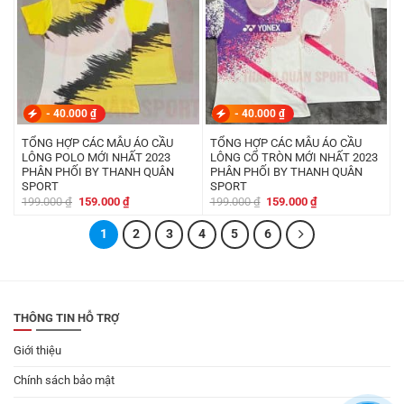
-
40.000
₫
-
40.000
₫
TỔNG HỢP CÁC MẪU ÁO CẦU
TỔNG HỢP CÁC MẪU ÁO CẦU
LÔNG POLO MỚI NHẤT 2023
LÔNG CỔ TRÒN MỚI NHẤT 2023
PHÂN PHỐI BY THANH QUÂN
PHÂN PHỐI BY THANH QUÂN
SPORT
SPORT
Giá
Giá
Giá
Giá
199.000
₫
159.000
₫
199.000
₫
159.000
₫
gốc
hiện
gốc
hiện
là:
tại
là:
tại
199.000 ₫.
1
là:
2
3
4
5
6
199.000 ₫.
là:
159.000 ₫.
159.000 ₫.
THÔNG TIN HỖ TRỢ
Giới thiệu
Chính sách bảo mật