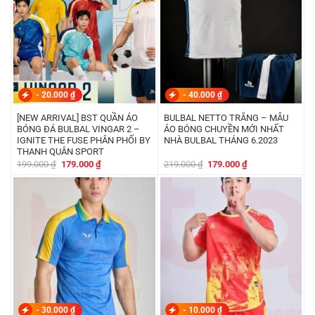
-
20.000
₫
-
40.000
₫
[NEW ARRIVAL] BST QUẦN ÁO
BULBAL NETTO TRẮNG – MẪU
BÓNG ĐÁ BULBAL VINGAR 2 –
ÁO BÓNG CHUYỀN MỚI NHẤT
IGNITE THE FUSE PHÂN PHỐI BY
NHÀ BULBAL THÁNG 6.2023
THANH QUÂN SPORT
Giá
Giá
Giá
Giá
199.000
₫
179.000
₫
219.000
₫
179.000
₫
gốc
hiện
gốc
hiện
là:
tại
là:
tại
199.000 ₫.
là:
219.000 ₫.
là:
179.000 ₫.
179.000 ₫.
-
30.000
₫
-
10.000
₫