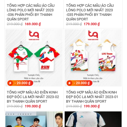
TỔNG HỢP CÁC MẪU ÁO CẦU
TỔNG HỢP CÁC MẪU ÁO CẦU
LÔNG POLO MỚI NHẤT 2023
LÔNG POLO MỚI NHẤT 2023
-036 PHÂN PHỐI BY THANH
-035 PHÂN PHỐI BY THANH
QUÂN SPORT
QUÂN SPORT
Giá
Giá
Giá
Giá
219.000
₫
169.000
₫
219.000
₫
179.000
₫
gốc
hiện
gốc
hiện
là:
tại
là:
tại
219.000 ₫.
là:
219.000 ₫.
là:
169.000 ₫.
179.000 ₫.
-
20.000
₫
-
20.000
₫
TỔNG HỢP MẪU ÁO ĐIỀN KINH
TỔNG HỢP MẪU ÁO ĐIỀN KINH
ĐẸP ĐỘC LẠ MỚI NHẤT 2023-02
ĐẸP ĐỘC LẠ MỚI NHẤT 2023-01
BY THANH QUÂN SPORT
BY THANH QUÂN SPORT
Giá
Giá
Giá
Giá
219.000
₫
199.000
₫
219.000
₫
199.000
₫
gốc
hiện
gốc
hiện
là:
tại
là:
tại
219.000 ₫.
là:
219.000 ₫.
là:
199.000 ₫.
199.000 ₫.