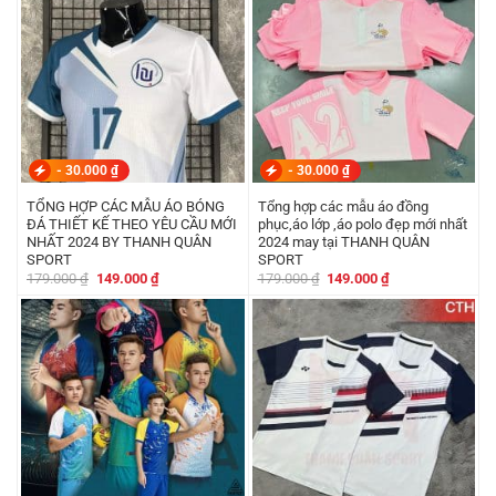
-
30.000
₫
-
30.000
₫
TỔNG HỢP CÁC MẪU ÁO BÓNG
Tổng hợp các mẫu áo đồng
ĐÁ THIẾT KẾ THEO YÊU CẦU MỚI
phục,áo lớp ,áo polo đẹp mới nhất
NHẤT 2024 BY THANH QUÂN
2024 may tại THANH QUÂN
SPORT
SPORT
Giá
Giá
Giá
Giá
179.000
₫
149.000
₫
179.000
₫
149.000
₫
gốc
hiện
gốc
hiện
là:
tại
là:
tại
179.000 ₫.
là:
179.000 ₫.
là:
149.000 ₫.
149.000 ₫.