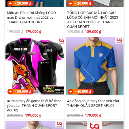
-
20.000
₫
-
20.000
₫
Mẫu Áo Bóng Đá Không LOGO
TỔNG HỢP CÁC MẪU ÁO CẦU
mẫu Draha mới nhất 2023 by
LÔNG CÓ SẴN MỚI NHẤT 2023
THANH QUÂN SPORT
-037 PHÂN PHỐI BY THANH
QUÂN SPORT
Giá
Giá
Giá
Giá
199.000
₫
179.000
₫
159.000
₫
139.000
₫
gốc
hiện
gốc
hiện
là:
tại
là:
tại
199.000 ₫.
là:
159.000 ₫.
là:
179.000 ₫.
139.000 ₫.
-
50.000
₫
-
40.000
₫
Xưởng may áo game thiết kế theo
Áo đồng phục may theo yêu cầu-
yêu cầu -THANH QUÂN SPORT-
THANH QUÂN SPORT-APL06
AGT02
Giá
Giá
Giá
Giá
249.000
₫
199.000
₫
219.000
₫
179.000
₫
gốc
hiện
gốc
hiện
là:
tại
là:
tại
249.000 ₫.
là:
219.000 ₫.
là:
199.000 ₫.
179.000 ₫.