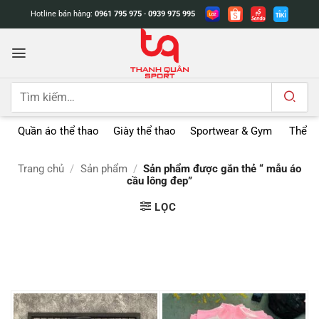
Bỏ
Hotline bán hàng:
0961 795 975
-
0939 975 995
qua
nội
dung
Tìm
kiếm:
Quần áo thể thao
Giày thể thao
Sportwear & Gym
Thể t
Trang chủ
/
Sản phẩm
/
Sản phẩm được gắn thẻ “ mẫu áo
cầu lông đep”
LỌC