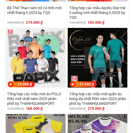
Bộ Thể Thao nam nữ cá tính mới
Tổng hợp các mẫu Apollo Star mè
nhất tháng 6 2023 by TQS
ô vuông mới nhất tháng 6.2023 by
TQS
Giá
Giá
Giá
Giá
249.000
₫
219.000
₫
169.000
₫
159.000
₫
gốc
hiện
gốc
hiện
là:
tại
là:
tại
249.000 ₫.
là:
169.000 ₫.
là:
219.000 ₫.
159.000 ₫.
-
10.000
₫
-
11.000
₫
Tổng hợp các mẫu mới áo POLO
Tổng hợp các mẫu mới quần áo
RIKI mới nhất năm 2023 phân
bóng đá nhất RIKI năm 2023 phân
phối by THANHQUANSPORT
phối by THANHQUANSPORT
Giá
Giá
Giá
Giá
179.000
₫
169.000
₫
230.000
₫
219.000
₫
gốc
hiện
gốc
hiện
là:
tại
là:
tại
179.000 ₫.
là:
230.000 ₫.
là:
169.000 ₫.
219.000 ₫.