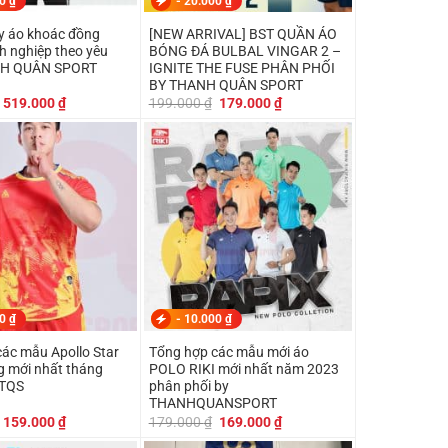
00
₫
-
20.000
₫
 áo khoác đồng
[NEW ARRIVAL] BST QUẦN ÁO
h nghiệp theo yêu
BÓNG ĐÁ BULBAL VINGAR 2 –
NH QUÂN SPORT
IGNITE THE FUSE PHÂN PHỐI
BY THANH QUÂN SPORT
Giá
Giá
Giá
Giá
519.000
₫
199.000
₫
179.000
₫
gốc
hiện
gốc
hiện
là:
tại
là:
tại
550.000 ₫.
là:
199.000 ₫.
là:
519.000 ₫.
179.000 ₫.
00
₫
-
10.000
₫
ác mẫu Apollo Star
Tổng hợp các mẫu mới áo
g mới nhất tháng
POLO RIKI mới nhất năm 2023
 TQS
phân phối by
THANHQUANSPORT
Giá
Giá
Giá
Giá
159.000
₫
179.000
₫
169.000
₫
gốc
hiện
gốc
hiện
là:
tại
là:
tại