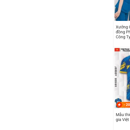
Xưởng 
đồng Ph
Công Ty
-
20
Mẫu thi
gia Việ