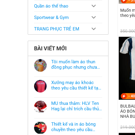
-
51
Quần áo thể thao
Muốn ma
theo yê
Sportwear & Gym
TRANG PHỤC TRẺ EM
350.00
BÀI VIẾT MỚI
Tôi muốn làm áo thun
đồng phục nhưng chưa
có mẫu thì phải làm sao?
Không
có
bình
Xưởng may áo khoác
luận
ở
theo yêu cầu thiết kế tại
Tôi
TPHCM
Không
muốn
-
40
có
làm
bình
áo
MU thua thảm: HLV Ten
luận
thun
BULBAL
ở
Hag lại chỉ trích cầu thủ,
đồng
ÁO BÓN
Xưởng
phục
thừa nhận sự thật chua
Không
may
NHÀ BU
nhưng
có
áo
chát của bầy quỷ nhỏ
chưa
bình
khoác
có
Thiết kế và in áo bóng
luận
theo
219.00
mẫu
ở
chuyền theo yêu cầu
yêu
thì
MU
cầu
phải