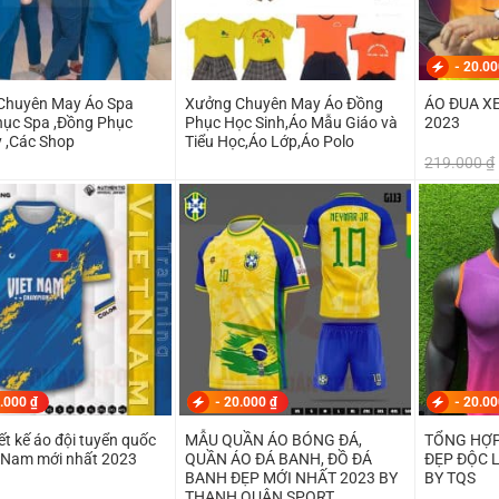
-
20.0
Chuyên May Áo Spa
Xưởng Chuyên May Áo Đồng
ÁO ĐUA XE
ục Spa ,Đồng Phục
Phục Học Sinh,Áo Mẫu Giáo và
2023
 ,Các Shop
Tiểu Học,Áo Lớp,Áo Polo
219.000
₫
.000
₫
-
20.000
₫
-
20.0
ết kế áo đội tuyển quốc
MẪU QUẦN ÁO BÓNG ĐÁ,
TỔNG HỢP
t Nam mới nhất 2023
QUẦN ÁO ĐÁ BANH, ĐỒ ĐÁ
ĐẸP ĐỘC 
BANH ĐẸP MỚI NHẤT 2023 BY
BY TQS
THANH QUÂN SPORT