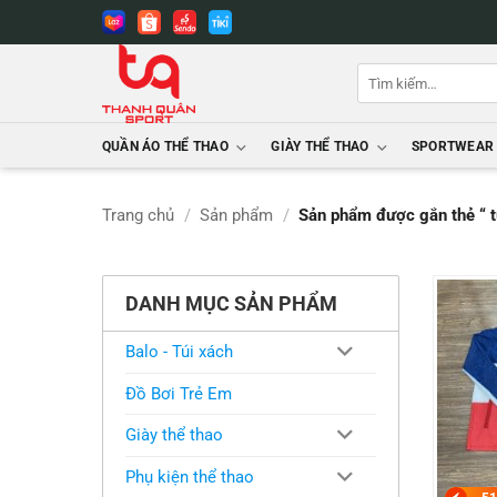
Bỏ
qua
nội
Tìm
dung
kiếm:
QUẦN ÁO THỂ THAO
GIÀY THỂ THAO
SPORTWEAR
Trang chủ
/
Sản phẩm
/
Sản phẩm được gắn thẻ “ 
DANH MỤC SẢN PHẨM
Balo - Túi xách
Đồ Bơi Trẻ Em
Giày thể thao
Phụ kiện thể thao