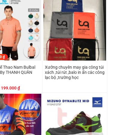
169.000 ₫.
là:
179.000 ₫.
là:
159.000 ₫.
169.000 ₫.
00
₫
hể Thao Nam Bulbal
Xưởng chuyên may gia công túi
i By THANH QUÂN
xách ,túi rút ,balo in ấn các công
lạc bộ ,trường học
Giá
Giá
199.000
₫
gốc
hiện
là:
tại
249.000 ₫.
là:
199.000 ₫.