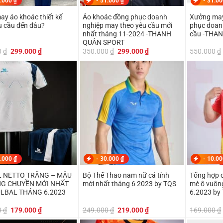
.000
₫
-
51.000
₫
-
31.0
y áo khoác thiết kế
Áo khoác đồng phục doanh
Xưởng may
u cầu đến đâu?
nghiệp may theo yêu cầu mới
phục doan
nhất tháng 11-2024 -THANH
cầu -THA
QUÂN SPORT
Giá
Giá
Giá
Giá
0
₫
299.000
₫
350.000
₫
299.000
₫
550.000
₫
gốc
hiện
gốc
hiện
là:
tại
là:
tại
350.000 ₫.
là:
350.000 ₫.
là:
299.000 ₫.
299.000 ₫.
.000
₫
-
30.000
₫
-
10.0
 NETTO TRẮNG – MẪU
Bộ Thể Thao nam nữ cá tính
Tổng hợp c
G CHUYỀN MỚI NHẤT
mới nhất tháng 6 2023 by TQS
mè ô vuôn
LBAL THÁNG 6.2023
6.2023 by
Giá
Giá
Giá
Giá
0
₫
179.000
₫
249.000
₫
219.000
₫
169.000
₫
gốc
hiện
gốc
hiện
là:
tại
là:
tại