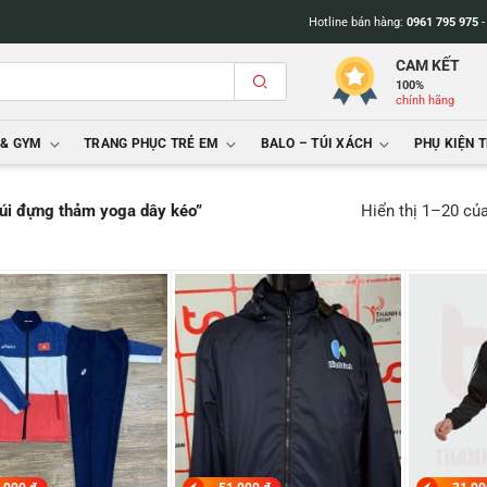
Hotline bán hàng:
0961 795 975
CAM KẾT
100%
chính hãng
 & GYM
TRANG PHỤC TRẺ EM
BALO – TÚI XÁCH
PHỤ KIỆN 
Hiển thị 1–20 củ
túi đựng thảm yoga dây kéo”