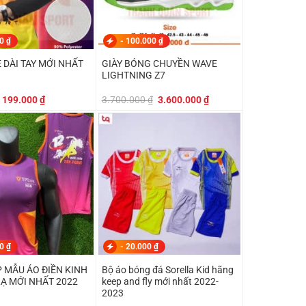
00
₫
-
100.000
₫
 DÀI TAY MỚI NHẤT
GIÀY BÓNG CHUYỀN WAVE
LIGHTNING Z7
Giá
Giá
Giá
Giá
199.000
₫
3.700.000
₫
3.600.000
₫
gốc
hiện
gốc
hiện
là:
tại
là:
tại
219.000 ₫.
là:
3.700.000 ₫.
là:
199.000 ₫.
3.600.000 ₫.
00
₫
-
20.000
₫
 MẪU ÁO ĐIỀN KINH
Bộ áo bóng đá Sorella Kid hãng
LẠ MỚI NHẤT 2022
keep and fly mới nhất 2022-
2023