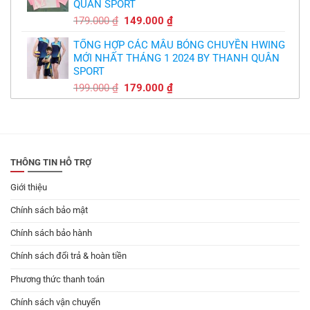
QUÂN SPORT
149.000 ₫.
Giá
Giá
179.000
₫
149.000
₫
gốc
hiện
TỔNG HỢP CÁC MẪU BÓNG CHUYỀN HWING
là:
tại
MỚI NHẤT THÁNG 1 2024 BY THANH QUÂN
179.000 ₫.
là:
SPORT
149.000 ₫.
Giá
Giá
199.000
₫
179.000
₫
gốc
hiện
là:
tại
199.000 ₫.
là:
179.000 ₫.
THÔNG TIN HỖ TRỢ
Giới thiệu
Chính sách bảo mật
Chính sách bảo hành
Chính sách đổi trả & hoàn tiền
Phương thức thanh toán
Chính sách vận chuyển