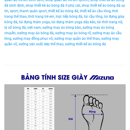
quần áo trẻ em bình định
,
shop quần áo trẻ em tphcm
,
shop thiết kế áo bóng
đá bình định
,
shop thiết kê áo bóng đá ở phù cát
,
shop thiết kế áo bóng đá uy
tín
,
sport
,
thanh quân sport
,
thiết kế áo bóng đá
,
thiết kế áo cầu lông
,
thời
trang thể thao
,
thời trang trẻ em
,
trực tiếp bóng đá
,
túi cầu lông
,
túi đựng giày
bóng đá
,
túi đựng thảm yoga
,
túi đựng thảm yoga dây kéo
,
túi thời trang nữ
,
tỷ số bóng đá
,
việt nam
,
xưởng may áo bóng bàn
,
xưởng may áo bóng
chuyền
,
xưởng may áo bóng đá
,
xưởng may áo bóng rổ
,
xưởng may áo cầu
lông
,
xưởng may đồng phục võ
,
xưởng may quần áo thể thao
,
xưởng may
quần võ
,
xưởng sản xuất dép thể thao
,
xưởng thiết kế áo bóng đá