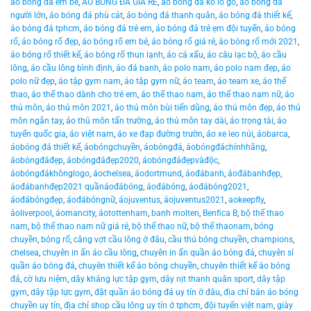
áo bóng đá em bé
,
ÁO BÓNG ĐÁ GIÁ RẺ
,
áo bóng đá ko lo go
,
áo bóng đá
người lớn
,
áo bóng đá phù cát
,
áo bóng đá thanh quân
,
áo bóng đá thiết kế
,
áo bóng đá tphcm
,
áo bóng đá trẻ em
,
áo bóng đá trẻ ẹm đội tuyển
,
áo bóng
rổ
,
áo bóng rổ đẹp
,
áo bóng rổ em bé
,
áo bóng rổ giá rẻ
,
áo bóng rổ mới 2021
,
áo bóng rổ thiết kế
,
áo bóng rổ thun lạnh
,
áo cá xấu
,
áo câu lạc bộ
,
áo cầu
lông
,
áo cầu lông bình định
,
áo đá banh
,
áo polo nam
,
áo polo nam đẹp
,
áo
polo nữ đẹp
,
áo tập gym nam
,
áo tập gym nữ
,
áo team
,
áo team xe
,
áo thể
thao
,
áo thể thao dành cho trẻ em
,
áo thể thao nam
,
áo thể thao nam nữ
,
áo
thủ môn
,
áo thủ môn 2021
,
áo thủ môn bùi tiến dũng
,
áo thủ môn đẹp
,
áo thủ
môn ngắn tay
,
áo thủ môn tấn trường
,
áo thủ môn tay dài
,
áo trọng tài
,
áo
tuyển quốc gia
,
áo việt nam
,
áo xe đạp đường trườn
,
áo xe leo núi
,
áobarca
,
áobóng đá thiết kế
,
áobóngchuyền
,
áobóngđá
,
áobóngđáchínhhãng
,
áobóngđáđẹp
,
áobóngđáđẹp2020
,
áobóngđáđẹpvàđộc
,
áobóngđákhônglogo
,
áochelsea
,
áodortmund
,
áođábanh
,
áođábanhđẹp
,
áođábanhđẹp2021 quầnáođábóng
,
áođábóng
,
áođábóng2021
,
áođábóngđẹp
,
áođábóngnữ
,
áojuventus
,
áojuventus2021
,
aokeepfly
,
áoliverpool
,
áomancity
,
áotottenham
,
banh molten
,
Benfica B
,
bộ thể thao
nam
,
bộ thể thao nam nữ giá rẻ
,
bộ thể thao nữ
,
bộ thể thaonam
,
bóng
chuyền
,
bóng rổ
,
căng vợt cầu lông ở đâu
,
cầu thủ bóng chuyền
,
champions
,
chelsea
,
chuyên in ấn áo cầu lông
,
chuyên in ấn quần áo bóng đá
,
chuyên sỉ
quần áo bóng đá
,
chuyên thiết kế áo bóng chuyền
,
chuyên thiết kế áo bóng
đá
,
cờ lưu niệm
,
dây kháng lực tập gym
,
dây nịt thanh quân sport
,
dây tập
gym
,
dây tập lực gym
,
đặt quần áo bóng đá uy tín ở đâu
,
địa chỉ bán áo bóng
chuyền uy tín
,
địa chỉ shop cầu lông uy tín ở tphcm
,
đội tuyển việt nam
,
giày