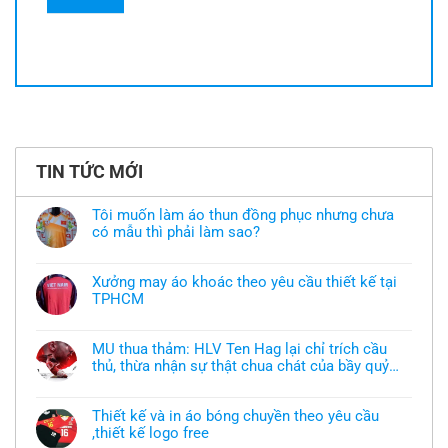
TIN TỨC MỚI
Tôi muốn làm áo thun đồng phục nhưng chưa
có mẫu thì phải làm sao?
Không
có
bình
Xưởng may áo khoác theo yêu cầu thiết kế tại
luận
TPHCM
ở
Tôi
Không
muốn
có
làm
bình
áo
MU thua thảm: HLV Ten Hag lại chỉ trích cầu
luận
thun
thủ, thừa nhận sự thật chua chát của bầy quỷ
ở
đồng
Xưởng
nhỏ
phục
Không
may
nhưng
có
áo
chưa
bình
khoác
Thiết kế và in áo bóng chuyền theo yêu cầu
có
luận
theo
mẫu
,thiết kế logo free
ở
yêu
thì
MU