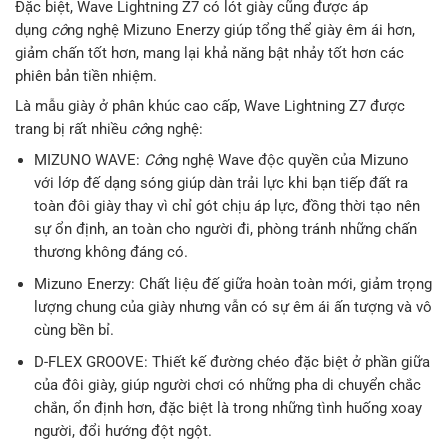
Đặc biệt, Wave Lightning Z7 có lót giày cũng được áp
dụng
cô
ng nghệ Mizuno Enerzy giúp tổng thể giày êm ái hơn,
giảm chấn tốt hơn, mang lại khả năng bật nhảy tốt hơn các
phiên bản tiền nhiệm.
Là mẫu giày ở phân khúc cao cấp, Wave Lightning Z7 được
trang bị rất nhiều
cô
ng nghệ:
MIZUNO WAVE:
Cô
ng nghệ Wave độc quyền của Mizuno
với lớp đế dạng sóng giúp dàn trải lực khi bạn tiếp đất ra
toàn đôi giày thay vì chỉ gót chịu áp lực, đồng thời tạo nên
sự ổn định, an toàn cho người đi, phòng tránh những chấn
thương không đáng có.
Mizuno Enerzy: Chất liệu đế giữa hoàn toàn mới, giảm trọng
lượng chung của giày nhưng vẫn có sự êm ái ấn tượng và vô
cùng bền bỉ.
D-FLEX GROOVE: Thiết kế đường chéo đặc biệt ở phần giữa
của đôi giày, giúp người chơi có những pha di chuyển chắc
chắn, ổn định hơn, đặc biệt là trong những tình huống xoay
người, đổi hướng đột ngột.