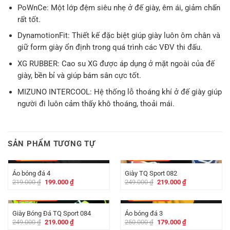
PoWnCe: Một lớp đệm siêu nhẹ ở đế giày, êm ái, giảm chấn
rất tốt.
DynamotionFit: Thiết kế đặc biệt giúp giày luôn ôm chân và
giữ form giày ổn định trong quá trình các VĐV thi đấu.
XG RUBBER: Cao su XG được áp dụng ở mặt ngoài của đế
giày, bền bỉ và giúp bám sân cực tốt.
MIZUNO INTERCOOL: Hệ thống lỗ thoáng khí ở đế giày giúp
người đi luôn cảm thấy khô thoáng, thoải mái.
SẢN PHẨM TƯƠNG TỰ
-
20.000
₫
-
30.000
₫
Áo bóng đá 4
Giày TQ Sport 082
Giá
Giá
Giá
Giá
219.000
₫
199.000
₫
249.000
₫
219.000
₫
gốc
hiện
gốc
hiện
là:
tại
là:
tại
-
30.000
₫
-
71.000
₫
219.000 ₫.
là:
249.000 ₫.
là:
199.000 ₫.
219.000 ₫.
Giày Bóng Đá TQ Sport 084
Áo bóng đá 3
Giá
Giá
Giá
Giá
249.000
₫
219.000
₫
250.000
₫
179.000
₫
gốc
hiện
gốc
hiện