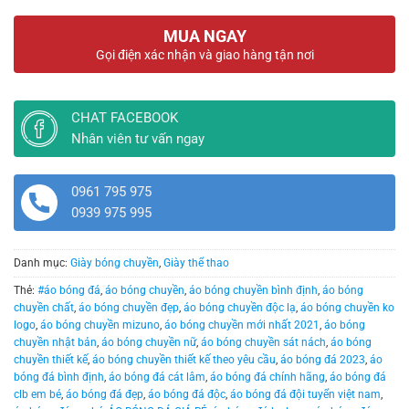
MUA NGAY
Gọi điện xác nhận và giao hàng tận nơi
CHAT FACEBOOK
Nhân viên tư vấn ngay
0961 795 975
0939 975 995
Danh mục:
Giày bóng chuyền
,
Giày thể thao
Thẻ:
#áo bóng đá
,
áo bóng chuyền
,
áo bóng chuyền bình định
,
áo bóng
chuyền chất
,
áo bóng chuyền đẹp
,
áo bóng chuyền độc lạ
,
áo bóng chuyền ko
logo
,
áo bóng chuyền mizuno
,
áo bóng chuyền mới nhất 2021
,
áo bóng
chuyền nhật bản
,
áo bóng chuyền nữ
,
áo bóng chuyền sát nách
,
áo bóng
chuyền thiết kế
,
áo bóng chuyền thiết kế theo yêu cầu
,
áo bóng đá 2023
,
áo
bóng đá bình định
,
áo bóng đá cát lâm
,
áo bóng đá chính hãng
,
áo bóng đá
clb em bé
,
áo bóng đá đẹp
,
áo bóng đá độc
,
áo bóng đá đội tuyển việt nam
,