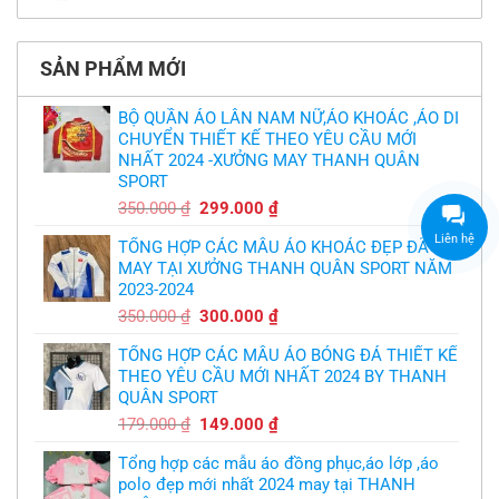
cầu
Không
phải
thua
thiết
có
làm
thảm:
kế
bình
sao?
HLV
tại
luận
Ten
TPHCM
ở
Hag
SẢN PHẨM MỚI
Thiết
lại
kế
chỉ
và
trích
in
BỘ QUẦN ÁO LÂN NAM NỮ,ÁO KHOÁC ,ÁO DI
cầu
áo
thủ,
CHUYỂN THIẾT KẾ THEO YÊU CẦU MỚI
bóng
thừa
chuyền
nhận
NHẤT 2024 -XƯỞNG MAY THANH QUÂN
theo
sự
yêu
SPORT
thật
cầu
chua
,thiết
Giá
Giá
350.000
₫
299.000
₫
chát
kế
của
gốc
hiện
logo
bầy
Liên hệ
free
TỔNG HỢP CÁC MẪU ÁO KHOÁC ĐẸP ĐÃ
là:
tại
quỷ
nhỏ
MAY TẠI XƯỞNG THANH QUÂN SPORT NĂM
350.000 ₫.
là:
2023-2024
299.000 ₫.
Giá
Giá
350.000
₫
300.000
₫
gốc
hiện
TỔNG HỢP CÁC MẪU ÁO BÓNG ĐÁ THIẾT KẾ
là:
tại
THEO YÊU CẦU MỚI NHẤT 2024 BY THANH
350.000 ₫.
là:
QUÂN SPORT
300.000 ₫.
Giá
Giá
179.000
₫
149.000
₫
gốc
hiện
Tổng hợp các mẫu áo đồng phục,áo lớp ,áo
là:
tại
polo đẹp mới nhất 2024 may tại THANH
179.000 ₫.
là: