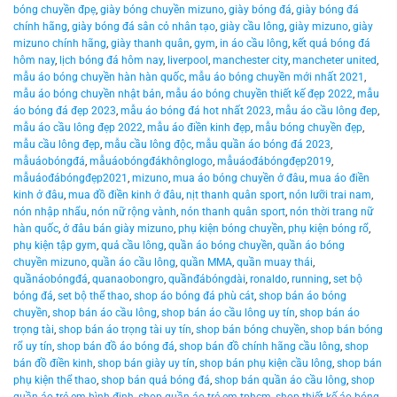
bóng chuyền đpẹ
,
giày bóng chuyền mizuno
,
giày bóng đá
,
giày bóng đá
chính hãng
,
giày bóng đá sân cỏ nhân tạo
,
giày cầu lông
,
giày mizuno
,
giày
mizuno chính hãng
,
giày thanh quân
,
gym
,
in áo cầu lông
,
kết quả bóng đá
hôm nay
,
lịch bóng đá hôm nay
,
liverpool
,
manchester city
,
mancheter united
,
mẫu áo bóng chuyền hàn hàn quốc
,
mẫu áo bóng chuyền mới nhất 2021
,
mẫu áo bóng chuyền nhật bản
,
mẫu áo bóng chuyền thiết kế đẹp 2022
,
mẫu
áo bóng đá đẹp 2023
,
mẫu áo bóng đá hot nhất 2023
,
mẫu áo cầu lông đep
,
mẫu áo cầu lông đẹp 2022
,
mẫu áo điền kinh đẹp
,
mẫu bóng chuyền đẹp
,
mẫu cầu lông đẹp
,
mẫu cầu lông độc
,
mẫu quần áo bóng đá 2023
,
mẫuáobóngđá
,
mẫuáobóngđákhônglogo
,
mẫuáođábóngđẹp2019
,
mẫuáođábóngđẹp2021
,
mizuno
,
mua áo bóng chuyền ở đâu
,
mua áo điền
kinh ở đâu
,
mua đồ điền kinh ở đâu
,
nịt thanh quân sport
,
nón lưỡi trai nam
,
nón nhập nhẩu
,
nón nữ rộng vành
,
nón thanh quân sport
,
nón thời trang nữ
hàn quốc
,
ở đâu bán giày mizuno
,
phụ kiện bóng chuyền
,
phụ kiện bóng rổ
,
phụ kiện tập gym
,
quả cầu lông
,
quần áo bóng chuyền
,
quần áo bóng
chuyền mizuno
,
quần áo cầu lông
,
quần MMA
,
quần muay thái
,
quầnáobóngđá
,
quanaobongro
,
quầnđábóngdài
,
ronaldo
,
running
,
set bộ
bóng đá
,
set bộ thể thao
,
shop áo bóng đá phù cát
,
shop bán áo bóng
chuyền
,
shop bán áo cầu lông
,
shop bán áo cầu lông uy tín
,
shop bán áo
trọng tài
,
shop bán áo trọng tài uy tín
,
shop bán bóng chuyền
,
shop bán bóng
rổ uy tín
,
shop bán đồ áo bóng đá
,
shop bán đồ chính hãng cầu lông
,
shop
bán đồ điền kinh
,
shop bán giày uy tín
,
shop bán phụ kiện cầu lông
,
shop bán
phụ kiện thể thao
,
shop bán quả bóng đá
,
shop bán quần áo cầu lông
,
shop