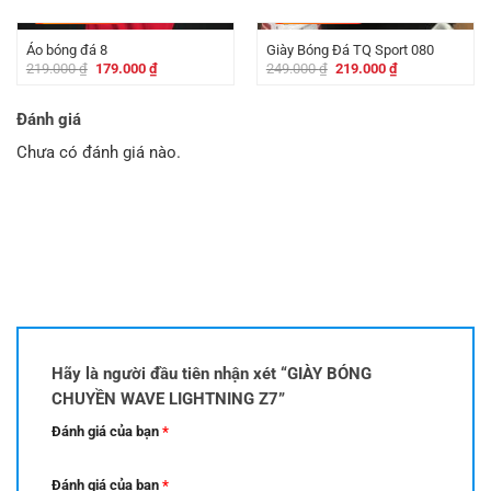
là:
tại
là:
tại
-
40.000
₫
-
30.000
₫
249.000 ₫.
là:
250.000 ₫.
là:
219.000 ₫.
179.000 ₫.
Áo bóng đá 8
Giày Bóng Đá TQ Sport 080
Giá
Giá
Giá
Giá
219.000
₫
179.000
₫
249.000
₫
219.000
₫
gốc
hiện
gốc
hiện
là:
tại
là:
tại
219.000 ₫.
là:
249.000 ₫.
là:
Đánh giá
179.000 ₫.
219.000 ₫.
Chưa có đánh giá nào.
Hãy là người đầu tiên nhận xét “GIÀY BÓNG
CHUYỀN WAVE LIGHTNING Z7”
Đánh giá của bạn
*
Đánh giá của bạn
*