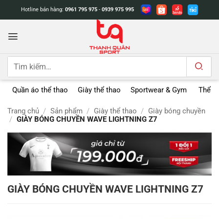
Bỏ
Hotline bán hàng:
0961 795 975
-
0939 975 995
qua
nội
dung
Tìm
kiếm:
Quần áo thể thao
Giày thể thao
Sportwear & Gym
Thể t
Trang chủ
/
Sản phẩm
/
Giày thể thao
/
Giày bóng chuyền
/
GIÀY BÓNG CHUYỀN WAVE LIGHTNING Z7
GIÀY BÓNG CHUYỀN WAVE LIGHTNING Z7