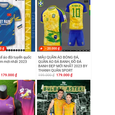
199.000 ₫.
là:
199.000 ₫.
là:
159.000 ₫.
159.000 ₫.
00
₫
-
20.000
₫
kế áo đội tuyển quốc
MẪU QUẦN ÁO BÓNG ĐÁ,
am mới nhất 2023
QUẦN ÁO ĐÁ BANH, ĐỒ ĐÁ
BANH ĐẸP MỚI NHẤT 2023 BY
THANH QUÂN SPORT
Giá
Giá
Giá
Giá
179.000
₫
199.000
₫
179.000
₫
gốc
hiện
gốc
hiện
là:
tại
là:
tại
199.000 ₫.
là:
199.000 ₫.
là:
179.000 ₫.
179.000 ₫.