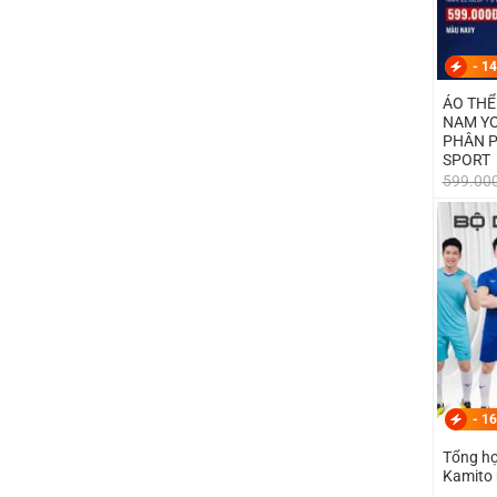
-
14
ÁO THỂ
NAM YO
PHÂN PHỐI BY T
SPORT
599.00
-
16
Tổng hợ
Kamito 