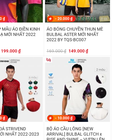
00
₫
-
20.000
₫
 MẪU ÁO ĐIỀN KINH
ÁO BÓNG CHUYỀN THUN MÈ
LẠ MỚI NHẤT 2022
BULBAL ASTER MỚI NHẤT
2022 BY TQS-BC007
Giá
Giá
Giá
Giá
199.000
₫
169.000
₫
149.000
₫
gốc
hiện
gốc
hiện
là:
tại
là:
tại
219.000 ₫.
là:
169.000 ₫.
là:
199.000 ₫.
149.000 ₫.
00
₫
-
10.000
₫
ĐÁ STRIVEND
BỘ ÁO CẦU LÔNG [NEW
ỚI NHẤT 2022-2023
ARRIVAL] BULBAL GLITCH x
RISE AND SHINE – VƯƠN LÊN