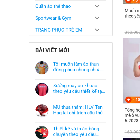
-
51
Quần áo thể thao
Muốn ma
theo yê
Sportwear & Gym
TRANG PHỤC TRẺ EM
350.00
BÀI VIẾT MỚI
Tôi muốn làm áo thun
đồng phục nhưng chưa
có mẫu thì phải làm sao?
Không
có
bình
Xưởng may áo khoác
luận
ở
theo yêu cầu thiết kế tại
Tôi
TPHCM
Không
muốn
-
10
có
làm
bình
áo
MU thua thảm: HLV Ten
luận
thun
Tổng hợ
ở
Hag lại chỉ trích cầu thủ,
đồng
mè ô vu
Xưởng
phục
thừa nhận sự thật chua
Không
may
6.2023 
nhưng
có
áo
chát của bầy quỷ nhỏ
chưa
bình
khoác
có
Thiết kế và in áo bóng
luận
theo
169.00
mẫu
ở
chuyền theo yêu cầu
yêu
thì
MU
cầu
phải