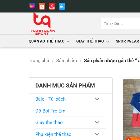
Bỏ
qua
nội
Tìm
dung
kiếm:
QUẦN ÁO THỂ THAO
GIÀY THỂ THAO
SPORTWEAR
Trang chủ
/
Sản phẩm
/
Sản phẩm được gắn thẻ “ 
DANH MỤC SẢN PHẨM
Balo - Túi xách
Đồ Bơi Trẻ Em
Giày thể thao
Phụ kiện thể thao