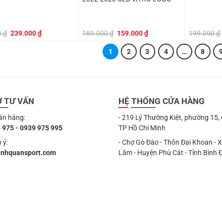
Giá
Giá
Giá
Giá
0
₫
239.000
₫
189.000
₫
159.000
₫
199.000
₫
gốc
hiện
gốc
hiện
là:
tại
là:
tại
1
2
3
4
…
8
399.000 ₫.
là:
189.000 ₫.
là:
239.000 ₫.
159.000 ₫.
Ợ TƯ VẤN
HỆ THỐNG CỬA HÀNG
án hàng:
- 219 Lý Thường Kiệt, phường 15,
 975 - 0939 975 995
TP Hồ Chí Minh
 ý:
- Chợ Gò Đào - Thôn Đại Khoan - 
anhquansport.com
Lâm - Huyện Phù Cát - Tỉnh Bình 