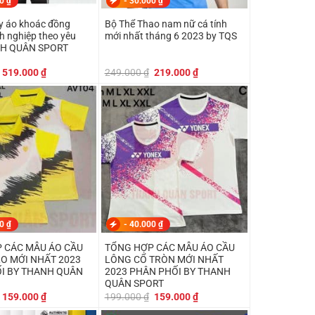
00
₫
-
30.000
₫
 áo khoác đồng
Bộ Thể Thao nam nữ cá tính
h nghiệp theo yêu
mới nhất tháng 6 2023 by TQS
NH QUÂN SPORT
Giá
Giá
Giá
Giá
519.000
₫
249.000
₫
219.000
₫
gốc
hiện
gốc
hiện
là:
tại
là:
tại
550.000 ₫.
là:
249.000 ₫.
là:
519.000 ₫.
219.000 ₫.
00
₫
-
40.000
₫
 CÁC MẪU ÁO CẦU
TỔNG HỢP CÁC MẪU ÁO CẦU
 2023
LÔNG CỔ TRÒN MỚI NHẤT
I BY THANH QUÂN
2023 PHÂN PHỐI BY THANH
QUÂN SPORT
Giá
Giá
Giá
Giá
159.000
₫
199.000
₫
159.000
₫
gốc
hiện
gốc
hiện
là:
tại
là:
tại