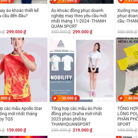
.000
₫
-
51.000
₫
-
31.0
y áo khoác thiết kế
Áo khoác đồng phục doanh
Xưởng may
u cầu đến đâu?
nghiệp may theo yêu cầu mới
phục doan
nhất tháng 11-2024 -THANH
cầu -THA
QUÂN SPORT
Giá
Giá
Giá
Giá
0
₫
299.000
₫
350.000
₫
299.000
₫
550.000
₫
gốc
hiện
gốc
hiện
là:
tại
là:
tại
350.000 ₫.
là:
350.000 ₫.
là:
299.000 ₫.
299.000 ₫.
.000
₫
-
20.000
₫
-
40.0
p các mẫu Apollo Star
Tổng hợp các mẫu áo Polo
TỔNG HỢP
ông mới nhất tháng
đồng phục Draha mới nhất
LÔNG POLO MỚI NHẤT
by TQS
2023 phân phối by
PHÂN PHỐ
THANHQUANSPORT
SPORT
Giá
Giá
Giá
Giá
0
₫
159.000
₫
239.000
₫
219.000
₫
199.000
₫
gốc
hiện
gốc
hiện
là:
tại
là:
tại