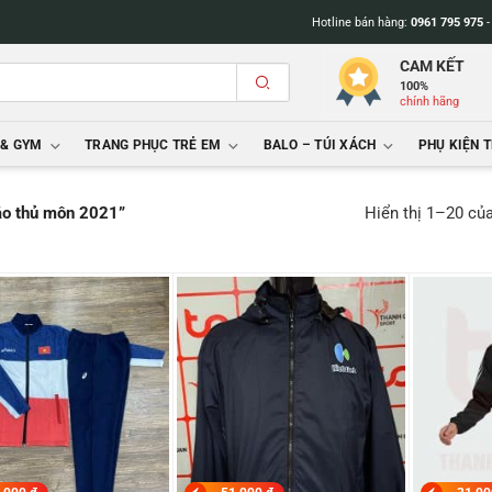
Hotline bán hàng:
0961 795 975
CAM KẾT
100%
chính hãng
 & GYM
TRANG PHỤC TRẺ EM
BALO – TÚI XÁCH
PHỤ KIỆN 
Hiển thị 1–20 củ
áo thủ môn 2021”