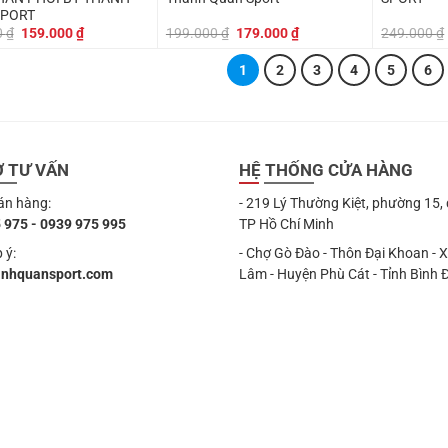
SPORT
Giá
Giá
Giá
Giá
0
₫
159.000
₫
199.000
₫
179.000
₫
249.000
₫
gốc
hiện
gốc
hiện
là:
tại
là:
tại
1
2
3
4
5
6
199.000 ₫.
là:
199.000 ₫.
là:
159.000 ₫.
179.000 ₫.
Ợ TƯ VẤN
HỆ THỐNG CỬA HÀNG
án hàng:
- 219 Lý Thường Kiệt, phường 15,
 975 - 0939 975 995
TP Hồ Chí Minh
 ý:
- Chợ Gò Đào - Thôn Đại Khoan - 
anhquansport.com
Lâm - Huyện Phù Cát - Tỉnh Bình 