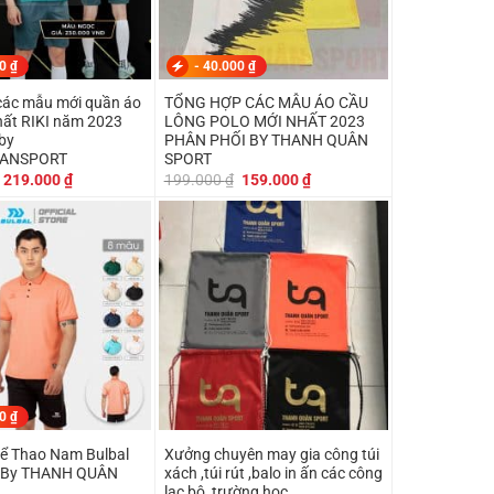
00
₫
-
40.000
₫
các mẫu mới quần áo
TỔNG HỢP CÁC MẪU ÁO CẦU
hất RIKI năm 2023
LÔNG POLO MỚI NHẤT 2023
by
PHÂN PHỐI BY THANH QUÂN
ANSPORT
SPORT
Giá
Giá
Giá
Giá
219.000
₫
199.000
₫
159.000
₫
gốc
hiện
gốc
hiện
là:
tại
là:
tại
230.000 ₫.
là:
199.000 ₫.
là:
219.000 ₫.
159.000 ₫.
00
₫
hể Thao Nam Bulbal
Xưởng chuyên may gia công túi
i By THANH QUÂN
xách ,túi rút ,balo in ấn các công
lạc bộ ,trường học