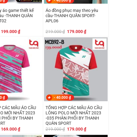
00
₫
-
40.000
₫
 áo game thiết kế
Áo đồng phục may theo yêu
cầu -THANH QUÂN
cầu-THANH QUÂN SPORT-
T02
APL06
Giá
Giá
Giá
Giá
199.000
₫
219.000
₫
179.000
₫
gốc
hiện
gốc
hiện
là:
tại
là:
tại
249.000 ₫.
là:
219.000 ₫.
là:
199.000 ₫.
179.000 ₫.
00
₫
-
40.000
₫
 CÁC MẪU ÁO CẦU
TỔNG HỢP CÁC MẪU ÁO CẦU
O MỚI NHẤT 2023
LÔNG POLO MỚI NHẤT 2023
N PHỐI BY THANH
-035 PHÂN PHỐI BY THANH
ORT
QUÂN SPORT
Giá
Giá
Giá
Giá
169.000
₫
219.000
₫
179.000
₫
gốc
hiện
gốc
hiện
là:
tại
là:
tại