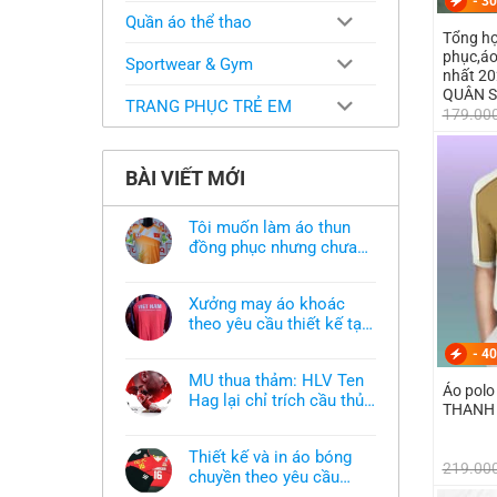
-
30
Quần áo thể thao
Tổng hợ
phục,áo
Sportwear & Gym
nhất 2
QUÂN 
TRANG PHỤC TRẺ EM
179.00
BÀI VIẾT MỚI
Tôi muốn làm áo thun
đồng phục nhưng chưa
có mẫu thì phải làm sao?
Không
có
bình
Xưởng may áo khoác
luận
ở
theo yêu cầu thiết kế tại
Tôi
TPHCM
Không
muốn
-
40
có
làm
bình
áo
MU thua thảm: HLV Ten
luận
thun
Áo polo
ở
Hag lại chỉ trích cầu thủ,
đồng
THANH 
Xưởng
phục
thừa nhận sự thật chua
Không
may
nhưng
có
áo
chát của bầy quỷ nhỏ
chưa
bình
khoác
có
Thiết kế và in áo bóng
luận
theo
219.00
mẫu
ở
chuyền theo yêu cầu
yêu
thì
MU
cầu
phải