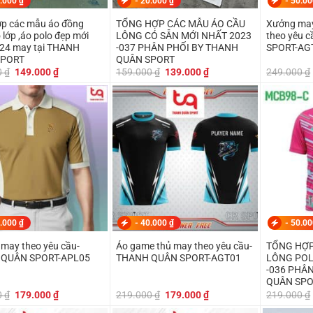
.000
₫
-
20.000
₫
-
50.0
p các mẫu áo đồng
TỔNG HỢP CÁC MẪU ÁO CẦU
Xưởng may
 lớp ,áo polo đẹp mới
LÔNG CÓ SẴN MỚI NHẤT 2023
theo yêu 
024 may tại THANH
-037 PHÂN PHỐI BY THANH
SPORT-AG
SPORT
QUÂN SPORT
Giá
Giá
Giá
Giá
0
₫
149.000
₫
159.000
₫
139.000
₫
249.000
₫
gốc
hiện
gốc
hiện
là:
tại
là:
tại
179.000 ₫.
là:
159.000 ₫.
là:
149.000 ₫.
139.000 ₫.
.000
₫
-
40.000
₫
-
50.0
 may theo yêu cầu-
Áo game thủ may theo yêu cầu-
TỔNG HỢP
QUÂN SPORT-APL05
THANH QUÂN SPORT-AGT01
LÔNG POL
-036 PHÂ
QUÂN SP
Giá
Giá
Giá
Giá
0
₫
179.000
₫
219.000
₫
179.000
₫
219.000
₫
gốc
hiện
gốc
hiện
là:
tại
là:
tại