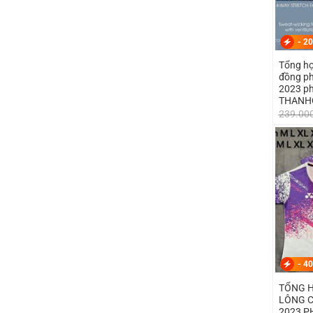
-
20
Tổng hợ
đồng ph
2023 ph
THANH
239.00
-
40
TỔNG H
LÔNG C
2023 P