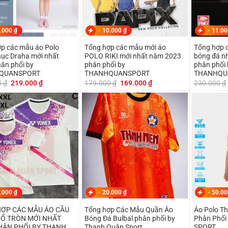
.000
₫
-
10.000
₫
-
11.0
p các mẫu áo Polo
Tổng hợp các mẫu mới áo
Tổng hợp 
ục Draha mới nhất
POLO RIKI mới nhất năm 2023
bóng đá n
ân phối by
phân phối by
phân phối 
QUANSPORT
THANHQUANSPORT
THANHQU
Giá
Giá
Giá
Giá
0
₫
219.000
₫
179.000
₫
169.000
₫
230.000
₫
gốc
hiện
gốc
hiện
là:
tại
là:
tại
239.000 ₫.
là:
179.000 ₫.
là:
219.000 ₫.
169.000 ₫.
.000
₫
-
20.000
₫
-
50.0
ỢP CÁC MẪU ÁO CẦU
Tổng hợp Các Mẫu Quần Áo
Áo Polo T
Ổ TRÒN MỚI NHẤT
Bóng Đá Bulbal phân phối by
Phân Phố
HÂN PHỐI BY THANH
Thanh Quân Sport
SPORT