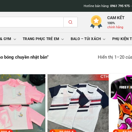
Hotline bán hàng:
0961 795 975
CAM KẾT
100%
chính hãng
 & GYM
TRANG PHỤC TRẺ EM
BALO – TÚI XÁCH
PHỤ KIỆN 
Hiển thị 1–20 củ
áo bóng chuyền nhật bản”