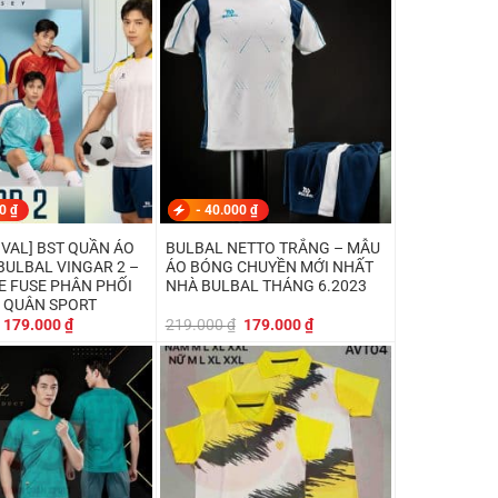
219.000 ₫.
là:
219.000 ₫.
là:
169.000 ₫.
179.000 ₫.
00
₫
-
40.000
₫
IVAL] BST QUẦN ÁO
BULBAL NETTO TRẮNG – MẪU
BULBAL VINGAR 2 –
ÁO BÓNG CHUYỀN MỚI NHẤT
HE FUSE PHÂN PHỐI
NHÀ BULBAL THÁNG 6.2023
 QUÂN SPORT
Giá
Giá
Giá
Giá
179.000
₫
219.000
₫
179.000
₫
gốc
hiện
gốc
hiện
là:
tại
là:
tại
199.000 ₫.
là:
219.000 ₫.
là:
179.000 ₫.
179.000 ₫.