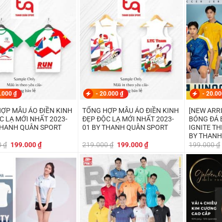
219.000 ₫.
là:
219.000 ₫.
là:
179.000 ₫.
179.000 ₫.
.000
₫
-
20.000
₫
-
20.0
ỢP MẪU ÁO ĐIỀN KINH
TỔNG HỢP MẪU ÁO ĐIỀN KINH
[NEW ARR
C LẠ MỚI NHẤT 2023-
ĐẸP ĐỘC LẠ MỚI NHẤT 2023-
BÓNG ĐÁ 
THANH QUÂN SPORT
01 BY THANH QUÂN SPORT
IGNITE T
BY THANH
Giá
Giá
Giá
Giá
0
₫
199.000
₫
219.000
₫
199.000
₫
199.000
₫
gốc
hiện
gốc
hiện
là:
tại
là:
tại
219.000 ₫.
là:
219.000 ₫.
là:
199.000 ₫.
199.000 ₫.