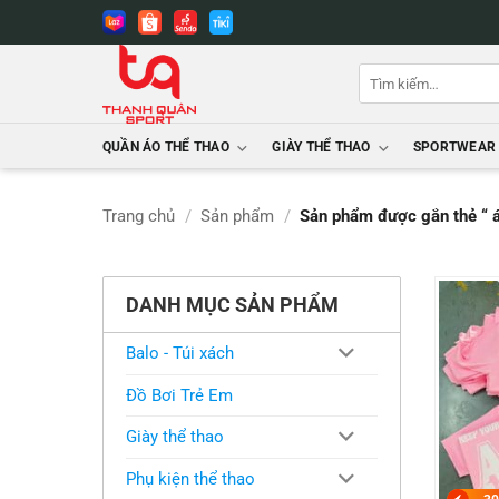
Bỏ
qua
nội
Tìm
dung
kiếm:
QUẦN ÁO THỂ THAO
GIÀY THỂ THAO
SPORTWEAR
Trang chủ
/
Sản phẩm
/
Sản phẩm được gắn thẻ “ 
DANH MỤC SẢN PHẨM
Balo - Túi xách
Đồ Bơi Trẻ Em
Giày thể thao
Phụ kiện thể thao