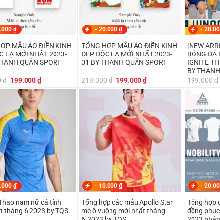
.000
₫
-
20.000
₫
-
20.0
ỢP MẪU ÁO ĐIỀN KINH
TỔNG HỢP MẪU ÁO ĐIỀN KINH
[NEW ARR
C LẠ MỚI NHẤT 2023-
ĐẸP ĐỘC LẠ MỚI NHẤT 2023-
BÓNG ĐÁ 
THANH QUÂN SPORT
01 BY THANH QUÂN SPORT
IGNITE T
BY THANH
Giá
Giá
Giá
Giá
0
₫
199.000
₫
219.000
₫
199.000
₫
199.000
₫
gốc
hiện
gốc
hiện
là:
tại
là:
tại
219.000 ₫.
là:
219.000 ₫.
là:
199.000 ₫.
199.000 ₫.
.000
₫
-
10.000
₫
-
20.0
Thao nam nữ cá tính
Tổng hợp các mẫu Apollo Star
Tổng hợp 
t tháng 6 2023 by TQS
mè ô vuông mới nhất tháng
đồng phục
6.2023 by TQS
2023 phân