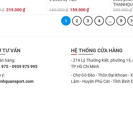
THANHQU
Giá
Giá
Giá
Giá
0
₫
219.000
₫
169.000
₫
159.000
₫
239.000
₫
gốc
hiện
gốc
hiện
là:
tại
là:
tại
1
2
3
4
…
9
1
249.000 ₫.
là:
169.000 ₫.
là:
219.000 ₫.
159.000 ₫.
Ợ TƯ VẤN
HỆ THỐNG CỬA HÀNG
án hàng:
- 219 Lý Thường Kiệt, phường 15,
 975 - 0939 975 995
TP Hồ Chí Minh
 ý:
- Chợ Gò Đào - Thôn Đại Khoan - 
anhquansport.com
Lâm - Huyện Phù Cát - Tỉnh Bình 