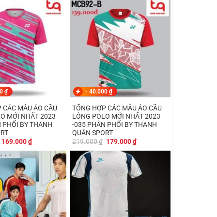
249.000 ₫.
là:
219.000 ₫.
là:
199.000 ₫.
179.000 ₫.
00
₫
-
40.000
₫
 CÁC MẪU ÁO CẦU
TỔNG HỢP CÁC MẪU ÁO CẦU
O MỚI NHẤT 2023
LÔNG POLO MỚI NHẤT 2023
N PHỐI BY THANH
-035 PHÂN PHỐI BY THANH
ORT
QUÂN SPORT
Giá
Giá
Giá
Giá
169.000
₫
219.000
₫
179.000
₫
gốc
hiện
gốc
hiện
là:
tại
là:
tại
219.000 ₫.
là:
219.000 ₫.
là:
169.000 ₫.
179.000 ₫.