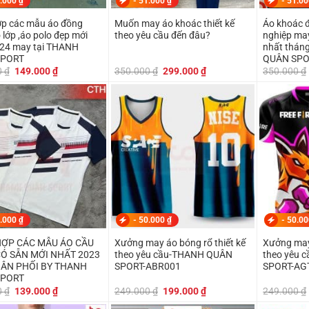
.000
₫
-
51.000
₫
-
51.0
p các mẫu áo đồng
Muốn may áo khoác thiết kế
Áo khoác 
 lớp ,áo polo đẹp mới
theo yêu cầu đến đâu?
nghiệp may theo yêu cầu 
024 may tại THANH
nhất thán
SPORT
QUÂN SP
Giá
Giá
Giá
Giá
0
₫
149.000
₫
350.000
₫
299.000
₫
350.000
₫
gốc
hiện
gốc
hiện
là:
tại
là:
tại
179.000 ₫.
là:
350.000 ₫.
là:
149.000 ₫.
299.000 ₫.
.000
₫
-
50.000
₫
-
50.0
ỢP CÁC MẪU ÁO CẦU
Xưởng may áo bóng rổ thiết kế
Xưởng may
Ó SẴN MỚI NHẤT 2023
theo yêu cầu-THANH QUÂN
theo yêu 
HÂN PHỐI BY THANH
SPORT-ABR001
SPORT-AG
SPORT
Giá
Giá
Giá
Giá
0
₫
139.000
₫
249.000
₫
199.000
₫
249.000
₫
gốc
hiện
gốc
hiện
là:
tại
là:
tại