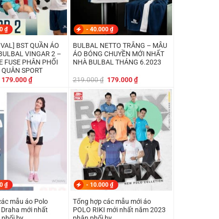
00
₫
-
40.000
₫
IVAL] BST QUẦN ÁO
BULBAL NETTO TRẮNG – MẪU
BULBAL VINGAR 2 –
ÁO BÓNG CHUYỀN MỚI NHẤT
HE FUSE PHÂN PHỐI
NHÀ BULBAL THÁNG 6.2023
 QUÂN SPORT
Giá
Giá
Giá
Giá
179.000
₫
219.000
₫
179.000
₫
gốc
hiện
gốc
hiện
là:
tại
là:
tại
199.000 ₫.
là:
219.000 ₫.
là:
179.000 ₫.
179.000 ₫.
00
₫
-
10.000
₫
các mẫu áo Polo
Tổng hợp các mẫu mới áo
 Draha mới nhất
POLO RIKI mới nhất năm 2023
 phối by
phân phối by