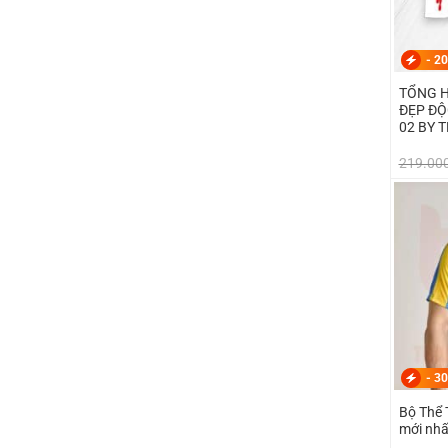
-
20
TỔNG H
ĐẸP ĐỘ
02 BY 
219.00
-
30
Bộ Thể 
mới nhấ