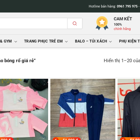
Hotline bán hàng:
0961 795 975
CAM KẾT
100%
chính hãng
 & GYM
TRANG PHỤC TRẺ EM
BALO – TÚI XÁCH
PHỤ KIỆN 
Hiển thị 1–20 củ
o bóng rổ giá rẻ”