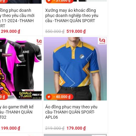
00
₫
-
31.000
₫
đồng phục doanh
Xưởng may áo khoác đồng
mới
phục doanh nghiệp theo yêu
g 11-2024 -THANH
cầu -THANH QUÂN SPORT
ORT
Giá
Giá
Giá
Giá
299.000
₫
550.000
₫
519.000
₫
gốc
hiện
gốc
hiện
là:
tại
là:
tại
350.000 ₫.
là:
550.000 ₫.
là:
299.000 ₫.
519.000 ₫.
00
₫
-
40.000
₫
 áo game thiết kế
Áo đồng phục may theo yêu
cầu -THANH QUÂN
cầu-THANH QUÂN SPORT-
T02
APL06
Giá
Giá
Giá
Giá
199.000
₫
219.000
₫
179.000
₫
gốc
hiện
gốc
hiện
là:
tại
là:
tại