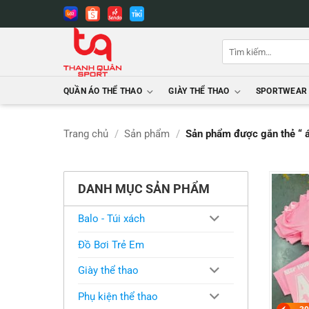
Bỏ
qua
nội
Tìm
dung
kiếm:
QUẦN ÁO THỂ THAO
GIÀY THỂ THAO
SPORTWEAR
Trang chủ
/
Sản phẩm
/
Sản phẩm được gắn thẻ “ á
DANH MỤC SẢN PHẨM
Balo - Túi xách
Đồ Bơi Trẻ Em
Giày thể thao
Phụ kiện thể thao