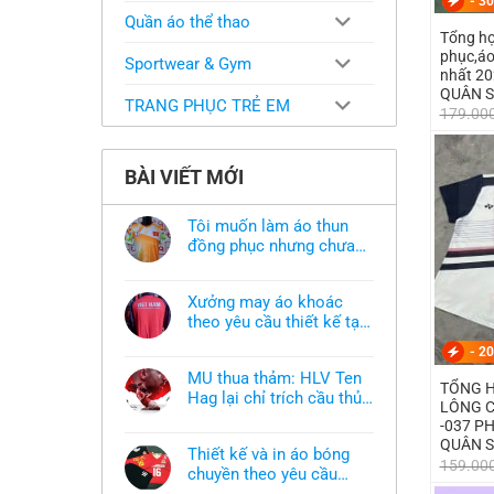
-
30
Quần áo thể thao
Tổng hợ
phục,áo
Sportwear & Gym
nhất 2
QUÂN 
TRANG PHỤC TRẺ EM
179.00
BÀI VIẾT MỚI
Tôi muốn làm áo thun
đồng phục nhưng chưa
có mẫu thì phải làm sao?
Không
có
bình
Xưởng may áo khoác
luận
ở
theo yêu cầu thiết kế tại
Tôi
TPHCM
Không
muốn
-
20
có
làm
bình
áo
MU thua thảm: HLV Ten
luận
thun
TỔNG H
ở
Hag lại chỉ trích cầu thủ,
đồng
LÔNG C
Xưởng
phục
thừa nhận sự thật chua
Không
may
-037 P
nhưng
có
áo
chát của bầy quỷ nhỏ
chưa
QUÂN 
bình
khoác
có
Thiết kế và in áo bóng
luận
theo
159.00
mẫu
ở
chuyền theo yêu cầu
yêu
thì
MU
cầu
phải