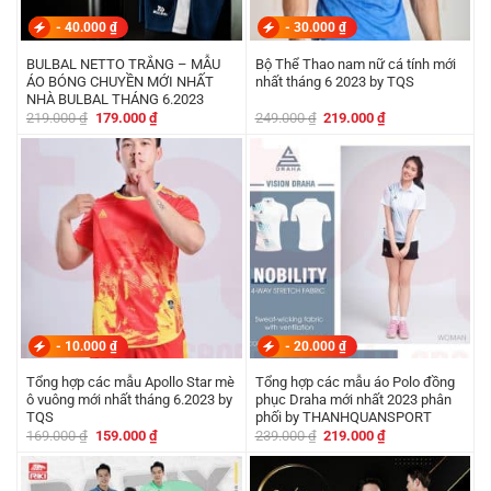
-
40.000
₫
-
30.000
₫
BULBAL NETTO TRẮNG – MẪU
Bộ Thể Thao nam nữ cá tính mới
ÁO BÓNG CHUYỀN MỚI NHẤT
nhất tháng 6 2023 by TQS
NHÀ BULBAL THÁNG 6.2023
Giá
Giá
Giá
Giá
219.000
₫
179.000
₫
249.000
₫
219.000
₫
gốc
hiện
gốc
hiện
là:
tại
là:
tại
219.000 ₫.
là:
249.000 ₫.
là:
179.000 ₫.
219.000 ₫.
-
10.000
₫
-
20.000
₫
Tổng hợp các mẫu Apollo Star mè
Tổng hợp các mẫu áo Polo đồng
ô vuông mới nhất tháng 6.2023 by
phục Draha mới nhất 2023 phân
TQS
phối by THANHQUANSPORT
Giá
Giá
Giá
Giá
169.000
₫
159.000
₫
239.000
₫
219.000
₫
gốc
hiện
gốc
hiện
là:
tại
là:
tại
169.000 ₫.
là:
239.000 ₫.
là:
159.000 ₫.
219.000 ₫.