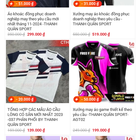
-
51.000
₫
-
31.000
₫
Áo khoác đồng phục doanh
Xưởng may áo khoác đồng phục
nghiệp may theo yêu cầu mới
doanh nghiệp theo yêu cầu -
nhất tháng 11-2024 -THANH
THANH QUÂN SPORT
QUÂN SPORT
Giá
Giá
Giá
Giá
350.000
₫
299.000
₫
550.000
₫
519.000
₫
gốc
hiện
gốc
hiện
là:
tại
là:
tại
350.000 ₫.
là:
550.000 ₫.
là:
299.000 ₫.
519.000 ₫.
-
20.000
₫
-
50.000
₫
TỔNG HỢP CÁC MẪU ÁO CẦU
Xưởng may áo game thiết kế theo
LÔNG CÓ SẴN MỚI NHẤT 2023
yêu cầu -THANH QUÂN SPORT-
-037 PHÂN PHỐI BY THANH
AGT02
QUÂN SPORT
Giá
Giá
Giá
Giá
159.000
₫
139.000
₫
249.000
₫
199.000
₫
gốc
hiện
gốc
hiện
là:
tại
là:
tại