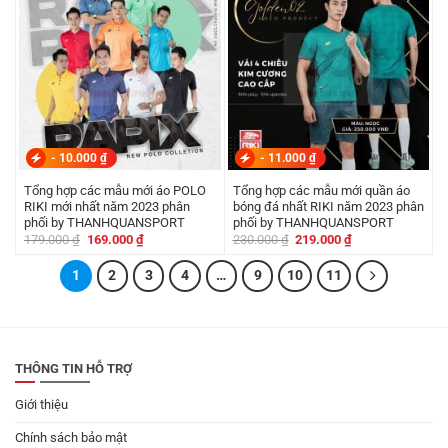
-
10.000
₫
-
11.000
₫
Tổng hợp các mẫu mới áo POLO
Tổng hợp các mẫu mới quần áo
RIKI mới nhất năm 2023 phân
bóng đá nhất RIKI năm 2023 phân
phối by THANHQUANSPORT
phối by THANHQUANSPORT
Giá
Giá
Giá
Giá
179.000
₫
169.000
₫
230.000
₫
219.000
₫
gốc
hiện
gốc
hiện
là:
tại
là:
tại
1
179.000 ₫.
2
là:
3
4
…
9
10
230.000 ₫.
11
là:
169.000 ₫.
219.000 ₫.
THÔNG TIN HỖ TRỢ
Giới thiệu
Chính sách bảo mật