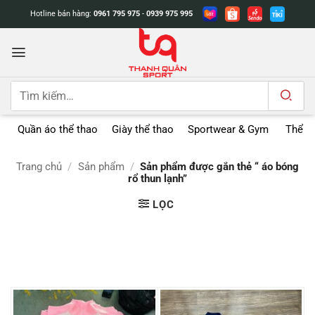
Bỏ
Hotline bán hàng:
0961 795 975
-
0939 975 995
qua
nội
dung
Tìm
kiếm:
Quần áo thể thao
Giày thể thao
Sportwear & Gym
Thể t
Trang chủ
/
Sản phẩm
/
Sản phẩm được gắn thẻ “ áo bóng
rổ thun lạnh”
LỌC