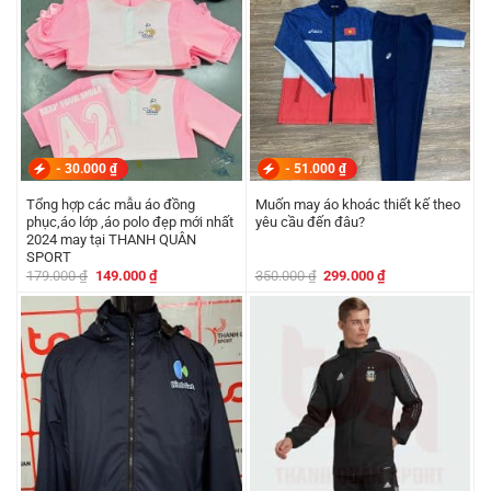
-
30.000
₫
-
51.000
₫
Tổng hợp các mẫu áo đồng
Muốn may áo khoác thiết kế theo
phục,áo lớp ,áo polo đẹp mới nhất
yêu cầu đến đâu?
2024 may tại THANH QUÂN
SPORT
Giá
Giá
Giá
Giá
179.000
₫
149.000
₫
350.000
₫
299.000
₫
gốc
hiện
gốc
hiện
là:
tại
là:
tại
179.000 ₫.
là:
350.000 ₫.
là:
149.000 ₫.
299.000 ₫.