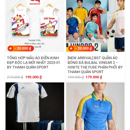
179.000 ₫.
199.000 ₫.
-
20.000
₫
-
20.000
₫
TỔNG HỢP MẪU ÁO ĐIỀN KINH
[NEW ARRIVAL] BST QUẦN ÁO
ĐẸP ĐỘC LẠ MỚI NHẤT 2023-01
BÓNG ĐÁ BULBAL VINGAR 2 –
BY THANH QUÂN SPORT
IGNITE THE FUSE PHÂN PHỐI BY
THANH QUÂN SPORT
Giá
Giá
Giá
Giá
219.000
₫
199.000
₫
199.000
₫
179.000
₫
gốc
hiện
gốc
hiện
là:
tại
là:
tại
219.000 ₫.
là:
199.000 ₫.
là:
199.000 ₫.
179.000 ₫.