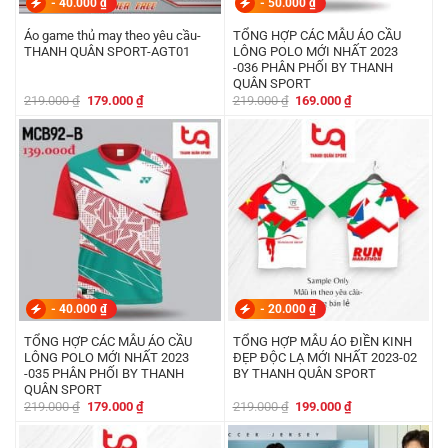
-
40.000
₫
-
50.000
₫
Áo game thủ may theo yêu cầu-
TỔNG HỢP CÁC MẪU ÁO CẦU
THANH QUÂN SPORT-AGT01
LÔNG POLO MỚI NHẤT 2023
-036 PHÂN PHỐI BY THANH
QUÂN SPORT
Giá
Giá
Giá
Giá
219.000
₫
179.000
₫
219.000
₫
169.000
₫
gốc
hiện
gốc
hiện
là:
tại
là:
tại
219.000 ₫.
là:
219.000 ₫.
là:
179.000 ₫.
169.000 ₫.
-
40.000
₫
-
20.000
₫
TỔNG HỢP CÁC MẪU ÁO CẦU
TỔNG HỢP MẪU ÁO ĐIỀN KINH
LÔNG POLO MỚI NHẤT 2023
ĐẸP ĐỘC LẠ MỚI NHẤT 2023-02
-035 PHÂN PHỐI BY THANH
BY THANH QUÂN SPORT
QUÂN SPORT
Giá
Giá
Giá
Giá
219.000
₫
179.000
₫
219.000
₫
199.000
₫
gốc
hiện
gốc
hiện
là:
tại
là:
tại
219.000 ₫.
là:
219.000 ₫.
là: