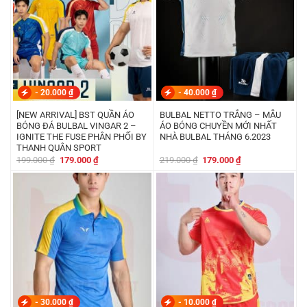
-
20.000
₫
-
40.000
₫
[NEW ARRIVAL] BST QUẦN ÁO
BULBAL NETTO TRẮNG – MẪU
BÓNG ĐÁ BULBAL VINGAR 2 –
ÁO BÓNG CHUYỀN MỚI NHẤT
IGNITE THE FUSE PHÂN PHỐI BY
NHÀ BULBAL THÁNG 6.2023
THANH QUÂN SPORT
Giá
Giá
Giá
Giá
199.000
₫
179.000
₫
219.000
₫
179.000
₫
gốc
hiện
gốc
hiện
là:
tại
là:
tại
199.000 ₫.
là:
219.000 ₫.
là:
179.000 ₫.
179.000 ₫.
-
30.000
₫
-
10.000
₫