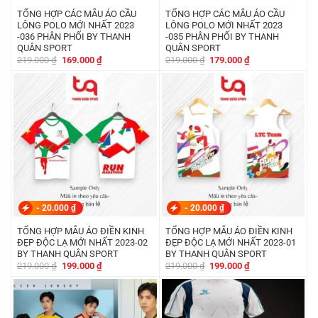
TỔNG HỢP CÁC MẪU ÁO CẦU
TỔNG HỢP CÁC MẪU ÁO CẦU
LÔNG POLO MỚI NHẤT 2023
LÔNG POLO MỚI NHẤT 2023
-036 PHÂN PHỐI BY THANH
-035 PHÂN PHỐI BY THANH
QUÂN SPORT
QUÂN SPORT
Giá
Giá
Giá
Giá
219.000
₫
169.000
₫
219.000
₫
179.000
₫
gốc
hiện
gốc
hiện
là:
tại
là:
tại
219.000 ₫.
là:
219.000 ₫.
là:
169.000 ₫.
179.000 ₫.
-
20.000
₫
-
20.000
₫
TỔNG HỢP MẪU ÁO ĐIỀN KINH
TỔNG HỢP MẪU ÁO ĐIỀN KINH
ĐẸP ĐỘC LẠ MỚI NHẤT 2023-02
ĐẸP ĐỘC LẠ MỚI NHẤT 2023-01
BY THANH QUÂN SPORT
BY THANH QUÂN SPORT
Giá
Giá
Giá
Giá
219.000
₫
199.000
₫
219.000
₫
199.000
₫
gốc
hiện
gốc
hiện
là:
tại
là:
tại
219.000 ₫.
là:
219.000 ₫.
là:
199.000 ₫.
199.000 ₫.