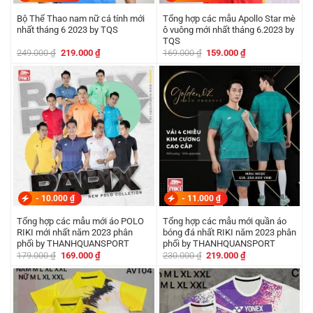
Bộ Thể Thao nam nữ cá tính mới
Tổng hợp các mẫu Apollo Star mè
nhất tháng 6 2023 by TQS
ô vuông mới nhất tháng 6.2023 by
TQS
Giá
Giá
Giá
Giá
249.000
₫
219.000
₫
169.000
₫
159.000
₫
gốc
hiện
gốc
hiện
là:
tại
là:
tại
249.000 ₫.
là:
169.000 ₫.
là:
219.000 ₫.
159.000 ₫.
-
10.000
₫
-
11.000
₫
Tổng hợp các mẫu mới áo POLO
Tổng hợp các mẫu mới quần áo
RIKI mới nhất năm 2023 phân
bóng đá nhất RIKI năm 2023 phân
phối by THANHQUANSPORT
phối by THANHQUANSPORT
Giá
Giá
Giá
Giá
179.000
₫
169.000
₫
230.000
₫
219.000
₫
gốc
hiện
gốc
hiện
là:
tại
là:
tại
179.000 ₫.
là:
230.000 ₫.
là:
169.000 ₫.
219.000 ₫.