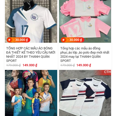
-
30.000
₫
-
30.000
₫
TỔNG HỢP CÁC MẪU ÁO BÓNG
Tổng hợp các mẫu áo đồng
ĐÁ THIẾT KẾ THEO YÊU CẦU MỚI
phục,áo lớp ,áo polo đẹp mới nhất
NHẤT 2024 BY THANH QUÂN
2024 may tại THANH QUÂN
SPORT
SPORT
Giá
Giá
Giá
Giá
179.000
₫
149.000
₫
179.000
₫
149.000
₫
gốc
hiện
gốc
hiện
là:
tại
là:
tại
179.000 ₫.
là:
179.000 ₫.
là:
149.000 ₫.
149.000 ₫.