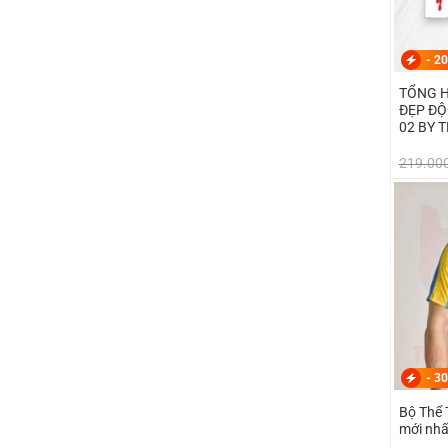
-
20
TỔNG H
ĐẸP ĐỘ
02 BY 
219.00
-
30
Bộ Thể 
mới nhấ