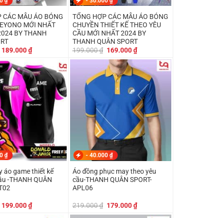
00
₫
-
30.000
₫
 CÁC MẪU ÁO BÓNG
TỔNG HỢP CÁC MẪU ÁO BÓNG
EYONO MỚI NHẤT
CHUYỀN THIẾT KẾ THEO YÊU
2024 BY THANH
CẦU MỚI NHẤT 2024 BY
ORT
THANH QUÂN SPORT
Giá
Giá
Giá
Giá
189.000
₫
199.000
₫
169.000
₫
gốc
hiện
gốc
hiện
là:
tại
là:
tại
219.000 ₫.
là:
199.000 ₫.
là:
189.000 ₫.
169.000 ₫.
00
₫
-
40.000
₫
 áo game thiết kế
Áo đồng phục may theo yêu
cầu -THANH QUÂN
cầu-THANH QUÂN SPORT-
T02
APL06
Giá
Giá
Giá
Giá
199.000
₫
219.000
₫
179.000
₫
gốc
hiện
gốc
hiện
là:
tại
là:
tại