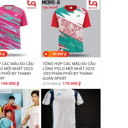
249.000 ₫.
là:
219.000 ₫.
là:
199.000 ₫.
179.000 ₫.
00
₫
-
40.000
₫
 CÁC MẪU ÁO CẦU
TỔNG HỢP CÁC MẪU ÁO CẦU
O MỚI NHẤT 2023
LÔNG POLO MỚI NHẤT 2023
N PHỐI BY THANH
-035 PHÂN PHỐI BY THANH
ORT
QUÂN SPORT
Giá
Giá
Giá
Giá
169.000
₫
219.000
₫
179.000
₫
gốc
hiện
gốc
hiện
là:
tại
là:
tại
219.000 ₫.
là:
219.000 ₫.
là:
169.000 ₫.
179.000 ₫.