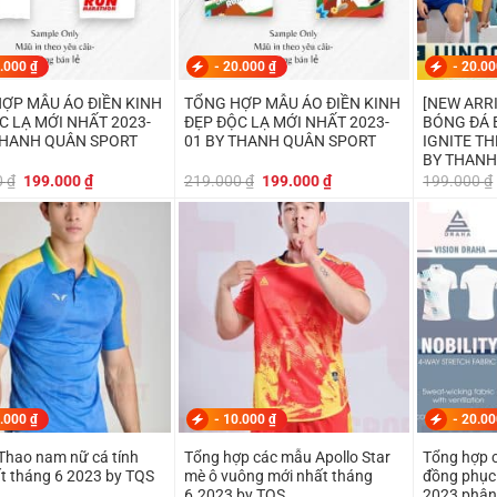
.000
₫
-
20.000
₫
-
20.0
ỢP MẪU ÁO ĐIỀN KINH
TỔNG HỢP MẪU ÁO ĐIỀN KINH
[NEW ARR
C LẠ MỚI NHẤT 2023-
ĐẸP ĐỘC LẠ MỚI NHẤT 2023-
BÓNG ĐÁ 
THANH QUÂN SPORT
01 BY THANH QUÂN SPORT
IGNITE T
BY THANH
Giá
Giá
Giá
Giá
0
₫
199.000
₫
219.000
₫
199.000
₫
199.000
₫
gốc
hiện
gốc
hiện
là:
tại
là:
tại
219.000 ₫.
là:
219.000 ₫.
là:
199.000 ₫.
199.000 ₫.
.000
₫
-
10.000
₫
-
20.0
Thao nam nữ cá tính
Tổng hợp các mẫu Apollo Star
Tổng hợp 
t tháng 6 2023 by TQS
mè ô vuông mới nhất tháng
đồng phục
6.2023 by TQS
2023 phân