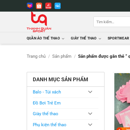
Bỏ
qua
nội
Tìm
dung
kiếm:
QUẦN ÁO THỂ THAO
GIÀY THỂ THAO
SPORTWEAR
Trang chủ
/
Sản phẩm
/
Sản phẩm được gắn thẻ “ 
DANH MỤC SẢN PHẨM
Balo - Túi xách
Đồ Bơi Trẻ Em
Giày thể thao
Phụ kiện thể thao