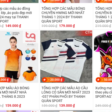
.000
₫
-
20.000
₫
-
30.0
p các mẫu áo đồng
TỔNG HỢP CÁC MẪU BÓNG
TỔNG HỢP
 lớp ,áo polo đẹp mới
CHUYỀN HWING MỚI NHẤT
CHUYỀN B
024 may tại THANH
THÁNG 1 2024 BY THANH
THÁNG 1 
SPORT
QUÂN SPORT
QUÂN SP
Giá
Giá
Giá
Giá
0
₫
149.000
₫
199.000
₫
179.000
₫
219.000
₫
gốc
hiện
gốc
hiện
là:
tại
là:
tại
179.000 ₫.
là:
199.000 ₫.
là:
149.000 ₫.
179.000 ₫.
.000
₫
-
20.000
₫
-
50.0
HỢP MẪU ÁO BÓNG
TỔNG HỢP CÁC MẪU ÁO CẦU
Xưởng may
 MỚI NHẤT NHÀ
LÔNG CÓ SẴN MỚI NHẤT 2023
theo yêu 
 THÁNG 8.2023
-037 PHÂN PHỐI BY THANH
SPORT-AG
QUÂN SPORT
Giá
Giá
Giá
Giá
0
₫
159.000
₫
159.000
₫
139.000
₫
249.000
₫
gốc
hiện
gốc
hiện
là:
tại
là:
tại