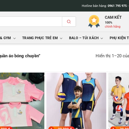
Hotline bán hàng:
0961 795 975
CAM KẾT
100%
chính hãng
 & GYM
TRANG PHỤC TRẺ EM
BALO – TÚI XÁCH
PHỤ KIỆN 
Hiển thị 1–20 củ
quần áo bóng chuyền”