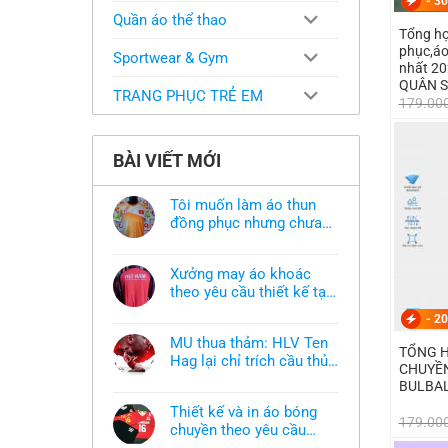
-
30
Quần áo thể thao
Tổng hợ
phục,áo
Sportwear & Gym
nhất 2
QUÂN 
TRANG PHỤC TRẺ EM
179.00
BÀI VIẾT MỚI
Tôi muốn làm áo thun
đồng phục nhưng chưa
có mẫu thì phải làm sao?
Không
có
bình
Xưởng may áo khoác
luận
ở
theo yêu cầu thiết kế tại
Tôi
TPHCM
Không
muốn
-
20
có
làm
bình
áo
MU thua thảm: HLV Ten
luận
thun
TỔNG 
ở
Hag lại chỉ trích cầu thủ,
đồng
CHUYỀN
Xưởng
phục
thừa nhận sự thật chua
Không
may
BULBAL
nhưng
có
áo
chát của bầy quỷ nhỏ
chưa
bình
khoác
có
Thiết kế và in áo bóng
luận
theo
179.00
mẫu
ở
chuyền theo yêu cầu
yêu
thì
MU
cầu
phải