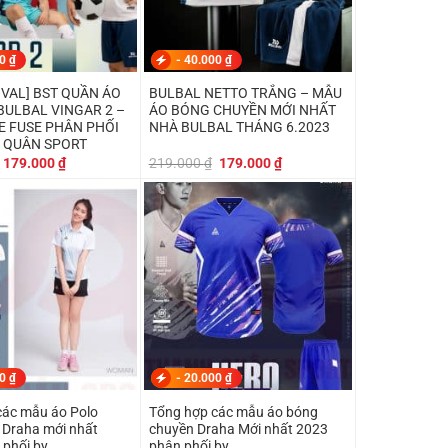
00
₫
-
40.000
₫
IVAL] BST QUẦN ÁO
BULBAL NETTO TRẮNG – MẪU
BULBAL VINGAR 2 –
ÁO BÓNG CHUYỀN MỚI NHẤT
HE FUSE PHÂN PHỐI
NHÀ BULBAL THÁNG 6.2023
 QUÂN SPORT
Giá
Giá
Giá
Giá
179.000
₫
219.000
₫
179.000
₫
gốc
hiện
gốc
hiện
là:
tại
là:
tại
199.000 ₫.
là:
219.000 ₫.
là:
179.000 ₫.
179.000 ₫.
00
₫
-
20.000
₫
các mẫu áo Polo
Tổng hợp các mẫu áo bóng
 Draha mới nhất
chuyền Draha Mới nhất 2023
 phối by
phân phối by