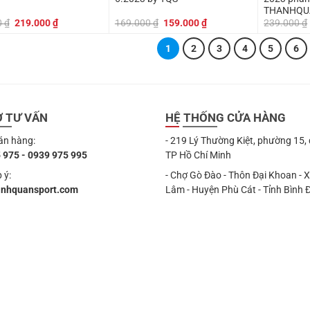
THANHQU
Giá
Giá
Giá
Giá
0
₫
219.000
₫
169.000
₫
159.000
₫
239.000
₫
gốc
hiện
gốc
hiện
là:
tại
là:
tại
1
2
3
4
5
6
249.000 ₫.
là:
169.000 ₫.
là:
219.000 ₫.
159.000 ₫.
Ợ TƯ VẤN
HỆ THỐNG CỬA HÀNG
án hàng:
- 219 Lý Thường Kiệt, phường 15,
 975 - 0939 975 995
TP Hồ Chí Minh
 ý:
- Chợ Gò Đào - Thôn Đại Khoan - 
anhquansport.com
Lâm - Huyện Phù Cát - Tỉnh Bình 