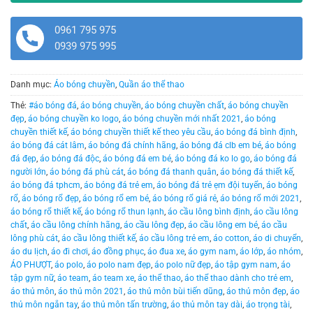
0961 795 975
0939 975 995
Danh mục:
Áo bóng chuyền
,
Quần áo thể thao
Thẻ:
#áo bóng đá
,
áo bóng chuyền
,
áo bóng chuyền chất
,
áo bóng chuyền
đẹp
,
áo bóng chuyền ko logo
,
áo bóng chuyền mới nhất 2021
,
áo bóng
chuyền thiết kế
,
áo bóng chuyền thiết kế theo yêu cầu
,
áo bóng đá bình định
,
áo bóng đá cát lâm
,
áo bóng đá chính hãng
,
áo bóng đá clb em bé
,
áo bóng
đá đẹp
,
áo bóng đá độc
,
áo bóng đá em bé
,
áo bóng đá ko lo go
,
áo bóng đá
người lớn
,
áo bóng đá phù cát
,
áo bóng đá thanh quân
,
áo bóng đá thiết kế
,
áo bóng đá tphcm
,
áo bóng đá trẻ em
,
áo bóng đá trẻ ẹm đội tuyển
,
áo bóng
rổ
,
áo bóng rổ đẹp
,
áo bóng rổ em bé
,
áo bóng rổ giá rẻ
,
áo bóng rổ mới 2021
,
áo bóng rổ thiết kế
,
áo bóng rổ thun lạnh
,
áo cầu lông bình định
,
áo cầu lông
chất
,
áo cầu lông chính hãng
,
áo cầu lông đẹp
,
áo cầu lông em bé
,
áo cầu
lông phù cát
,
áo cầu lông thiết kế
,
áo cầu lông trẻ em
,
áo cotton
,
áo di chuyển
,
áo du lịch
,
áo đi chơi
,
áo đồng phục
,
áo đua xe
,
áo gym nam
,
áo lớp
,
áo nhóm
,
ÁO PHƯỢT
,
áo polo
,
áo polo nam đẹp
,
áo polo nữ đẹp
,
áo tập gym nam
,
áo
tập gym nữ
,
áo team
,
áo team xe
,
áo thể thao
,
áo thể thao dành cho trẻ em
,
áo thủ môn
,
áo thủ môn 2021
,
áo thủ môn bùi tiến dũng
,
áo thủ môn đẹp
,
áo
thủ môn ngắn tay
,
áo thủ môn tấn trường
,
áo thủ môn tay dài
,
áo trọng tài
,