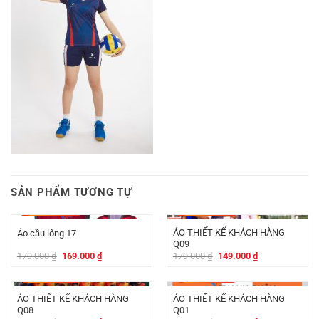
SẢN PHẨM TƯƠNG TỰ
-
10.000
₫
-
30.000
₫
ÁO THIẾT KẾ KHÁCH HÀNG
Áo cầu lông 17
Q09
Giá
Giá
Giá
Giá
179.000
₫
169.000
₫
179.000
₫
149.000
₫
gốc
hiện
gốc
hiện
là:
tại
là:
tại
-
30.000
₫
-
30.000
₫
179.000 ₫.
là:
179.000 ₫.
là:
169.000 ₫.
149.000 ₫.
ÁO THIẾT KẾ KHÁCH HÀNG
ÁO THIẾT KẾ KHÁCH HÀNG
Q08
Q01