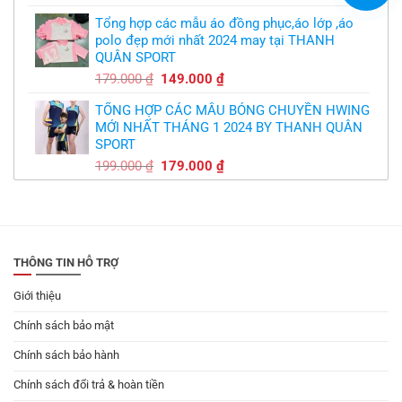
gốc
hiện
Tổng hợp các mẫu áo đồng phục,áo lớp ,áo
là:
tại
polo đẹp mới nhất 2024 may tại THANH
179.000 ₫.
là:
QUÂN SPORT
149.000 ₫.
Giá
Giá
179.000
₫
149.000
₫
gốc
hiện
TỔNG HỢP CÁC MẪU BÓNG CHUYỀN HWING
là:
tại
MỚI NHẤT THÁNG 1 2024 BY THANH QUÂN
179.000 ₫.
là:
SPORT
149.000 ₫.
Giá
Giá
199.000
₫
179.000
₫
gốc
hiện
là:
tại
199.000 ₫.
là:
179.000 ₫.
THÔNG TIN HỖ TRỢ
Giới thiệu
Chính sách bảo mật
Chính sách bảo hành
Chính sách đổi trả & hoàn tiền