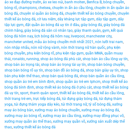
áo xe đạp đường trườn
,
áo xe leo núi
,
banh molten
,
Benfica B
,
bóng chuyền
,
bóng rổ
,
champions
,
chelsea
,
chuyên in ấn áo cầu lông
,
chuyên in ấn quần áo
bóng đá
,
chuyên sỉ quần áo bóng đá
,
chuyên thiết kế áo bóng chuyền
,
chuyên
thiết kế áo bóng đá
,
cờ lưu niệm
,
dây kháng lực tập gym
,
dây tập gym
,
dây
tập lực gym
,
đặt quần áo bóng đá uy tín ở đâu
,
giày bóng đá
,
giày bóng đá
chính hãng
,
giày bóng đá sân cỏ nhân tạo
,
giày thanh quân
,
gym
,
kết quả
bóng đá hôm nay
,
lịch bóng đá hôm nay
,
liverpool
,
manchester city
,
mancheter united
,
mẫu áo bóng chuyền mới nhất 2021
,
nón lưỡi trai nam
,
nón nhập nhẩu
,
nón nữ rộng vành
,
nón thời trang nữ hàn quốc
,
phụ kiện
bóng chuyền
,
phụ kiện bóng rổ
,
phụ kiện tập gym
,
quần MMA
,
quần muay
thái
,
ronaldo
,
running
,
shop áo bóng đá phù cát
,
shop bán áo cầu lông uy tín
,
shop bán áo trọng tài
,
shop bán áo trọng tài uy tín
,
shop bán bóng chuyền
,
shop bán bóng rổ uy tín
,
shop bán đồ áo bóng đá
,
shop bán giày uy tín
,
shop
bán phụ kiện thể thao
,
shop bán quả bóng đá
,
shop bán quần áo cầu lông
,
shop quần áo trẻ em bình định
,
shop quần áo trẻ em tphcm
,
shop thiết kế áo
bóng đá bình định
,
shop thiết kê áo bóng đá ở phù cát
,
shop thiết kế áo bóng
đá uy tín
,
sport
,
thanh quân sport
,
thiết kế áo bóng đá
,
thiết kế áo cầu lông
,
thời trang trẻ em
,
trực tiếp bóng đá
,
túi đựng giày bóng đá
,
túi đựng thảm
yoga
,
túi đựng thảm yoga dây kéo
,
túi thời trang nữ
,
tỷ số bóng đá
,
xưởng
may áo bóng bàn
,
xưởng may áo bóng chuyền
,
xưởng may áo bóng đá
,
xưởng may áo bóng rổ
,
xưởng may áo cầu lông
,
xưởng may đồng phục võ
,
xưởng may quần áo thể thao
,
xưởng may quần võ
,
xưởng sản xuất dép thể
thao
,
xưởng thiết kế áo bóng đá