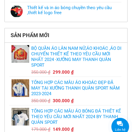
nhưng
có
áo
chưa
bình
khoác
Thiết kế và in áo bóng chuyền theo yêu cầu
có
luận
theo
mẫu
,thiết kế logo free
ở
yêu
thì
MU
cầu
Không
phải
thua
thiết
có
làm
thảm:
kế
bình
sao?
HLV
tại
luận
Ten
TPHCM
ở
Hag
SẢN PHẨM MỚI
Thiết
lại
kế
chỉ
và
trích
in
BỘ QUẦN ÁO LÂN NAM NỮ,ÁO KHOÁC ,ÁO DI
cầu
áo
thủ,
CHUYỂN THIẾT KẾ THEO YÊU CẦU MỚI
bóng
thừa
chuyền
nhận
NHẤT 2024 -XƯỞNG MAY THANH QUÂN
theo
sự
yêu
SPORT
thật
cầu
chua
,thiết
Giá
Giá
350.000
₫
299.000
₫
chát
kế
của
gốc
hiện
logo
bầy
free
TỔNG HỢP CÁC MẪU ÁO KHOÁC ĐẸP ĐÃ
là:
tại
quỷ
nhỏ
MAY TẠI XƯỞNG THANH QUÂN SPORT NĂM
350.000 ₫.
là:
2023-2024
299.000 ₫.
Giá
Giá
350.000
₫
300.000
₫
gốc
hiện
TỔNG HỢP CÁC MẪU ÁO BÓNG ĐÁ THIẾT KẾ
là:
tại
THEO YÊU CẦU MỚI NHẤT 2024 BY THANH
350.000 ₫.
là:
QUÂN SPORT
300.000 ₫.
Giá
Giá
179.000
₫
149.000
₫
Liên hệ