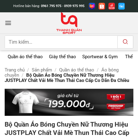
Bỏ
Hotline bán hàng:
0961 795 975
-
0939 975 995
qua
nội
dung
Tìm
kiếm:
Quần áo thể thao
Giày thể thao
Sportwear & Gym
Thể t
Trang chủ
/
Sản phẩm
/
Quần áo thể thao
/
Áo bóng
chuyền
/
Bộ Quần Áo Bóng Chuyền Nữ Thương Hiệu
JUSTPLAY Chất Vải Mè Thun Thái Cao Cấp Co Dãn Đa Chiều
Bộ Quần Áo Bóng Chuyền Nữ Thương Hiệu
JUSTPLAY Chất Vải Mè Thun Thái Cao Cấp