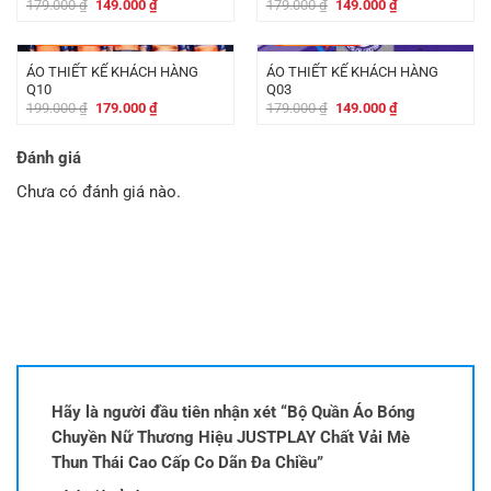
Giá
Giá
Giá
Giá
179.000
₫
149.000
₫
179.000
₫
149.000
₫
gốc
hiện
gốc
hiện
là:
tại
là:
tại
-
20.000
₫
-
30.000
₫
179.000 ₫.
là:
179.000 ₫.
là:
149.000 ₫.
149.000 ₫.
ÁO THIẾT KẾ KHÁCH HÀNG
ÁO THIẾT KẾ KHÁCH HÀNG
Q10
Q03
Giá
Giá
Giá
Giá
199.000
₫
179.000
₫
179.000
₫
149.000
₫
gốc
hiện
gốc
hiện
là:
tại
là:
tại
199.000 ₫.
là:
179.000 ₫.
là:
Đánh giá
179.000 ₫.
149.000 ₫.
Chưa có đánh giá nào.
Hãy là người đầu tiên nhận xét “Bộ Quần Áo Bóng
Chuyền Nữ Thương Hiệu JUSTPLAY Chất Vải Mè
Thun Thái Cao Cấp Co Dãn Đa Chiều”