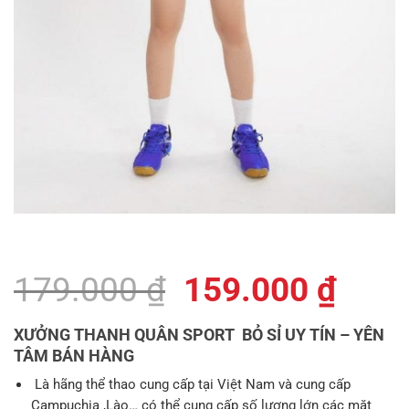
Giá
Giá
179.000
₫
159.000
₫
gốc
hiện
XƯỞNG THANH QUÂN SPORT BỎ SỈ UY TÍN – YÊN
là:
tại
TÂM BÁN HÀNG
179.000 ₫.
là:
Là hãng thể thao cung cấp tại Việt Nam và cung cấp
Campuchia ,Lào… có thể cung cấp số lượng lớn các mặt