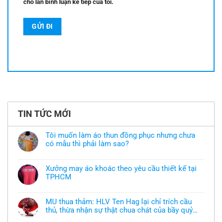
cho lần bình luận kế tiếp của tôi.
TIN TỨC MỚI
Tôi muốn làm áo thun đồng phục nhưng chưa
có mẫu thì phải làm sao?
Không
có
bình
Xưởng may áo khoác theo yêu cầu thiết kế tại
luận
TPHCM
ở
Tôi
Không
muốn
có
làm
bình
áo
MU thua thảm: HLV Ten Hag lại chỉ trích cầu
luận
thun
thủ, thừa nhận sự thật chua chát của bầy quỷ
ở
đồng
Xưởng
nhỏ
phục
Không
may