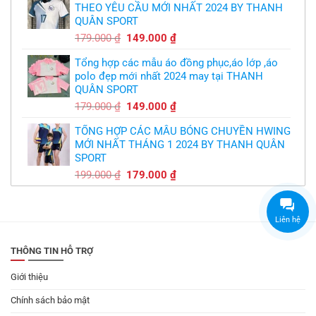
THEO YÊU CẦU MỚI NHẤT 2024 BY THANH
350.000 ₫.
là:
QUÂN SPORT
300.000 ₫.
Giá
Giá
179.000
₫
149.000
₫
gốc
hiện
Tổng hợp các mẫu áo đồng phục,áo lớp ,áo
là:
tại
polo đẹp mới nhất 2024 may tại THANH
179.000 ₫.
là:
QUÂN SPORT
149.000 ₫.
Giá
Giá
179.000
₫
149.000
₫
gốc
hiện
TỔNG HỢP CÁC MẪU BÓNG CHUYỀN HWING
là:
tại
MỚI NHẤT THÁNG 1 2024 BY THANH QUÂN
179.000 ₫.
là:
SPORT
149.000 ₫.
Giá
Giá
199.000
₫
179.000
₫
gốc
hiện
là:
tại
199.000 ₫.
là:
Liên hệ
179.000 ₫.
THÔNG TIN HỖ TRỢ
Giới thiệu
Chính sách bảo mật