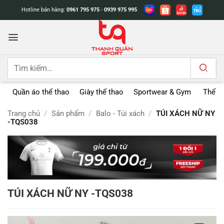
Bỏ
Hotline bán hàng:
0961 795 975
-
0939 975 995
qua
nội
dung
Tìm
kiếm:
Quần áo thể thao
Giày thể thao
Sportwear & Gym
Thể t
Trang chủ
/
Sản phẩm
/
Balo - Túi xách
/
TÚI XÁCH NỮ NY
-TQS038
TÚI XÁCH NỮ NY -TQS038