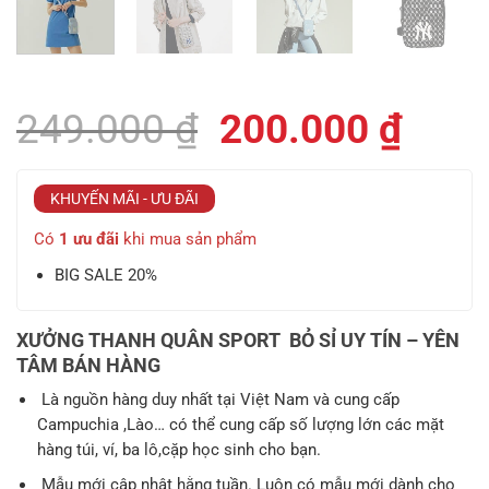
Giá
Giá
249.000
₫
200.000
₫
gốc
hiện
là:
tại
KHUYẾN MÃI - ƯU ĐÃI
249.000 ₫.
là:
Có
1 ưu đãi
khi mua sản phẩm
200.
BIG SALE 20%
XƯỞNG THANH QUÂN SPORT BỎ SỈ UY TÍN – YÊN
TÂM BÁN HÀNG
Là nguồn hàng duy nhất tại Việt Nam và cung cấp
Campuchia ,Lào… có thể cung cấp số lượng lớn các mặt
hàng túi, ví, ba lô,cặp học sinh cho bạn.
Mẫu mới cập nhật hằng tuần. Luôn có mẫu mới dành cho