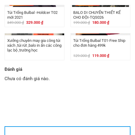
là:
tại
là:
tại
-
20.000
₫
-
19.000
₫
79.000 ₫.
là:
249.000 ₫.
là:
56.000 ₫.
200.000 ₫.
Túi Trống Bulbal -Holdcer T02
BALO DI CHUYỂN THIẾT KẾ
mới 2021
CHO ĐỘI-TQS026
Giá
Giá
Giá
Giá
349.000
₫
329.000
₫
199.000
₫
180.000
₫
gốc
hiện
gốc
hiện
là:
tại
là:
tại
-
10.000
₫
349.000 ₫.
là:
199.000 ₫.
là:
329.000 ₫.
180.000 ₫.
Xưởng chuyên may gia công túi
Túi Trống Bulbal T01-Free Ship
xách ,túi rút ,balo in ấn các công
cho đơn hàng 499k
lạc bộ ,trường học
Giá
Giá
129.000
₫
119.000
₫
gốc
hiện
là:
tại
129.000 ₫.
là:
Đánh giá
119.000 ₫.
Chưa có đánh giá nào.