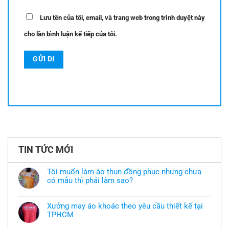
Lưu tên của tôi, email, và trang web trong trình duyệt này
cho lần bình luận kế tiếp của tôi.
TIN TỨC MỚI
Tôi muốn làm áo thun đồng phục nhưng chưa
có mẫu thì phải làm sao?
Không
có
bình
Xưởng may áo khoác theo yêu cầu thiết kế tại
luận
TPHCM
ở
Tôi
Không
muốn