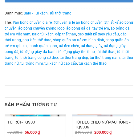
Danh mục:
Balo - Túi xách
,
Túi thời trang
Thẻ:
#áo bóng chuyền giá rẻ
,
#chuyên sỉ lẻ áo bóng chuyền
,
#thiết kế áo bóng
chuyền
,
áo bóng chuyền không logo
,
áo bóng đá dài tay trẻ em
,
áo bóng đá
trẻ em việt nam
,
balo túi xách
,
dép thể thao
,
dép thiết kế theo yêu cầu
,
dép
thời trang
,
phụ kiện thể thao
,
shop quần áo trẻ em bình định
,
shop quần áo
trẻ em tphcm
,
thanh quân sport
,
túi đeo chéo
,
túi đựng giày
,
túi đựng giày
bóng đá
,
túi đựng giày đá banh
,
túi đựng giày thể thao
,
túi thể thao
,
túi thời
trang
,
túi thời trang công sở đẹp
,
túi thời trang đẹp
,
túi thời trang nam
,
túi thời
trang nữ
,
túi trống mini
,
túi xách nữ cao cấp
,
túi xách thể thao
SẢN PHẨM TƯƠNG TỰ
-
23.000
₫
-
49.000
₫
TÚI ĐEO CHÉO NỮ MÀU HỒNG -
TÚI RÚT-TQS031
TQS036
Giá
Giá
Giá
Giá
79.000
₫
56.000
₫
249.000
₫
200.000
₫
gốc
hiện
gốc
hiện