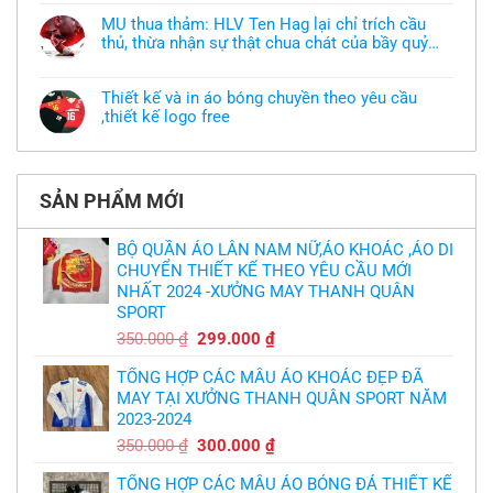
có
làm
bình
áo
MU thua thảm: HLV Ten Hag lại chỉ trích cầu
luận
thun
thủ, thừa nhận sự thật chua chát của bầy quỷ
ở
đồng
Xưởng
nhỏ
phục
Không
may
nhưng
có
áo
chưa
bình
khoác
Thiết kế và in áo bóng chuyền theo yêu cầu
có
luận
theo
mẫu
,thiết kế logo free
ở
yêu
thì
MU
cầu
Không
phải
thua
thiết
có
làm
thảm:
kế
bình
sao?
HLV
tại
luận
Ten
TPHCM
ở
Hag
SẢN PHẨM MỚI
Thiết
lại
kế
chỉ
và
trích
in
BỘ QUẦN ÁO LÂN NAM NỮ,ÁO KHOÁC ,ÁO DI
cầu
áo
thủ,
CHUYỂN THIẾT KẾ THEO YÊU CẦU MỚI
bóng
thừa
chuyền
nhận
NHẤT 2024 -XƯỞNG MAY THANH QUÂN
theo
sự
yêu
SPORT
thật
cầu
chua
,thiết
Giá
Giá
350.000
₫
299.000
₫
chát
kế
của
gốc
hiện
logo
bầy
free
TỔNG HỢP CÁC MẪU ÁO KHOÁC ĐẸP ĐÃ
là:
tại
quỷ
nhỏ
MAY TẠI XƯỞNG THANH QUÂN SPORT NĂM
350.000 ₫.
là:
2023-2024
299.000 ₫.
Giá
Giá
350.000
₫
300.000
₫
gốc
hiện
TỔNG HỢP CÁC MẪU ÁO BÓNG ĐÁ THIẾT KẾ
là:
tại