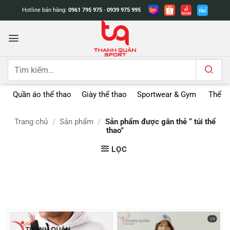
Bỏ
Hotline bán hàng:
0961 795 975
-
0939 975 995
qua
nội
dung
Tìm
kiếm:
Quần áo thể thao
Giày thể thao
Sportwear & Gym
Thể t
Trang chủ
/
Sản phẩm
/
Sản phẩm được gắn thẻ “ túi thể
thao”
LỌC