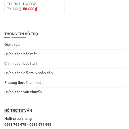
TÚI RÚT -TQS032
Giá
Giá
79.000
₫
56.000
₫
gốc
hiện
là:
tại
79.000 ₫.
là:
56.000 ₫.
THÔNG TIN HỖ TRỢ
Giới thiệu
Chính sách bảo mật
Chính sách bảo hành
Chính sách đổi trả & hoàn tiền
Phương thức thanh toán
Chính sách vận chuyển
HỖ TRỢ TƯ VẤN
Hotline bán hàng:
0961 795 975 - 0939 975 995