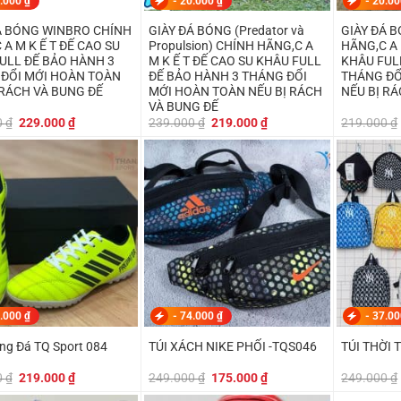
.000
₫
-
20.000
₫
-
20.0
Á BÓNG WINBRO CHÍNH
GIÀY ĐÁ BÓNG (Predator và
GIÀY ĐÁ 
A M K Ế T ĐẾ CAO SU
Propulsion) CHÍNH HÃNG,C A
HÃNG,C A 
ULL ĐẾ BẢO HÀNH 3
M K Ế T ĐẾ CAO SU KHÂU FULL
KHÂU FUL
ĐỔI MỚI HOÀN TOÀN
ĐẾ BẢO HÀNH 3 THÁNG ĐỔI
THÁNG ĐỔ
 RÁCH VÀ BUNG ĐẾ
MỚI HOÀN TOÀN NẾU BỊ RÁCH
NẾU BỊ R
VÀ BUNG ĐẾ
Giá
Giá
Giá
Giá
0
₫
229.000
₫
239.000
₫
219.000
₫
219.000
₫
gốc
hiện
gốc
hiện
là:
tại
là:
tại
249.000 ₫.
là:
239.000 ₫.
là:
229.000 ₫.
219.000 ₫.
.000
₫
-
74.000
₫
-
37.0
ng Đá TQ Sport 084
TÚI XÁCH NIKE PHỐI -TQS046
TÚI THỜI
Giá
Giá
Giá
Giá
0
₫
219.000
₫
249.000
₫
175.000
₫
249.000
₫
gốc
hiện
gốc
hiện
là:
tại
là:
tại