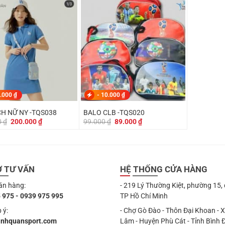
249.000 ₫.
là:
249.000 ₫.
là:
219.000 ₫.
175.000 ₫.
.000
₫
-
10.000
₫
CH NỮ NY -TQS038
BALO CLB -TQS020
Giá
Giá
Giá
Giá
0
₫
200.000
₫
99.000
₫
89.000
₫
gốc
hiện
gốc
hiện
là:
tại
là:
tại
249.000 ₫.
là:
99.000 ₫.
là:
200.000 ₫.
89.000 ₫.
Ợ TƯ VẤN
HỆ THỐNG CỬA HÀNG
án hàng:
- 219 Lý Thường Kiệt, phường 15,
 975 - 0939 975 995
TP Hồ Chí Minh
 ý:
- Chợ Gò Đào - Thôn Đại Khoan - 
anhquansport.com
Lâm - Huyện Phù Cát - Tỉnh Bình 