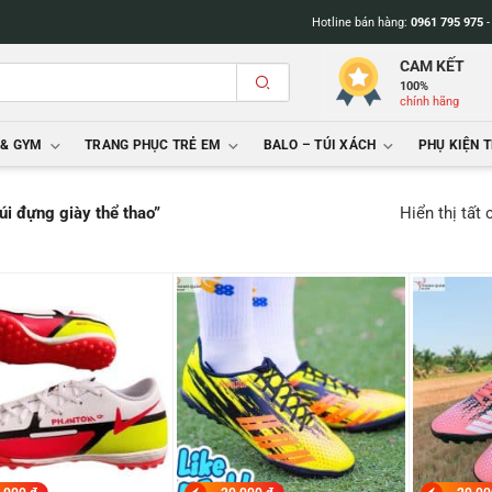
Hotline bán hàng:
0961 795 975
CAM KẾT
100%
chính hãng
 & GYM
TRANG PHỤC TRẺ EM
BALO – TÚI XÁCH
PHỤ KIỆN 
Hiển thị tất
úi đựng giày thể thao”