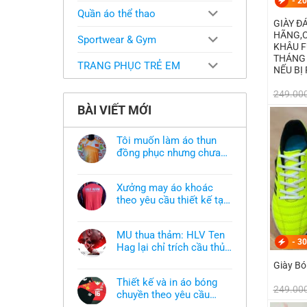
-
20
Quần áo thể thao
GIÀY Đ
HÃNG,C 
Sportwear & Gym
KHÂU F
THÁNG 
TRANG PHỤC TRẺ EM
NẾU BỊ
249.00
BÀI VIẾT MỚI
Tôi muốn làm áo thun
đồng phục nhưng chưa
có mẫu thì phải làm sao?
Không
có
bình
Xưởng may áo khoác
luận
ở
theo yêu cầu thiết kế tại
Tôi
TPHCM
Không
muốn
có
làm
bình
áo
MU thua thảm: HLV Ten
luận
thun
-
30
ở
Hag lại chỉ trích cầu thủ,
đồng
Xưởng
phục
thừa nhận sự thật chua
Không
may
nhưng
Giày Bó
có
áo
chát của bầy quỷ nhỏ
chưa
bình
khoác
có
Thiết kế và in áo bóng
luận
theo
249.00
mẫu
ở
chuyền theo yêu cầu
yêu
thì
MU
cầu
phải