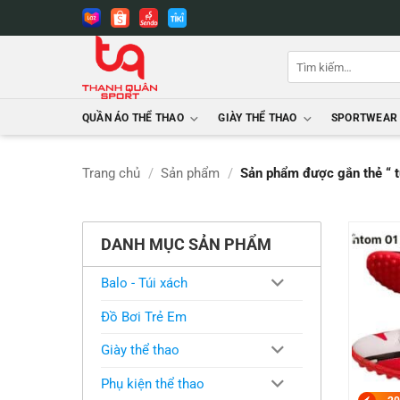
Bỏ
qua
nội
Tìm
dung
kiếm:
QUẦN ÁO THỂ THAO
GIÀY THỂ THAO
SPORTWEAR
Trang chủ
/
Sản phẩm
/
Sản phẩm được gắn thẻ “ t
DANH MỤC SẢN PHẨM
Balo - Túi xách
Đồ Bơi Trẻ Em
Giày thể thao
Phụ kiện thể thao