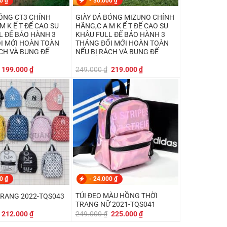
00
₫
-
30.000
₫
BÓNG CT3 CHÍNH
GIÀY ĐÁ BÓNG MIZUNO CHÍNH
M K Ế T ĐẾ CAO SU
HÃNG,C A M K Ế T ĐẾ CAO SU
L ĐẾ BẢO HÀNH 3
KHÂU FULL ĐẾ BẢO HÀNH 3
I MỚI HOÀN TOÀN
THÁNG ĐỔI MỚI HOÀN TOÀN
ÁCH VÀ BUNG ĐẾ
NẾU BỊ RÁCH VÀ BUNG ĐẾ
Giá
Giá
Giá
Giá
199.000
₫
249.000
₫
219.000
₫
gốc
hiện
gốc
hiện
là:
tại
là:
tại
219.000 ₫.
là:
249.000 ₫.
là:
199.000 ₫.
219.000 ₫.
00
₫
-
24.000
₫
TÚI ĐEO MÀU HỒNG THỜI
 TRANG 2022-TQS043
TRANG NỮ 2021-TQS041
Giá
Giá
Giá
Giá
212.000
₫
249.000
₫
225.000
₫
gốc
hiện
gốc
hiện
là:
tại
là:
tại