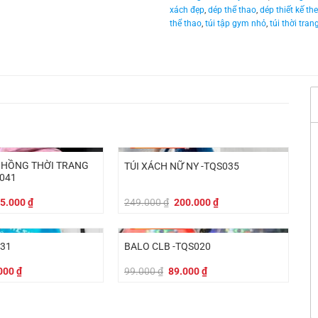
xách đẹp
,
dép thể thao
,
dép thiết kế th
thể thao
,
túi tập gym nhỏ
,
túi thời tra
-
49.000
₫
 HỒNG THỜI TRANG
TÚI XÁCH NỮ NY -TQS035
041
á
Giá
Giá
Giá
5.000
₫
249.000
₫
200.000
₫
c
hiện
gốc
hiện
tại
là:
tại
-
10.000
₫
9.000 ₫.
là:
249.000 ₫.
là:
225.000 ₫.
200.000 ₫.
031
BALO CLB -TQS020
Giá
Giá
Giá
000
₫
99.000
₫
89.000
₫
hiện
gốc
hiện
tại
là:
tại
000 ₫.
là:
99.000 ₫.
là:
56.000 ₫.
89.000 ₫.