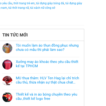
eo yêu cầu
,
thời trang trẻ em
,
túi đựng giày bóng đá
,
túi đựng giày
ng nam
,
túi thời trang nữ
,
túi xách nữ công sở
TIN TỨC MỚI
Tôi muốn làm áo thun đồng phục nhưng
chưa có mẫu thì phải làm sao?
Không
có
bình
Xưởng may áo khoác theo yêu cầu thiết
luận
ở
kế tại TPHCM
Tôi
Không
muốn
có
làm
bình
áo
MU thua thảm: HLV Ten Hag lại chỉ trích
luận
thun
ở
cầu thủ, thừa nhận sự thật chua chát
đồng
Xưởng
phục
của bầy quỷ nhỏ
Không
may
nhưng
có
áo
chưa
bình
khoác
có
Thiết kế và in áo bóng chuyền theo yêu
luận
theo
mẫu
ở
cầu ,thiết kế logo free
yêu
thì
MU
cầu
phải
Không
thua
thiết
làm