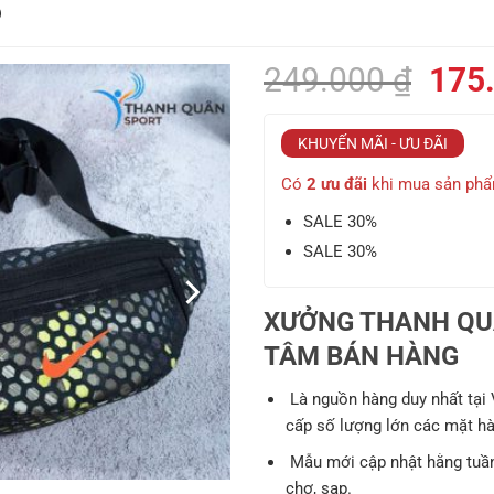
6
Giá
249.000
₫
175
gốc
là:
KHUYẾN MÃI - ƯU ĐÃI
249.
Có
2 ưu đãi
khi mua sản ph
SALE 30%
SALE 30%
XƯỞNG THANH QUÂ
TÂM BÁN HÀNG
Là nguồn hàng duy nhất tại
cấp số lượng lớn các mặt hàn
Mẫu mới cập nhật hằng tuần
chợ, sạp.