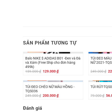
SẢN PHẨM TƯƠNG TỰ
-
30.000
₫
-
24.000
₫
Balo NIKE $ ADIDAS B01 -Đen và Đà
TÚI ĐEO MÀU
và Xám (Free Ship cho đơn hàng
NỮ 2021-TQS
499k)
Giá
Giá
Gi
159.000
₫
129.000
₫
249.000
₫
22
gốc
hiện
gố
là:
tại
là:
-
49.000
₫
-
23.000
₫
159.000 ₫.
là:
24
129.000 ₫.
TÚI ĐEO CHÉO NỮ MÀU HỒNG -
TÚI RÚT-TQS
TQS036
Giá
Giá
Giá
249.000
₫
200.000
₫
79.000
₫
56.
gốc
hiện
gốc
là:
tại
là:
249.000 ₫.
là:
79.
Đánh giá
200.000 ₫.