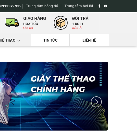
Trung tâm bóng đá
Trung tâm bơi lội
-
0939 975 995
GIAO HÀNG
ĐỔI TRẢ
HỎA TỐC
1 ĐỔI 1
tận nơi
nếu lỗi
THỂ THAO
TIN TỨC
LIÊN HỆ