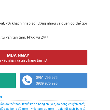
oạt, với khách nhập số lượng nhiều và quen có thể gối
, tư vấn tận tâm. Phục vụ 24/7
MUA NGAY
n xác nhận và giao hàng tận nơi
0961 795 975
0939 975 995
ng
uần áo thể thao
,
#thiết kế áo bóng chuyền
,
áo bóng chuyền chất
,
 độc
,
áo bóng đá trẻ em việt nam
,
áo trẻ em
,
balo túi xách
,
balo túi