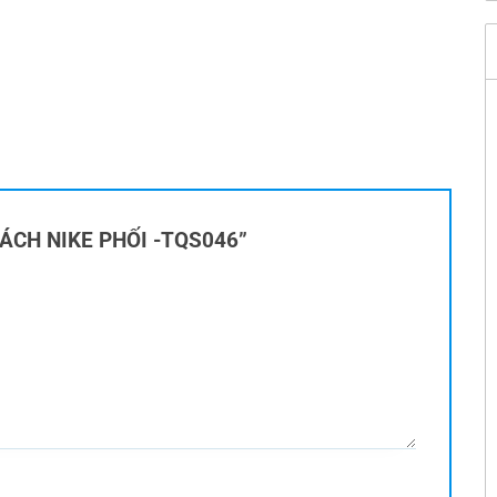
I XÁCH NIKE PHỐI -TQS046”