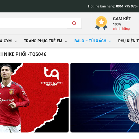
Hotline bán hàng:
0961 795 975
CAM KẾT
100%
chính hãng
 & GYM
TRANG PHỤC TRẺ EM
BALO – TÚI XÁCH
PHỤ KIỆN 
H NIKE PHỐI -TQS046