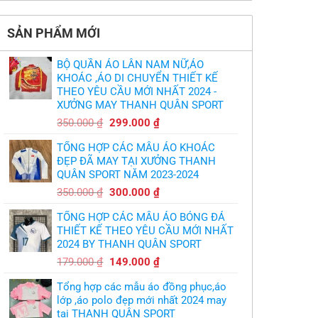
có
thảm:
kế
sao?
bình
HLV
tại
luận
Ten
TPHCM
ở
Hag
SẢN PHẨM MỚI
Thiết
lại
kế
chỉ
và
trích
in
cầu
BỘ QUẦN ÁO LÂN NAM NỮ,ÁO
áo
thủ,
bóng
KHOÁC ,ÁO DI CHUYỂN THIẾT KẾ
thừa
chuyền
nhận
THEO YÊU CẦU MỚI NHẤT 2024 -
theo
sự
yêu
XƯỞNG MAY THANH QUÂN SPORT
thật
cầu
chua
,thiết
Giá
Giá
chát
350.000
₫
299.000
₫
kế
của
gốc
hiện
logo
bầy
free
TỔNG HỢP CÁC MẪU ÁO KHOÁC
quỷ
là:
tại
nhỏ
ĐẸP ĐÃ MAY TẠI XƯỞNG THANH
350.000 ₫.
là:
QUÂN SPORT NĂM 2023-2024
299.000 ₫.
Giá
Giá
350.000
₫
300.000
₫
gốc
hiện
TỔNG HỢP CÁC MẪU ÁO BÓNG ĐÁ
là:
tại
THIẾT KẾ THEO YÊU CẦU MỚI NHẤT
350.000 ₫.
là:
2024 BY THANH QUÂN SPORT
300.000 ₫.
Giá
Giá
179.000
₫
149.000
₫
gốc
hiện
Tổng hợp các mẫu áo đồng phục,áo
là:
tại
lớp ,áo polo đẹp mới nhất 2024 may
179.000 ₫.
là:
tại THANH QUÂN SPORT
149.000 ₫.