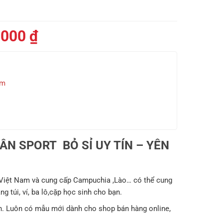
Giá
.000
₫
hiện
tại
000 ₫.
là:
ẩm
175.000 ₫.
N SPORT BỎ SỈ UY TÍN – YÊN
 Việt Nam và cung cấp Campuchia ,Lào… có thể cung
g túi, ví, ba lô,cặp học sinh cho bạn.
. Luôn có mẫu mới dành cho shop bán hàng online,