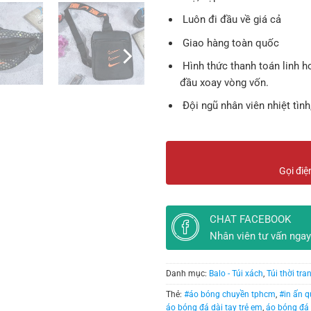
Luôn đi đầu về giá cả
Giao hàng toàn quốc
Hình thức thanh toán linh h
đầu xoay vòng vốn.
Đội ngũ nhân viên nhiệt tình
Gọi điệ
CHAT FACEBOOK
Nhân viên tư vấn ngay
Danh mục:
Balo - Túi xách
,
Túi thời tra
Thẻ:
#áo bóng chuyền tphcm
,
#in ấn q
áo bóng đá dài tay trẻ em
,
áo bóng đá