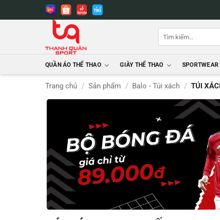
Bỏ
qua
nội
Tìm
dung
kiếm:
QUẦN ÁO THỂ THAO
GIÀY THỂ THAO
SPORTWEAR
Trang chủ
/
Sản phẩm
/
Balo - Túi xách
/
TÚI XÁC