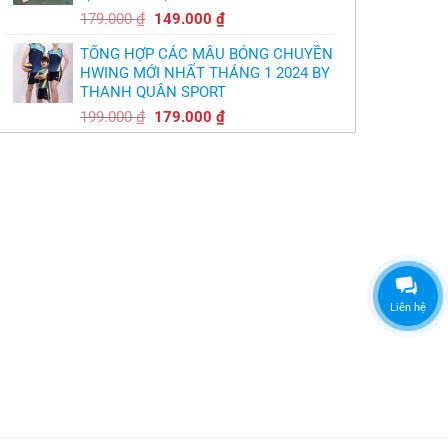
Giá
Giá
179.000
₫
149.000
₫
gốc
hiện
TỔNG HỢP CÁC MẪU BÓNG CHUYỀN
là:
tại
HWING MỚI NHẤT THÁNG 1 2024 BY
179.000 ₫.
là:
THANH QUÂN SPORT
149.000 ₫.
Giá
Giá
199.000
₫
179.000
₫
gốc
hiện
là:
tại
199.000 ₫.
là:
179.000 ₫.
Liên hệ