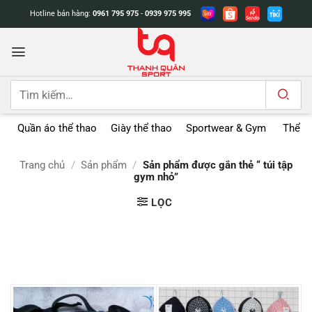
Bỏ
Hotline bán hàng:
0961 795 975
-
0939 975 995
qua
nội
dung
Tìm
kiếm:
Quần áo thể thao
Giày thể thao
Sportwear & Gym
Thể t
Trang chủ
/
Sản phẩm
/
Sản phẩm được gắn thẻ “ túi tập
gym nhỏ”
LỌC