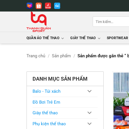
Bỏ
qua
nội
Tìm
dung
kiếm:
QUẦN ÁO THỂ THAO
GIÀY THỂ THAO
SPORTWEAR
Trang chủ
/
Sản phẩm
/
Sản phẩm được gắn thẻ “ b
DANH MỤC SẢN PHẨM
Balo - Túi xách
Đồ Bơi Trẻ Em
Giày thể thao
Phụ kiện thể thao