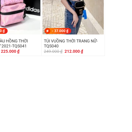
00
₫
-
37.000
₫
MÀU HỒNG THỜI
TÚI VUỒNG THỜI TRANG NỮ-
 2021-TQS041
TQS040
Giá
Giá
Giá
Giá
225.000
₫
249.000
₫
212.000
₫
gốc
hiện
gốc
hiện
là:
tại
là:
tại
249.000 ₫.
là:
249.000 ₫.
là:
225.000 ₫.
212.000 ₫.