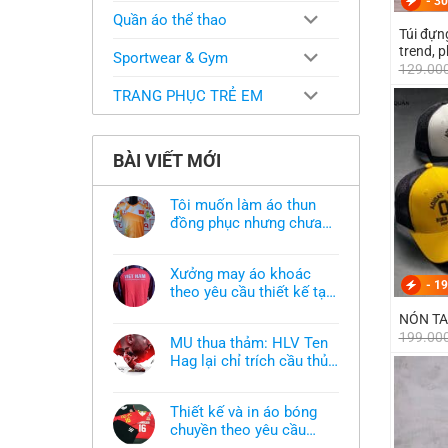
-
30
Quần áo thể thao
Túi đựn
trend, p
Sportwear & Gym
129.00
TRANG PHỤC TRẺ EM
BÀI VIẾT MỚI
Tôi muốn làm áo thun
đồng phục nhưng chưa
có mẫu thì phải làm sao?
Không
có
bình
Xưởng may áo khoác
luận
-
19
ở
theo yêu cầu thiết kế tại
Tôi
TPHCM
Không
muốn
NÓN TA
có
làm
bình
199.00
áo
MU thua thảm: HLV Ten
luận
thun
ở
Hag lại chỉ trích cầu thủ,
đồng
Xưởng
phục
thừa nhận sự thật chua
Không
may
nhưng
có
áo
chát của bầy quỷ nhỏ
chưa
bình
khoác
có
Thiết kế và in áo bóng
luận
theo
mẫu
ở
chuyền theo yêu cầu
yêu
thì
MU
cầu
phải