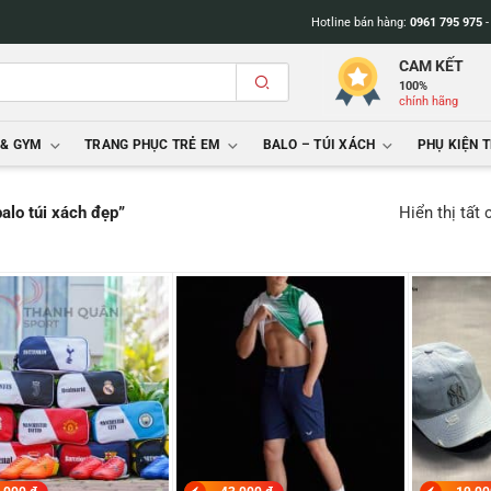
Hotline bán hàng:
0961 795 975
CAM KẾT
100%
chính hãng
 & GYM
TRANG PHỤC TRẺ EM
BALO – TÚI XÁCH
PHỤ KIỆN 
Hiển thị tất
alo túi xách đẹp”