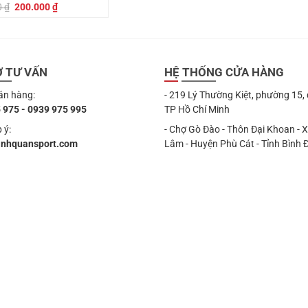
Giá
Giá
0
₫
200.000
₫
gốc
hiện
là:
tại
249.000 ₫.
là:
200.000 ₫.
Ợ TƯ VẤN
HỆ THỐNG CỬA HÀNG
án hàng:
- 219 Lý Thường Kiệt, phường 15,
 975 - 0939 975 995
TP Hồ Chí Minh
 ý:
- Chợ Gò Đào - Thôn Đại Khoan - 
anhquansport.com
Lâm - Huyện Phù Cát - Tỉnh Bình 