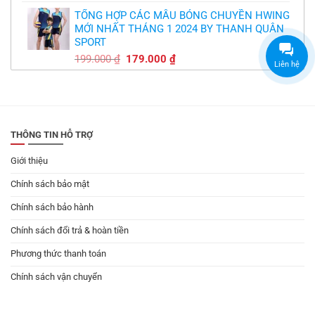
gốc
hiện
TỔNG HỢP CÁC MẪU BÓNG CHUYỀN HWING
là:
tại
MỚI NHẤT THÁNG 1 2024 BY THANH QUÂN
179.000 ₫.
là:
SPORT
149.000 ₫.
Giá
Giá
199.000
₫
179.000
₫
Liên hệ
gốc
hiện
là:
tại
199.000 ₫.
là:
179.000 ₫.
THÔNG TIN HỖ TRỢ
Giới thiệu
Chính sách bảo mật
Chính sách bảo hành
Chính sách đổi trả & hoàn tiền
Phương thức thanh toán
Chính sách vận chuyển