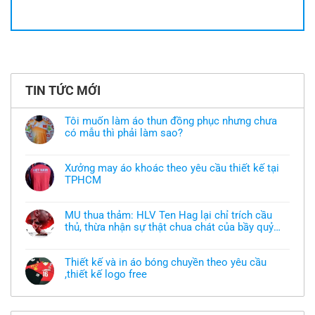
TIN TỨC MỚI
Tôi muốn làm áo thun đồng phục nhưng chưa
có mẫu thì phải làm sao?
Không
có
bình
Xưởng may áo khoác theo yêu cầu thiết kế tại
luận
TPHCM
ở
Tôi
Không
muốn
có
làm
bình
áo
MU thua thảm: HLV Ten Hag lại chỉ trích cầu
luận
thun
thủ, thừa nhận sự thật chua chát của bầy quỷ
ở
đồng
Xưởng
nhỏ
phục
Không
may
nhưng
có
áo
chưa
bình
khoác
Thiết kế và in áo bóng chuyền theo yêu cầu
có
luận
theo
mẫu
,thiết kế logo free
ở
yêu
thì
MU
cầu
Không
phải
thua
thiết
có
làm
thảm:
kế
bình
sao?
HLV
tại
luận