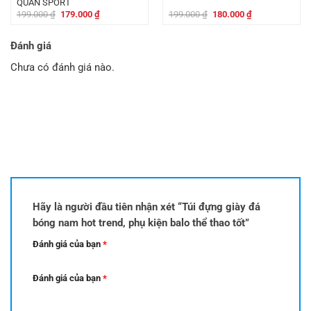
QUÂN SPORT
Giá
Giá
Giá
Giá
199.000
₫
179.000
₫
199.000
₫
180.000
₫
gốc
hiện
gốc
hiện
là:
tại
là:
tại
199.000 ₫.
là:
199.000 ₫.
là:
Đánh giá
179.000 ₫.
180.000 ₫.
Chưa có đánh giá nào.
Hãy là người đầu tiên nhận xét “Túi đựng giày đá
bóng nam hot trend, phụ kiện balo thể thao tốt”
Đánh giá của bạn
*
Đánh giá của bạn
*