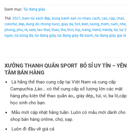
Danh mục:
Túi đựng giày
Thẻ:
2021
,
balo túi xách đẹp
,
bong banh san co nhan
,
cach
,
cao
,
cap
,
chat
,
colorful
,
dep
,
dung do chong nuoc
,
giay da
,
hot
,
kien
,
luong
,
mem
,
nam
,
nhe
,
phong
,
phu
,
re
,
sale
,
tao that
,
thao
,
the
,
thoi
,
top
,
trang
,
trend
,
trendy
,
túi
,
tui 2
ngan
,
túi bóng đá
,
túi đựng giày
,
túi đựng giày đá banh
,
túi đựng giày giá rẻ
XƯỞNG THANH QUÂN SPORT BỎ SỈ UY TÍN – YÊN
TÂM BÁN HÀNG
Là hãng thể thao cung cấp tại Việt Nam và cung cấp
Campuchia ,Lào… có thể cung cấp số lượng lớn các mặt
hàng phụ kiện thể thao quần áo,, giày dép,, túi, ví, ba lô,cặp
học sinh cho bạn.
Mẫu mới cập nhật hằng tuần. Luôn có mẫu mới dành cho
shop bán hàng online, chợ, sạp.
Luôn đi đầu về giá cả