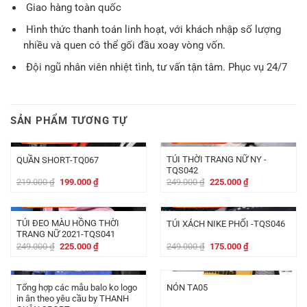
Giao hàng toàn quốc
Hình thức thanh toán linh hoạt, với khách nhập số lượng
nhiều và quen có thể gối đầu xoay vòng vốn.
Đội ngũ nhân viên nhiệt tình, tư vấn tận tâm. Phục vụ 24/7
SẢN PHẨM TƯƠNG TỰ
-
20.000
₫
-
24.000
₫
TÚI THỜI TRANG NỮ NY -
QUẦN SHORT-TQ067
TQS042
Giá
Giá
Giá
Giá
219.000
₫
199.000
₫
249.000
₫
225.000
₫
gốc
hiện
gốc
hiện
là:
tại
là:
tại
-
24.000
₫
-
74.000
₫
219.000 ₫.
là:
249.000 ₫.
là:
199.000 ₫.
225.000 ₫.
TÚI ĐEO MÀU HỒNG THỜI
TÚI XÁCH NIKE PHỐI -TQS046
TRANG NỮ 2021-TQS041
Giá
Giá
Giá
Giá
249.000
₫
225.000
₫
249.000
₫
175.000
₫
gốc
hiện
gốc
hiện
là:
tại
là:
tại
-
20.000
₫
-
19.000
₫
249.000 ₫.
là:
249.000 ₫.
là:
225.000 ₫.
175.000 ₫.
Tổng hợp các mẫu balo ko logo
NÓN TA05
in ân theo yêu cầu by THANH