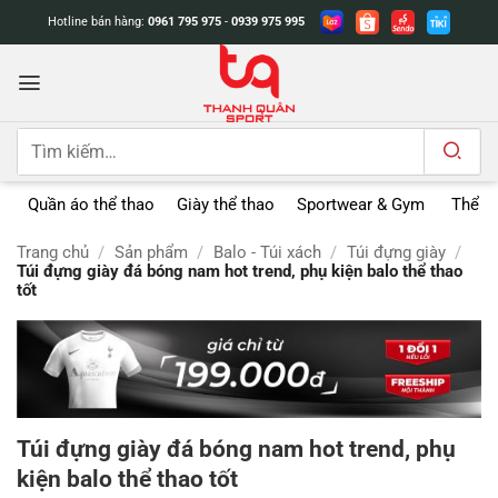
Bỏ
Hotline bán hàng:
0961 795 975
-
0939 975 995
qua
nội
dung
Tìm
kiếm:
Quần áo thể thao
Giày thể thao
Sportwear & Gym
Thể t
Trang chủ
/
Sản phẩm
/
Balo - Túi xách
/
Túi đựng giày
/
Túi đựng giày đá bóng nam hot trend, phụ kiện balo thể thao
tốt
Túi đựng giày đá bóng nam hot trend, phụ
kiện balo thể thao tốt