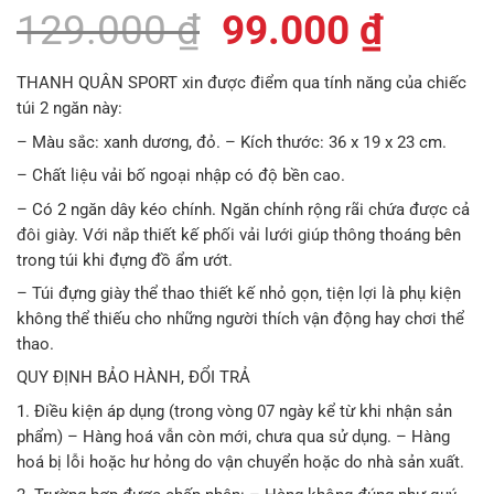
Giá
Giá
129.000
₫
99.000
₫
gốc
hiện
THANH QUÂN SPORT xin được điểm qua tính năng của chiếc
là:
tại
túi 2 ngăn này:
129.000 ₫.
là:
– Màu sắc: xanh dương, đỏ. – Kích thước: 36 x 19 x 23 cm.
– Chất liệu vải bố ngoại nhập có độ bền cao.
99.00
– Có 2 ngăn dây kéo chính. Ngăn chính rộng rãi chứa được cả
đôi giày. Với nắp thiết kế phối vải lưới giúp thông thoáng bên
trong túi khi đựng đồ ẩm ướt.
– Túi đựng giày thể thao thiết kế nhỏ gọn, tiện lợi là phụ kiện
không thể thiếu cho những người thích vận động hay chơi thể
thao.
QUY ĐỊNH BẢO HÀNH, ĐỔI TRẢ
1. Điều kiện áp dụng (trong vòng 07 ngày kể từ khi nhận sản
phẩm) – Hàng hoá vẫn còn mới, chưa qua sử dụng. – Hàng
hoá bị lỗi hoặc hư hỏng do vận chuyển hoặc do nhà sản xuất.