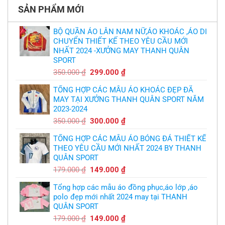
Ten
TPHCM
ở
Hag
SẢN PHẨM MỚI
Thiết
lại
kế
chỉ
và
trích
in
BỘ QUẦN ÁO LÂN NAM NỮ,ÁO KHOÁC ,ÁO DI
cầu
áo
thủ,
CHUYỂN THIẾT KẾ THEO YÊU CẦU MỚI
bóng
thừa
chuyền
nhận
NHẤT 2024 -XƯỞNG MAY THANH QUÂN
theo
sự
yêu
SPORT
thật
cầu
chua
,thiết
Giá
Giá
350.000
₫
299.000
₫
chát
kế
của
gốc
hiện
logo
bầy
free
TỔNG HỢP CÁC MẪU ÁO KHOÁC ĐẸP ĐÃ
là:
tại
quỷ
nhỏ
MAY TẠI XƯỞNG THANH QUÂN SPORT NĂM
350.000 ₫.
là:
2023-2024
299.000 ₫.
Giá
Giá
350.000
₫
300.000
₫
gốc
hiện
TỔNG HỢP CÁC MẪU ÁO BÓNG ĐÁ THIẾT KẾ
là:
tại
THEO YÊU CẦU MỚI NHẤT 2024 BY THANH
350.000 ₫.
là:
QUÂN SPORT
300.000 ₫.
Giá
Giá
179.000
₫
149.000
₫
gốc
hiện
Tổng hợp các mẫu áo đồng phục,áo lớp ,áo
là:
tại
polo đẹp mới nhất 2024 may tại THANH
179.000 ₫.
là:
QUÂN SPORT
149.000 ₫.
Giá
Giá
179.000
₫
149.000
₫