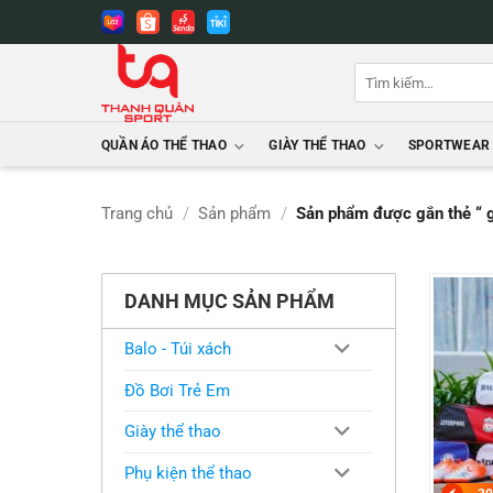
Bỏ
qua
nội
Tìm
dung
kiếm:
QUẦN ÁO THỂ THAO
GIÀY THỂ THAO
SPORTWEAR
Trang chủ
/
Sản phẩm
/
Sản phẩm được gắn thẻ “ g
DANH MỤC SẢN PHẨM
Balo - Túi xách
Đồ Bơi Trẻ Em
Giày thể thao
Phụ kiện thể thao