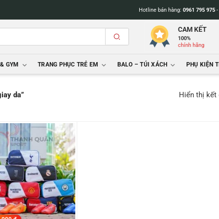
Hotline bán hàng:
0961 795 975
CAM KẾT
100%
chính hãng
 & GYM
TRANG PHỤC TRẺ EM
BALO – TÚI XÁCH
PHỤ KIỆN 
Hiển thị kết
iay da”