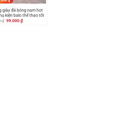
.000
₫
g giày đá bóng nam hot
hụ kiện balo thể thao tốt
Giá
Giá
0
₫
99.000
₫
gốc
hiện
là:
tại
129.000 ₫.
là:
99.000 ₫.