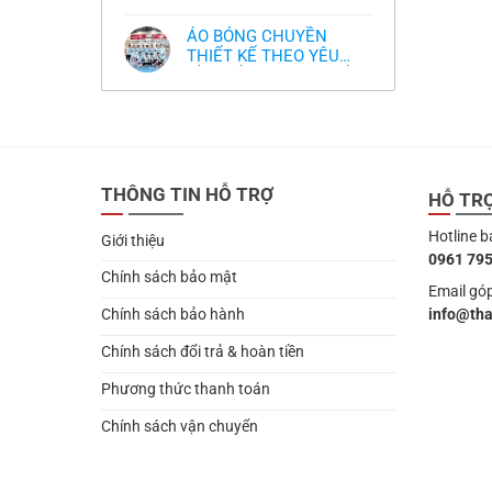
,thiết kế logo free
Không
thua
thiết
làm
có
thảm:
kế
sao?
bình
HLV
tại
ÁO BÓNG CHUYỀN
luận
Ten
TPHCM
ở
THIẾT KẾ THEO YÊU
Hag
Thiết
lại
CẦU- ĐỒ BÓNG CHUYỀN
Không
kế
chỉ
có
và
THIẾT KẾ MỚI NHẤT
trích
bình
in
cầu
2024
luận
áo
thủ,
ở
bóng
thừa
ÁO
chuyền
nhận
BÓNG
theo
sự
CHUYỀN
yêu
thật
THIẾT
cầu
chua
THÔNG TIN HỖ TRỢ
KẾ
HỖ TR
,thiết
chát
THEO
kế
của
YÊU
logo
bầy
Hotline b
CẦU-
free
Giới thiệu
quỷ
ĐỒ
nhỏ
0961 795
BÓNG
CHUYỀN
Chính sách bảo mật
THIẾT
Email góp
KẾ
info@th
Chính sách bảo hành
MỚI
NHẤT
2024
Chính sách đổi trả & hoàn tiền
Phương thức thanh toán
Chính sách vận chuyển