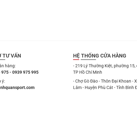
Ợ TƯ VẤN
HỆ THỐNG CỬA HÀNG
án hàng:
- 219 Lý Thường Kiệt, phường 15,
 975 - 0939 975 995
TP Hồ Chí Minh
 ý:
- Chợ Gò Đào - Thôn Đại Khoan - 
anhquansport.com
Lâm - Huyện Phù Cát - Tỉnh Bình 