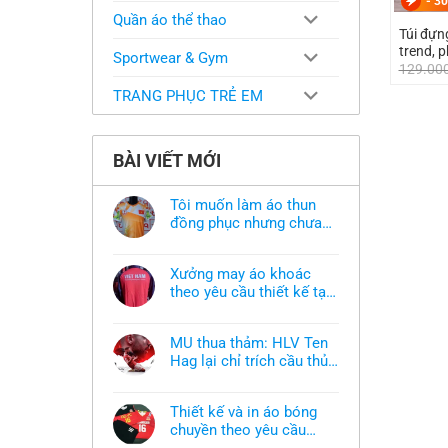
-
30
Quần áo thể thao
Túi đựn
trend, p
Sportwear & Gym
129.00
TRANG PHỤC TRẺ EM
BÀI VIẾT MỚI
Tôi muốn làm áo thun
đồng phục nhưng chưa
có mẫu thì phải làm sao?
Không
có
bình
Xưởng may áo khoác
luận
ở
theo yêu cầu thiết kế tại
Tôi
TPHCM
Không
muốn
có
làm
bình
áo
MU thua thảm: HLV Ten
luận
thun
ở
Hag lại chỉ trích cầu thủ,
đồng
Xưởng
phục
thừa nhận sự thật chua
Không
may
nhưng
có
áo
chát của bầy quỷ nhỏ
chưa
bình
khoác
có
Thiết kế và in áo bóng
luận
theo
mẫu
ở
chuyền theo yêu cầu
yêu
thì
MU
cầu
phải