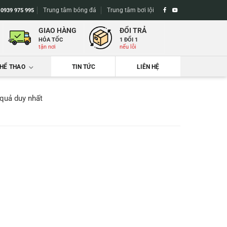
Trung tâm bóng đá
Trung tâm bơi lội
-
0939 975 995
GIAO HÀNG
ĐỔI TRẢ
HỎA TỐC
1 ĐỔI 1
tận nơi
nếu lỗi
THỂ THAO
TIN TỨC
LIÊN HỆ
 quả duy nhất