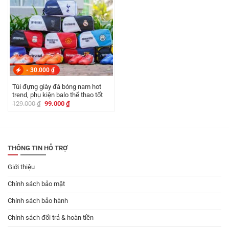
-
30.000
₫
Túi đựng giày đá bóng nam hot
trend, phụ kiện balo thể thao tốt
Giá
Giá
129.000
₫
99.000
₫
gốc
hiện
là:
tại
129.000 ₫.
là:
99.000 ₫.
THÔNG TIN HỖ TRỢ
Giới thiệu
Chính sách bảo mật
Chính sách bảo hành
Chính sách đổi trả & hoàn tiền