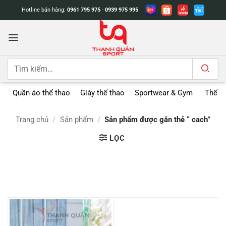
Bỏ
Hotline bán hàng:
0961 795 975
-
0939 975 995
qua
nội
dung
Tìm
kiếm:
Quần áo thể thao
Giày thể thao
Sportwear & Gym
Thể t
Trang chủ
/
Sản phẩm
/
Sản phẩm được gắn thẻ “ cach”
LỌC