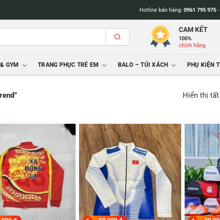
Hotline bán hàng:
0961 795 975
CAM KẾT
100%
chính hãng
 & GYM
TRANG PHỤC TRẺ EM
BALO – TÚI XÁCH
PHỤ KIỆN 
Hiển thị tấ
rend”