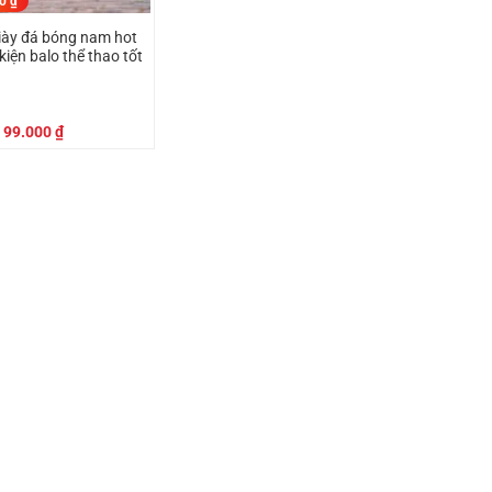
00
₫
iày đá bóng nam hot
kiện balo thể thao tốt
Giá
Giá
99.000
₫
gốc
hiện
là:
tại
129.000 ₫.
là:
99.000 ₫.