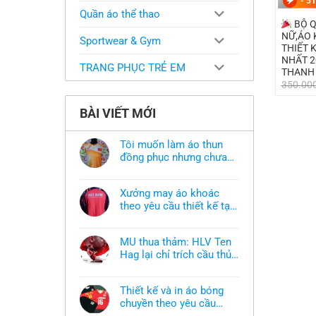
-
51
Quần áo thể thao
BỘ Q
NỮ,ÁO 
Sportwear & Gym
THIẾT 
NHẤT 2
TRANG PHỤC TRẺ EM
THANH
350.00
BÀI VIẾT MỚI
Tôi muốn làm áo thun
đồng phục nhưng chưa
có mẫu thì phải làm sao?
Không
có
bình
Xưởng may áo khoác
luận
ở
theo yêu cầu thiết kế tại
Tôi
TPHCM
Không
muốn
có
làm
bình
áo
MU thua thảm: HLV Ten
luận
thun
ở
Hag lại chỉ trích cầu thủ,
đồng
Xưởng
phục
thừa nhận sự thật chua
Không
may
nhưng
có
áo
chát của bầy quỷ nhỏ
chưa
bình
khoác
có
Thiết kế và in áo bóng
luận
theo
mẫu
ở
chuyền theo yêu cầu
yêu
thì
MU
cầu
phải