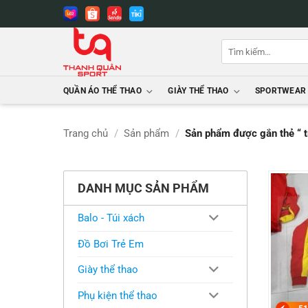
Bỏ
qua
nội
Tìm
dung
kiếm:
QUẦN ÁO THỂ THAO
GIÀY THỂ THAO
SPORTWEAR
Trang chủ
/
Sản phẩm
/
Sản phẩm được gắn thẻ “ t
DANH MỤC SẢN PHẨM
Balo - Túi xách
Đồ Bơi Trẻ Em
Giày thể thao
Phụ kiện thể thao