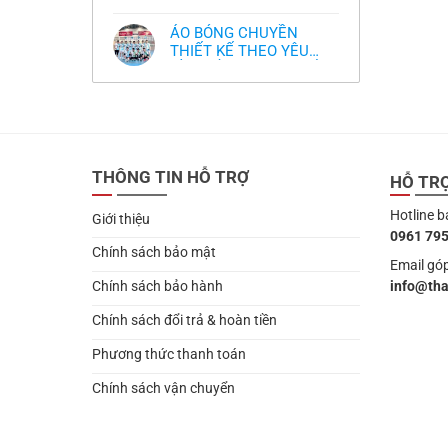
,thiết kế logo free
Không
thua
thiết
làm
có
thảm:
kế
sao?
bình
HLV
tại
ÁO BÓNG CHUYỀN
luận
Ten
TPHCM
ở
THIẾT KẾ THEO YÊU
Hag
Thiết
lại
CẦU- ĐỒ BÓNG CHUYỀN
Không
kế
chỉ
có
và
THIẾT KẾ MỚI NHẤT
trích
bình
in
cầu
2024
luận
áo
thủ,
ở
bóng
thừa
ÁO
chuyền
nhận
BÓNG
theo
sự
CHUYỀN
yêu
thật
THIẾT
cầu
chua
THÔNG TIN HỖ TRỢ
KẾ
HỖ TR
,thiết
chát
THEO
kế
của
YÊU
logo
bầy
Hotline b
CẦU-
free
Giới thiệu
quỷ
ĐỒ
nhỏ
0961 795
BÓNG
CHUYỀN
Chính sách bảo mật
THIẾT
Email góp
KẾ
info@th
Chính sách bảo hành
MỚI
NHẤT
2024
Chính sách đổi trả & hoàn tiền
Phương thức thanh toán
Chính sách vận chuyển