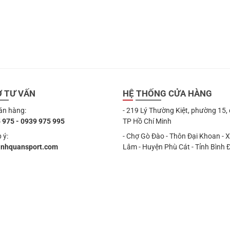
Ợ TƯ VẤN
HỆ THỐNG CỬA HÀNG
án hàng:
- 219 Lý Thường Kiệt, phường 15,
 975 - 0939 975 995
TP Hồ Chí Minh
 ý:
- Chợ Gò Đào - Thôn Đại Khoan - 
anhquansport.com
Lâm - Huyện Phù Cát - Tỉnh Bình 