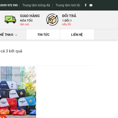
Trung tâm bóng đá
Trung tâm bơi lội
-
0939 975 995
GIAO HÀNG
ĐỔI TRẢ
HỎA TỐC
1 ĐỔI 1
tận nơi
nếu lỗi
THỂ THAO
TIN TỨC
LIÊN HỆ
Đã
t cả 3 kết quả
sắp
xếp
theo
mới
nhất