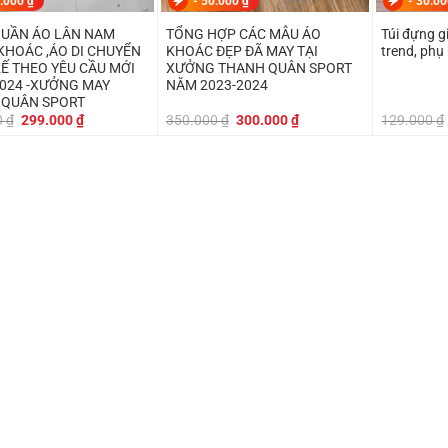
.000
₫
-
50.000
₫
-
30.0
UẦN ÁO LÂN NAM
TỔNG HỢP CÁC MẪU ÁO
Túi đựng g
KHOÁC ,ÁO DI CHUYỂN
KHOÁC ĐẸP ĐÃ MAY TẠI
trend, phụ 
KẾ THEO YÊU CẦU MỚI
XƯỞNG THANH QUÂN SPORT
024 -XƯỞNG MAY
NĂM 2023-2024
 QUÂN SPORT
Giá
Giá
Giá
Giá
0
₫
299.000
₫
350.000
₫
300.000
₫
129.000
₫
gốc
hiện
gốc
hiện
là:
tại
là:
tại
350.000 ₫.
là:
350.000 ₫.
là:
299.000 ₫.
300.000 ₫.