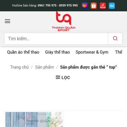
Bỏ
Hotline bán hàng:
0961 795 975
-
0939 975 995
qua
nội
dung
Tìm
kiếm:
Quần áo thể thao
Giày thể thao
Sportwear & Gym
Thể t
Trang chủ
/
Sản phẩm
/
Sản phẩm được gắn thẻ “ top”
LỌC