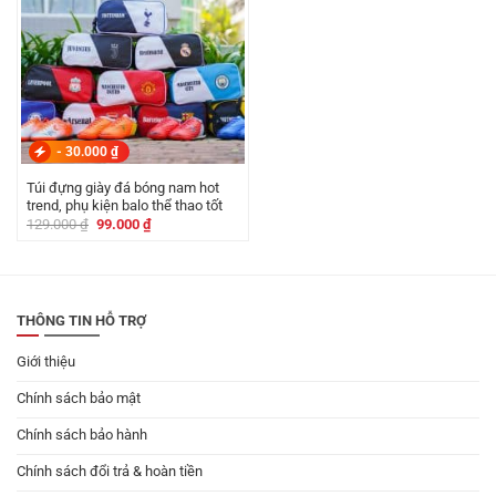
-
30.000
₫
Túi đựng giày đá bóng nam hot
trend, phụ kiện balo thể thao tốt
Giá
Giá
129.000
₫
99.000
₫
gốc
hiện
là:
tại
129.000 ₫.
là:
99.000 ₫.
THÔNG TIN HỖ TRỢ
Giới thiệu
Chính sách bảo mật
Chính sách bảo hành
Chính sách đổi trả & hoàn tiền