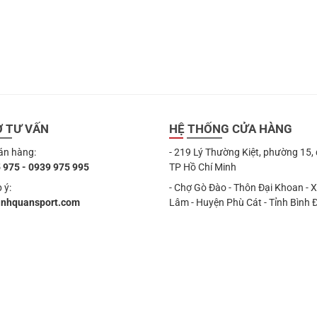
Ợ TƯ VẤN
HỆ THỐNG CỬA HÀNG
án hàng:
- 219 Lý Thường Kiệt, phường 15,
 975 - 0939 975 995
TP Hồ Chí Minh
 ý:
- Chợ Gò Đào - Thôn Đại Khoan - 
anhquansport.com
Lâm - Huyện Phù Cát - Tỉnh Bình 