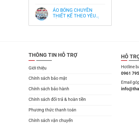
,thiết kế logo free
Không
thua
thiết
làm
có
thảm:
kế
sao?
bình
HLV
tại
ÁO BÓNG CHUYỀN
luận
Ten
TPHCM
ở
THIẾT KẾ THEO YÊU
Hag
Thiết
lại
CẦU- ĐỒ BÓNG CHUYỀN
Không
kế
chỉ
có
và
THIẾT KẾ MỚI NHẤT
trích
bình
in
cầu
2024
luận
áo
thủ,
ở
bóng
thừa
ÁO
chuyền
nhận
BÓNG
theo
sự
CHUYỀN
yêu
thật
THIẾT
cầu
chua
THÔNG TIN HỖ TRỢ
KẾ
HỖ TR
,thiết
chát
THEO
kế
của
YÊU
logo
bầy
Hotline b
CẦU-
free
Giới thiệu
quỷ
ĐỒ
nhỏ
0961 795
BÓNG
CHUYỀN
Chính sách bảo mật
THIẾT
Email góp
KẾ
info@th
Chính sách bảo hành
MỚI
NHẤT
2024
Chính sách đổi trả & hoàn tiền
Phương thức thanh toán
Chính sách vận chuyển