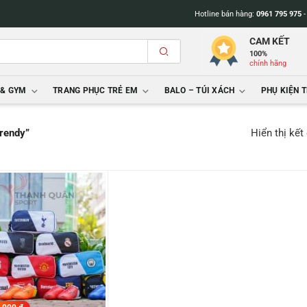
Hotline bán hàng:
0961 795 975
CAM KẾT
100%
chính hãng
 & GYM
TRANG PHỤC TRẺ EM
BALO – TÚI XÁCH
PHỤ KIỆN 
Hiển thị kết
trendy”