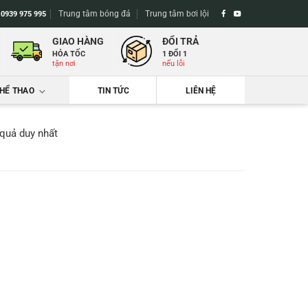
Trung tâm bóng đá
Trung tâm bơi lội
-
0939 975 995
GIAO HÀNG
ĐỔI TRẢ
HỎA TỐC
1 ĐỔI 1
tận nơi
nếu lỗi
THỂ THAO
TIN TỨC
LIÊN HỆ
 quả duy nhất