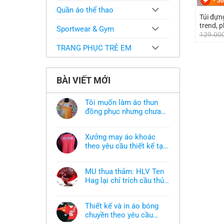
-
30
Quần áo thể thao
Túi đựn
trend, p
Sportwear & Gym
129.00
TRANG PHỤC TRẺ EM
BÀI VIẾT MỚI
Tôi muốn làm áo thun
đồng phục nhưng chưa
có mẫu thì phải làm sao?
Không
có
bình
Xưởng may áo khoác
luận
ở
theo yêu cầu thiết kế tại
Tôi
TPHCM
Không
muốn
có
làm
bình
áo
MU thua thảm: HLV Ten
luận
thun
ở
Hag lại chỉ trích cầu thủ,
đồng
Xưởng
phục
thừa nhận sự thật chua
Không
may
nhưng
có
áo
chát của bầy quỷ nhỏ
chưa
bình
khoác
có
Thiết kế và in áo bóng
luận
theo
mẫu
ở
chuyền theo yêu cầu
yêu
thì
MU
cầu
phải