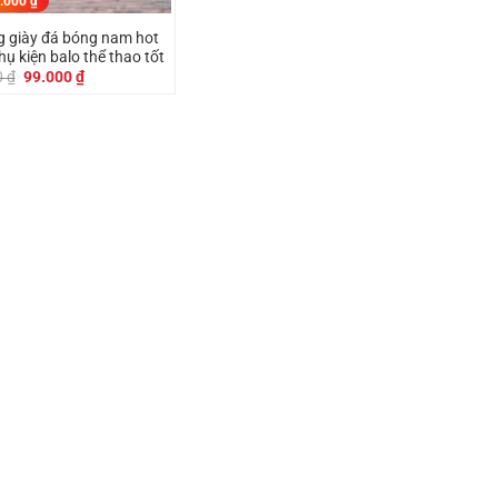
.000
₫
g giày đá bóng nam hot
hụ kiện balo thể thao tốt
Giá
Giá
0
₫
99.000
₫
gốc
hiện
là:
tại
129.000 ₫.
là:
99.000 ₫.