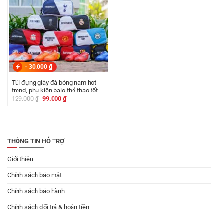
-
30.000
₫
Túi đựng giày đá bóng nam hot
trend, phụ kiện balo thể thao tốt
Giá
Giá
129.000
₫
99.000
₫
gốc
hiện
là:
tại
129.000 ₫.
là:
99.000 ₫.
THÔNG TIN HỖ TRỢ
Giới thiệu
Chính sách bảo mật
Chính sách bảo hành
Chính sách đổi trả & hoàn tiền