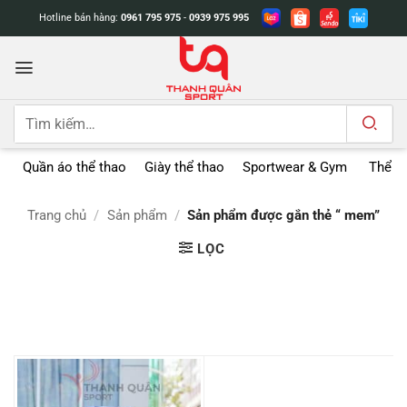
Bỏ
Hotline bán hàng:
0961 795 975
-
0939 975 995
qua
nội
dung
Tìm
kiếm:
Quần áo thể thao
Giày thể thao
Sportwear & Gym
Thể t
Trang chủ
/
Sản phẩm
/
Sản phẩm được gắn thẻ “ mem”
LỌC