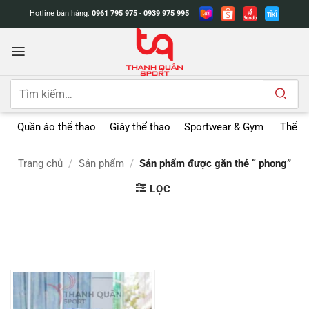
Bỏ
Hotline bán hàng:
0961 795 975
-
0939 975 995
qua
nội
dung
Tìm
kiếm:
Quần áo thể thao
Giày thể thao
Sportwear & Gym
Thể t
Trang chủ
/
Sản phẩm
/
Sản phẩm được gắn thẻ “ phong”
LỌC