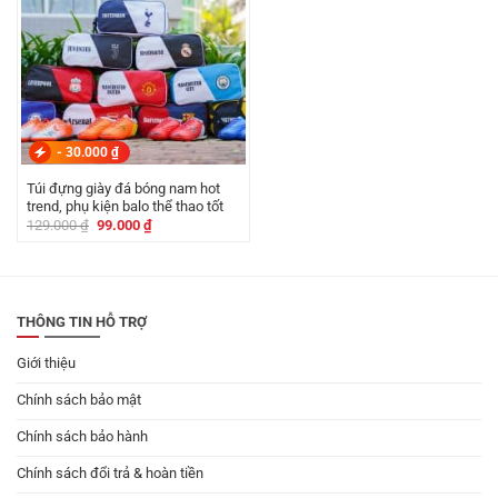
-
30.000
₫
Túi đựng giày đá bóng nam hot
trend, phụ kiện balo thể thao tốt
Giá
Giá
129.000
₫
99.000
₫
gốc
hiện
là:
tại
129.000 ₫.
là:
99.000 ₫.
THÔNG TIN HỖ TRỢ
Giới thiệu
Chính sách bảo mật
Chính sách bảo hành
Chính sách đổi trả & hoàn tiền