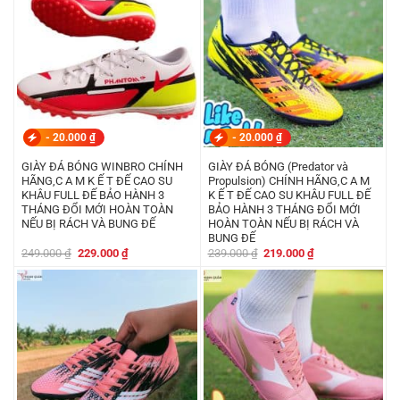
-
20.000
₫
-
20.000
₫
GIÀY ĐÁ BÓNG WINBRO CHÍNH
GIÀY ĐÁ BÓNG (Predator và
HÃNG,C A M K Ế T ĐẾ CAO SU
Propulsion) CHÍNH HÃNG,C A M
KHÂU FULL ĐẾ BẢO HÀNH 3
K Ế T ĐẾ CAO SU KHÂU FULL ĐẾ
THÁNG ĐỔI MỚI HOÀN TOÀN
BẢO HÀNH 3 THÁNG ĐỔI MỚI
NẾU BỊ RÁCH VÀ BUNG ĐẾ
HOÀN TOÀN NẾU BỊ RÁCH VÀ
BUNG ĐẾ
Giá
Giá
Giá
Giá
249.000
₫
229.000
₫
239.000
₫
219.000
₫
gốc
hiện
gốc
hiện
là:
tại
là:
tại
249.000 ₫.
là:
239.000 ₫.
là:
229.000 ₫.
219.000 ₫.