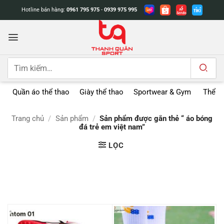
Bỏ
Hotline bán hàng:
0961 795 975
-
0939 975 995
qua
nội
dung
Tìm
kiếm:
Quần áo thể thao
Giày thể thao
Sportwear & Gym
Thể t
Trang chủ
/
Sản phẩm
/
Sản phẩm được gắn thẻ “ áo bóng
đá trẻ em việt nam”
LỌC