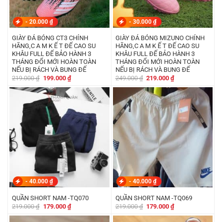
-
20.000
₫
-
30.000
₫
GIÀY ĐÁ BÓNG CT3 CHÍNH
GIÀY ĐÁ BÓNG MIZUNO CHÍNH
HÃNG,C A M K Ế T ĐẾ CAO SU
HÃNG,C A M K Ế T ĐẾ CAO SU
KHÂU FULL ĐẾ BẢO HÀNH 3
KHÂU FULL ĐẾ BẢO HÀNH 3
THÁNG ĐỔI MỚI HOÀN TOÀN
THÁNG ĐỔI MỚI HOÀN TOÀN
NẾU BỊ RÁCH VÀ BUNG ĐẾ
NẾU BỊ RÁCH VÀ BUNG ĐẾ
Giá
Giá
Giá
Giá
219.000
₫
199.000
₫
249.000
₫
219.000
₫
gốc
hiện
gốc
hiện
là:
tại
là:
tại
219.000 ₫.
là:
249.000 ₫.
là:
199.000 ₫.
219.000 ₫.
-
40.000
₫
-
40.000
₫
QUẦN SHORT NAM -TQ070
QUẦN SHORT NAM -TQ069
Giá
Giá
Giá
Giá
219.000
₫
179.000
₫
219.000
₫
179.000
₫
gốc
hiện
gốc
hiện
là:
tại
là:
tại