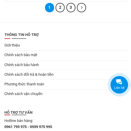
gốc
hiện
gốc
hiện
là:
tại
là:
tại
249.000 ₫.
là:
1
2
3
249.000 ₫.
là:
175.000 ₫.
225.000 ₫.
THÔNG TIN HỖ TRỢ
Giới thiệu
Chính sách bảo mật
Chính sách bảo hành
Chính sách đổi trả & hoàn tiền
Phương thức thanh toán
Liên hệ
Chính sách vận chuyển
HỖ TRỢ TƯ VẤN
Hotline bán hàng:
0961 795 975 - 0939 975 995