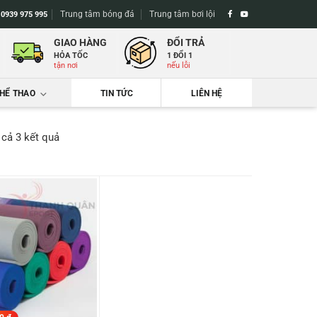
Trung tâm bóng đá
Trung tâm bơi lội
-
0939 975 995
GIAO HÀNG
ĐỔI TRẢ
HỎA TỐC
1 ĐỔI 1
tận nơi
nếu lỗi
THỂ THAO
TIN TỨC
LIÊN HỆ
Đã
t cả 3 kết quả
sắp
xếp
theo
mới
nhất