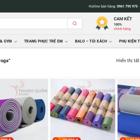
Hotline bán hàng:
0961 795 975
CAM KẾT
100%
chính hãng
 & GYM
TRANG PHỤC TRẺ EM
BALO – TÚI XÁCH
PHỤ KIỆN 
Hiển thị tấ
yoga”