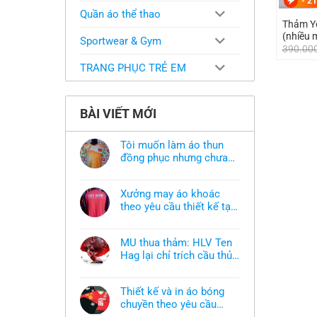
-
21
Quần áo thể thao
Thảm Yo
(nhiều 
Sportwear & Gym
390.00
TRANG PHỤC TRẺ EM
BÀI VIẾT MỚI
Tôi muốn làm áo thun
đồng phục nhưng chưa
có mẫu thì phải làm sao?
Không
có
bình
Xưởng may áo khoác
luận
ở
theo yêu cầu thiết kế tại
Tôi
TPHCM
Không
muốn
có
làm
bình
áo
MU thua thảm: HLV Ten
luận
thun
ở
Hag lại chỉ trích cầu thủ,
đồng
Xưởng
phục
thừa nhận sự thật chua
Không
may
nhưng
có
áo
chát của bầy quỷ nhỏ
chưa
bình
khoác
có
Thiết kế và in áo bóng
luận
theo
mẫu
ở
chuyền theo yêu cầu
yêu
thì
MU
cầu
phải