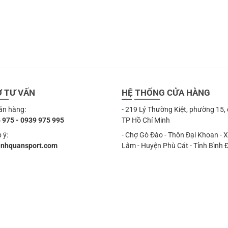
Ợ TƯ VẤN
HỆ THỐNG CỬA HÀNG
án hàng:
- 219 Lý Thường Kiệt, phường 15,
 975 - 0939 975 995
TP Hồ Chí Minh
 ý:
- Chợ Gò Đào - Thôn Đại Khoan - 
anhquansport.com
Lâm - Huyện Phù Cát - Tỉnh Bình 