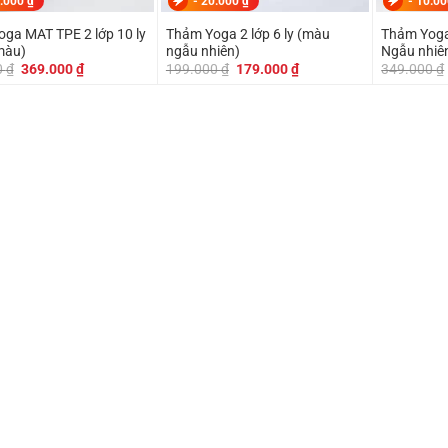
.000
₫
-
20.000
₫
-
10.0
ga MAT TPE 2 lớp 10 ly
Thảm Yoga 2 lớp 6 ly (màu
Thảm Yoga 
màu)
ngẫu nhiên)
Ngẫu nhiê
Giá
Giá
Giá
Giá
0
₫
369.000
₫
199.000
₫
179.000
₫
349.000
₫
gốc
hiện
gốc
hiện
là:
tại
là:
tại
390.000 ₫.
là:
199.000 ₫.
là:
369.000 ₫.
179.000 ₫.