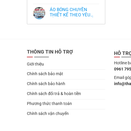
,thiết kế logo free
Không
thua
thiết
làm
có
thảm:
kế
sao?
bình
HLV
tại
ÁO BÓNG CHUYỀN
luận
Ten
TPHCM
ở
THIẾT KẾ THEO YÊU
Hag
Thiết
lại
CẦU- ĐỒ BÓNG CHUYỀN
Không
kế
chỉ
có
và
THIẾT KẾ MỚI NHẤT
trích
bình
in
cầu
2024
luận
áo
thủ,
ở
bóng
thừa
ÁO
chuyền
nhận
BÓNG
theo
sự
CHUYỀN
yêu
thật
THIẾT
cầu
chua
THÔNG TIN HỖ TRỢ
KẾ
HỖ TR
,thiết
chát
THEO
kế
của
YÊU
logo
bầy
Hotline b
CẦU-
free
Giới thiệu
quỷ
ĐỒ
nhỏ
0961 795
BÓNG
CHUYỀN
Chính sách bảo mật
THIẾT
Email góp
KẾ
info@th
Chính sách bảo hành
MỚI
NHẤT
2024
Chính sách đổi trả & hoàn tiền
Phương thức thanh toán
Chính sách vận chuyển