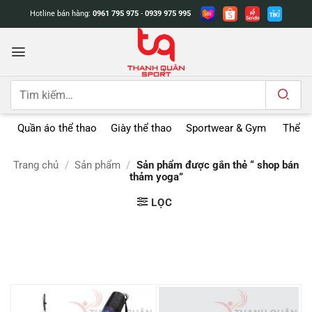
Bỏ
Hotline bán hàng:
0961 795 975
-
0939 975 995
qua
nội
dung
Tìm
kiếm:
Quần áo thể thao
Giày thể thao
Sportwear & Gym
Thể t
Trang chủ
/
Sản phẩm
/
Sản phẩm được gắn thẻ “ shop bán
thảm yoga”
LỌC