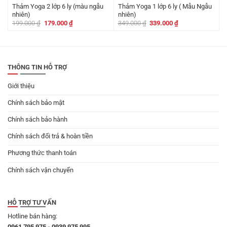
Thảm Yoga 2 lớp 6 ly (màu ngẫu
Thảm Yoga 1 lớp 6 ly ( Mẫu Ngẫu
nhiên)
nhiên)
Giá
Giá
Giá
Giá
199.000
₫
179.000
₫
349.000
₫
339.000
₫
gốc
hiện
gốc
hiện
là:
tại
là:
tại
199.000 ₫.
là:
349.000 ₫.
là:
179.000 ₫.
339.000 ₫.
THÔNG TIN HỖ TRỢ
Giới thiệu
Chính sách bảo mật
Chính sách bảo hành
Chính sách đổi trả & hoàn tiền
Phương thức thanh toán
Chính sách vận chuyển
HỖ TRỢ TƯ VẤN
Hotline bán hàng:
0961 795 975 - 0939 975 995