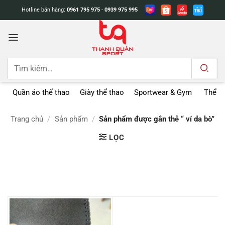
Bỏ
Hotline bán hàng:
0961 795 975
-
0939 975 995
qua
nội
dung
Tìm
kiếm:
Quần áo thể thao
Giày thể thao
Sportwear & Gym
Thể t
Trang chủ
/
Sản phẩm
/
Sản phẩm được gắn thẻ “ ví da bò”
LỌC