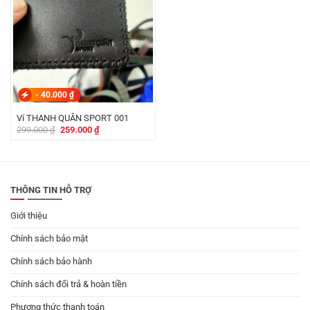
-
40.000
₫
Ví THANH QUÂN SPORT 001
Giá
Giá
299.000
₫
259.000
₫
gốc
hiện
là:
tại
299.000 ₫.
là:
259.000 ₫.
THÔNG TIN HỖ TRỢ
Giới thiệu
Chính sách bảo mật
Chính sách bảo hành
Chính sách đổi trả & hoàn tiền
Phương thức thanh toán