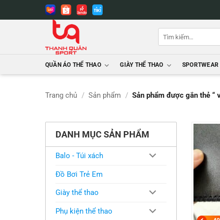
Bỏ
qua
nội
Tìm
dung
kiếm:
QUẦN ÁO THỂ THAO
GIÀY THỂ THAO
SPORTWEAR
Trang chủ
/
Sản phẩm
/
Sản phẩm được gắn thẻ “ v
DANH MỤC SẢN PHẨM
Balo - Túi xách
Đồ Bơi Trẻ Em
Giày thể thao
Phụ kiện thể thao