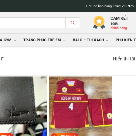
Hotline bán hàng:
0961 795 975
CAM KẾT
100%
chính hãng
 & GYM
TRANG PHỤC TRẺ EM
BALO – TÚI XÁCH
PHỤ KIỆN 
Hiển thị tấ
í”