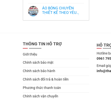
,thiết kế logo free
Không
thua
thiết
làm
có
thảm:
kế
sao?
bình
HLV
tại
ÁO BÓNG CHUYỀN
luận
Ten
TPHCM
ở
THIẾT KẾ THEO YÊU
Hag
Thiết
lại
CẦU- ĐỒ BÓNG CHUYỀN
Không
kế
chỉ
có
và
THIẾT KẾ MỚI NHẤT
trích
bình
in
cầu
2024
luận
áo
thủ,
ở
bóng
thừa
ÁO
chuyền
nhận
BÓNG
theo
sự
CHUYỀN
yêu
thật
THIẾT
cầu
chua
THÔNG TIN HỖ TRỢ
KẾ
HỖ TR
,thiết
chát
THEO
kế
của
YÊU
logo
bầy
Hotline b
CẦU-
free
Giới thiệu
quỷ
ĐỒ
nhỏ
0961 795
BÓNG
CHUYỀN
Chính sách bảo mật
THIẾT
Email góp
KẾ
info@th
Chính sách bảo hành
MỚI
NHẤT
2024
Chính sách đổi trả & hoàn tiền
Phương thức thanh toán
Chính sách vận chuyển