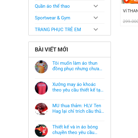
-
40
Quần áo thể thao
Ví THA
Sportwear & Gym
299.00
TRANG PHỤC TRẺ EM
BÀI VIẾT MỚI
Tôi muốn làm áo thun
đồng phục nhưng chưa
có mẫu thì phải làm sao?
Không
có
bình
Xưởng may áo khoác
luận
ở
theo yêu cầu thiết kế tại
Tôi
TPHCM
Không
muốn
có
làm
bình
áo
MU thua thảm: HLV Ten
luận
thun
ở
Hag lại chỉ trích cầu thủ,
đồng
Xưởng
phục
thừa nhận sự thật chua
Không
may
nhưng
có
áo
chát của bầy quỷ nhỏ
chưa
bình
khoác
có
Thiết kế và in áo bóng
luận
theo
mẫu
ở
chuyền theo yêu cầu
yêu
thì
MU
cầu
phải