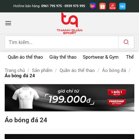
Bỏ
Hotline bán hàng:
0961 795 975
-
0939 975 995
qua
nội
dung
Tìm
kiếm:
Quần áo thể thao
Giày thể thao
Sportwear & Gym
Thể t
Trang chủ
/
Sản phẩm
/
Quần áo thể thao
/
Áo bóng đá
/
Áo bóng đá 24
Áo bóng đá 24