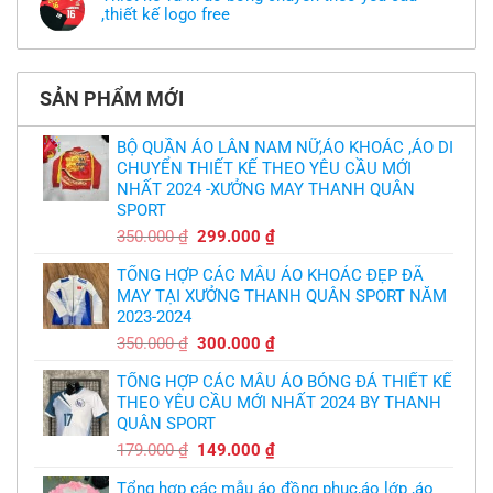
luận
theo
mẫu
,thiết kế logo free
ở
yêu
thì
MU
cầu
Không
phải
thua
thiết
có
làm
thảm:
kế
bình
sao?
HLV
tại
luận
Ten
TPHCM
ở
Hag
SẢN PHẨM MỚI
Thiết
lại
kế
chỉ
và
trích
in
BỘ QUẦN ÁO LÂN NAM NỮ,ÁO KHOÁC ,ÁO DI
cầu
áo
thủ,
CHUYỂN THIẾT KẾ THEO YÊU CẦU MỚI
bóng
thừa
chuyền
nhận
NHẤT 2024 -XƯỞNG MAY THANH QUÂN
theo
sự
yêu
SPORT
thật
cầu
chua
,thiết
Giá
Giá
350.000
₫
299.000
₫
chát
kế
của
gốc
hiện
logo
bầy
free
TỔNG HỢP CÁC MẪU ÁO KHOÁC ĐẸP ĐÃ
là:
tại
quỷ
nhỏ
MAY TẠI XƯỞNG THANH QUÂN SPORT NĂM
350.000 ₫.
là:
2023-2024
299.000 ₫.
Giá
Giá
350.000
₫
300.000
₫
gốc
hiện
TỔNG HỢP CÁC MẪU ÁO BÓNG ĐÁ THIẾT KẾ
là:
tại
THEO YÊU CẦU MỚI NHẤT 2024 BY THANH
350.000 ₫.
là:
QUÂN SPORT
300.000 ₫.
Giá
Giá
179.000
₫
149.000
₫
gốc
hiện
Tổng hợp các mẫu áo đồng phục,áo lớp ,áo
là:
tại