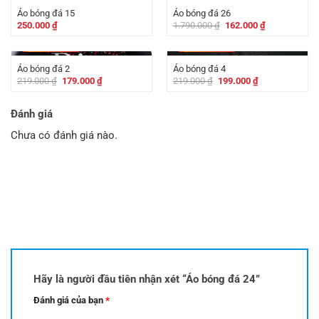
162.000 ₫.
162.000 ₫.
Áo bóng đá 15
Áo bóng đá 26
Giá
Giá
250.000
₫
1.790.000
₫
162.000
₫
gốc
hiện
là:
tại
-
40.000
₫
-
20.000
₫
1.790.000 ₫.
là:
162.000 ₫.
Áo bóng đá 2
Áo bóng đá 4
Giá
Giá
Giá
Giá
219.000
₫
179.000
₫
219.000
₫
199.000
₫
gốc
hiện
gốc
hiện
là:
tại
là:
tại
219.000 ₫.
là:
219.000 ₫.
là:
Đánh giá
179.000 ₫.
199.000 ₫.
Chưa có đánh giá nào.
Hãy là người đầu tiên nhận xét “Áo bóng đá 24”
Đánh giá của bạn
*