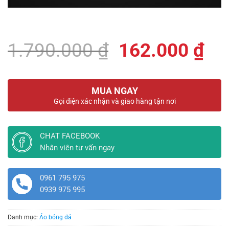
Giá
Gi
1.790.000
₫
162.000
₫
gốc
hi
là:
tại
MUA NGAY
1.790.000 ₫.
là:
Gọi điện xác nhận và giao hàng tận nơi
16
CHAT FACEBOOK
Nhân viên tư vấn ngay
0961 795 975
0939 975 995
Danh mục:
Áo bóng đá