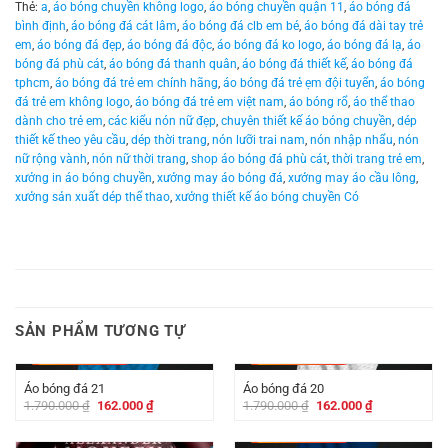
Thẻ:
a
,
áo bóng chuyền không logo
,
áo bóng chuyền quận 11
,
áo bóng đá
bình định
,
áo bóng đá cát lâm
,
áo bóng đá clb em bé
,
áo bóng đá dài tay trẻ
em
,
áo bóng đá đẹp
,
áo bóng đá độc
,
áo bóng đá ko logo
,
áo bóng đá lạ
,
áo
bóng đá phù cát
,
áo bóng đá thanh quân
,
áo bóng đá thiết kế
,
áo bóng đá
tphcm
,
áo bóng đá trẻ em chính hãng
,
áo bóng đá trẻ ẹm đội tuyển
,
áo bóng
đá trẻ em không logo
,
áo bóng đá trẻ em việt nam
,
áo bóng rổ
,
áo thể thao
dành cho trẻ em
,
các kiểu nón nữ đẹp
,
chuyên thiết kế áo bóng chuyền
,
dép
thiết kế theo yêu cầu
,
dép thời trang
,
nón lưỡi trai nam
,
nón nhập nhẩu
,
nón
nữ rộng vành
,
nón nữ thời trang
,
shop áo bóng đá phù cát
,
thời trang trẻ em
,
xưởng in áo bóng chuyền
,
xưởng may áo bóng đá
,
xưởng may áo cầu lông
,
xưởng sản xuất dép thể thao
,
xưởng thiết kế áo bóng chuyền Có
SẢN PHẨM TƯƠNG TỰ
-
1.628.000
₫
-
1.628.000
₫
Áo bóng đá 21
Áo bóng đá 20
Giá
Giá
Giá
Giá
1.790.000
₫
162.000
₫
1.790.000
₫
162.000
₫
gốc
hiện
gốc
hiện
là:
tại
là:
tại
-
1.628.000
₫
1.790.000 ₫.
là:
1.790.000 ₫.
là: