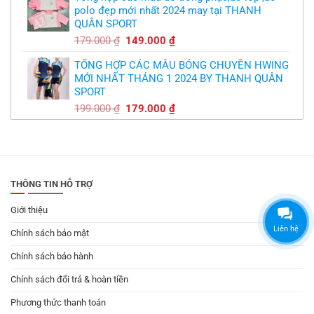
polo đẹp mới nhất 2024 may tại THANH
179.000 ₫.
là:
QUÂN SPORT
149.000 ₫.
Giá
Giá
179.000
₫
149.000
₫
gốc
hiện
TỔNG HỢP CÁC MẪU BÓNG CHUYỀN HWING
là:
tại
MỚI NHẤT THÁNG 1 2024 BY THANH QUÂN
179.000 ₫.
là:
SPORT
149.000 ₫.
Giá
Giá
199.000
₫
179.000
₫
gốc
hiện
là:
tại
199.000 ₫.
là:
179.000 ₫.
THÔNG TIN HỖ TRỢ
Giới thiệu
Liên hệ
Chính sách bảo mật
Chính sách bảo hành
Chính sách đổi trả & hoàn tiền
Phương thức thanh toán