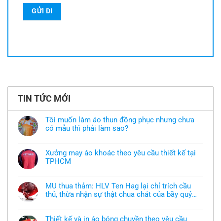
TIN TỨC MỚI
Tôi muốn làm áo thun đồng phục nhưng chưa
có mẫu thì phải làm sao?
Không
có
bình
Xưởng may áo khoác theo yêu cầu thiết kế tại
luận
TPHCM
ở
Tôi
Không
muốn
có
làm
bình
áo
MU thua thảm: HLV Ten Hag lại chỉ trích cầu
luận
thun
thủ, thừa nhận sự thật chua chát của bầy quỷ
ở
đồng
Xưởng
nhỏ
phục
Không
may
nhưng
có
áo
chưa
bình
khoác
Thiết kế và in áo bóng chuyền theo yêu cầu
có