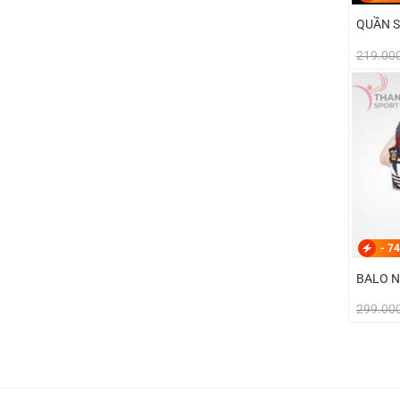
QUẦN S
219.00
-
74
BALO N
299.00