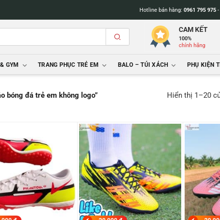
Hotline bán hàng:
0961 795 975
CAM KẾT
100%
chính hãng
 & GYM
TRANG PHỤC TRẺ EM
BALO – TÚI XÁCH
PHỤ KIỆN 
Hiển thị 1–20 c
o bóng đá trẻ em không logo”