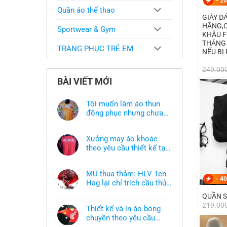
-
20
Quần áo thể thao
GIÀY Đ
HÃNG,C 
Sportwear & Gym
KHÂU F
THÁNG 
TRANG PHỤC TRẺ EM
NẾU BỊ
249.00
BÀI VIẾT MỚI
Tôi muốn làm áo thun
đồng phục nhưng chưa
có mẫu thì phải làm sao?
Không
có
bình
Xưởng may áo khoác
luận
ở
theo yêu cầu thiết kế tại
Tôi
TPHCM
Không
muốn
có
làm
bình
áo
MU thua thảm: HLV Ten
luận
thun
-
40
ở
Hag lại chỉ trích cầu thủ,
đồng
Xưởng
phục
thừa nhận sự thật chua
Không
may
nhưng
QUẦN S
có
áo
chát của bầy quỷ nhỏ
chưa
219.00
bình
khoác
có
Thiết kế và in áo bóng
luận
theo
mẫu
ở
chuyền theo yêu cầu
yêu
thì
MU
cầu
phải