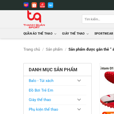
Bỏ
qua
nội
Tìm
dung
kiếm:
QUẦN ÁO THỂ THAO
GIÀY THỂ THAO
SPORTWEAR
Trang chủ
/
Sản phẩm
/
Sản phẩm được gắn thẻ “ á
DANH MỤC SẢN PHẨM
Balo - Túi xách
Đồ Bơi Trẻ Em
Giày thể thao
Phụ kiện thể thao