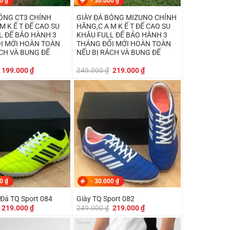
00
₫
-
30.000
₫
BÓNG CT3 CHÍNH
GIÀY ĐÁ BÓNG MIZUNO CHÍNH
M K Ế T ĐẾ CAO SU
HÃNG,C A M K Ế T ĐẾ CAO SU
L ĐẾ BẢO HÀNH 3
KHÂU FULL ĐẾ BẢO HÀNH 3
I MỚI HOÀN TOÀN
THÁNG ĐỔI MỚI HOÀN TOÀN
ÁCH VÀ BUNG ĐẾ
NẾU BỊ RÁCH VÀ BUNG ĐẾ
Giá
Giá
Giá
Giá
199.000
₫
249.000
₫
219.000
₫
gốc
hiện
gốc
hiện
là:
tại
là:
tại
219.000 ₫.
là:
249.000 ₫.
là:
199.000 ₫.
219.000 ₫.
00
₫
-
30.000
₫
 Đá TQ Sport 084
Giày TQ Sport 082
Giá
Giá
Giá
Giá
219.000
₫
249.000
₫
219.000
₫
gốc
hiện
gốc
hiện
là:
tại
là:
tại
249.000 ₫.
là:
249.000 ₫.
là: