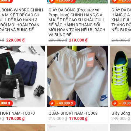
.000
₫
-
20.000
₫
-
20.0
Á BÓNG WINBRO CHÍNH
GIÀY ĐÁ BÓNG (Predator và
GIÀY ĐÁ 
A M K Ế T ĐẾ CAO SU
Propulsion) CHÍNH HÃNG,C A
HÃNG,C A 
ULL ĐẾ BẢO HÀNH 3
M K Ế T ĐẾ CAO SU KHÂU FULL
KHÂU FUL
ĐỔI MỚI HOÀN TOÀN
ĐẾ BẢO HÀNH 3 THÁNG ĐỔI
THÁNG ĐỔ
 RÁCH VÀ BUNG ĐẾ
MỚI HOÀN TOÀN NẾU BỊ RÁCH
NẾU BỊ R
VÀ BUNG ĐẾ
Giá
Giá
Giá
Giá
0
₫
229.000
₫
239.000
₫
219.000
₫
219.000
₫
gốc
hiện
gốc
hiện
là:
tại
là:
tại
249.000 ₫.
là:
239.000 ₫.
là:
229.000 ₫.
219.000 ₫.
.000
₫
-
40.000
₫
-
30.0
HORT NAM -TQ070
QUẦN SHORT NAM -TQ069
Giày Bóng
Giá
Giá
Giá
Giá
0
₫
179.000
₫
219.000
₫
179.000
₫
249.000
₫
gốc
hiện
gốc
hiện
là:
tại
là:
tại
219.000 ₫.
là:
219.000 ₫.
là: