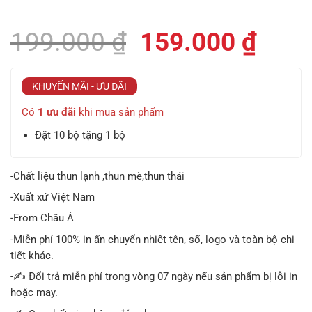
Giá
Giá
199.000
₫
159.000
₫
gốc
hiện
là:
tại
KHUYẾN MÃI - ƯU ĐÃI
199.000 ₫.
là:
Có
1 ưu đãi
khi mua sản phẩm
159.
Đặt 10 bộ tặng 1 bộ
-Chất liệu thun lạnh ,thun mè,thun thái
-Xuất xứ Việt Nam
-From Châu Á
-Miễn phí 100% in ấn chuyển nhiệt tên, số, logo và toàn bộ chi
tiết khác.
-✍️ Đổi trả miễn phí trong vòng 07 ngày nếu sản phẩm bị lỗi in
hoặc may.