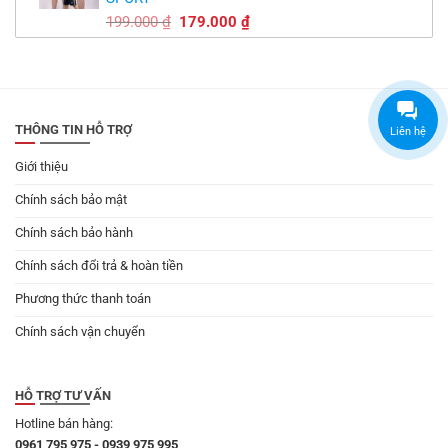
149.000 ₫.
Giá
Giá
199.000
₫
179.000
₫
gốc
hiện
là:
tại
199.000 ₫.
là:
179.000 ₫.
THÔNG TIN HỖ TRỢ
Liên hệ
Giới thiệu
Chính sách bảo mật
Chính sách bảo hành
Chính sách đổi trả & hoàn tiền
Phương thức thanh toán
Chính sách vận chuyển
HỖ TRỢ TƯ VẤN
Hotline bán hàng:
0961 795 975 - 0939 975 995