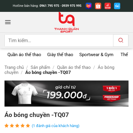
Bỏ
Hotline bán hàng:
0961 795 975
-
0939 975 995
qua
nội
dung
Tìm
kiếm:
Quần áo thể thao
Giày thể thao
Sportwear & Gym
Thể t
Trang chủ
/
Sản phẩm
/
Quần áo thể thao
/
Áo bóng
chuyền
/
Áo bóng chuyền -TQ07
Áo bóng chuyền -TQ07
(
1
đánh giá của khách hàng)
5
1
trên 5