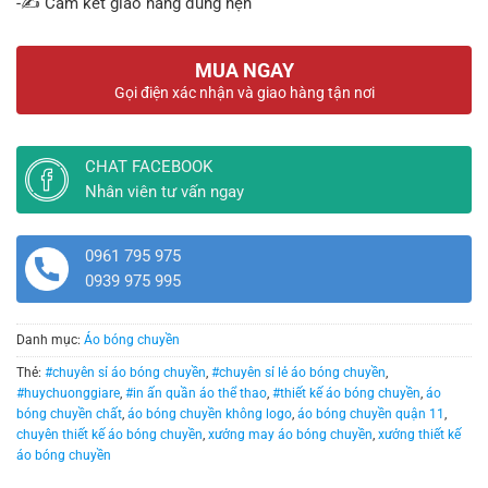
-✍️ Cam kết giao hàng đúng hẹn
MUA NGAY
Gọi điện xác nhận và giao hàng tận nơi
CHAT FACEBOOK
Nhân viên tư vấn ngay
0961 795 975
0939 975 995
Danh mục:
Áo bóng chuyền
Thẻ:
#chuyên sỉ áo bóng chuyền
,
#chuyên sỉ lẻ áo bóng chuyền
,
#huychuonggiare
,
#in ấn quần áo thể thao
,
#thiết kế áo bóng chuyền
,
áo
bóng chuyền chất
,
áo bóng chuyền không logo
,
áo bóng chuyền quận 11
,
chuyên thiết kế áo bóng chuyền
,
xưởng may áo bóng chuyền
,
xưởng thiết kế
áo bóng chuyền