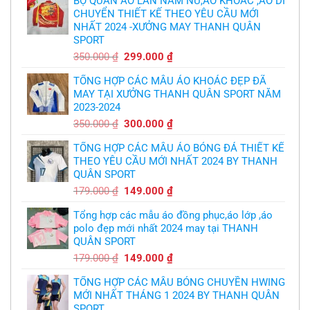
BỘ QUẦN ÁO LÂN NAM NỮ,ÁO KHOÁC ,ÁO DI
áo
thủ,
CHUYỂN THIẾT KẾ THEO YÊU CẦU MỚI
bóng
thừa
chuyền
nhận
NHẤT 2024 -XƯỞNG MAY THANH QUÂN
theo
sự
yêu
SPORT
thật
cầu
chua
,thiết
Giá
Giá
350.000
₫
299.000
₫
chát
kế
của
gốc
hiện
logo
bầy
free
TỔNG HỢP CÁC MẪU ÁO KHOÁC ĐẸP ĐÃ
là:
tại
quỷ
nhỏ
MAY TẠI XƯỞNG THANH QUÂN SPORT NĂM
350.000 ₫.
là:
2023-2024
299.000 ₫.
Giá
Giá
350.000
₫
300.000
₫
gốc
hiện
TỔNG HỢP CÁC MẪU ÁO BÓNG ĐÁ THIẾT KẾ
là:
tại
THEO YÊU CẦU MỚI NHẤT 2024 BY THANH
350.000 ₫.
là:
QUÂN SPORT
300.000 ₫.
Giá
Giá
179.000
₫
149.000
₫
gốc
hiện
Tổng hợp các mẫu áo đồng phục,áo lớp ,áo
là:
tại
polo đẹp mới nhất 2024 may tại THANH
179.000 ₫.
là:
QUÂN SPORT
149.000 ₫.
Giá
Giá
179.000
₫
149.000
₫
gốc
hiện
TỔNG HỢP CÁC MẪU BÓNG CHUYỀN HWING
là:
tại
MỚI NHẤT THÁNG 1 2024 BY THANH QUÂN
179.000 ₫.
là:
SPORT