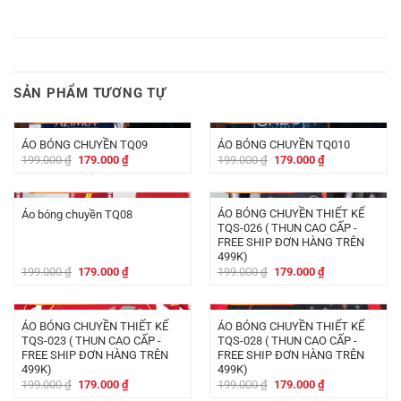
SẢN PHẨM TƯƠNG TỰ
-
20.000
₫
-
20.000
₫
ÁO BÓNG CHUYỀN TQ09
ÁO BÓNG CHUYỀN TQ010
Giá
Giá
Giá
Giá
199.000
₫
179.000
₫
199.000
₫
179.000
₫
gốc
hiện
gốc
hiện
là:
tại
là:
tại
-
20.000
₫
-
20.000
₫
199.000 ₫.
là:
199.000 ₫.
là:
179.000 ₫.
179.000 ₫.
ÁO BÓNG CHUYỀN THIẾT KẾ
Áo bóng chuyền TQ08
TQS-026 ( THUN CAO CẤP -
FREE SHIP ĐƠN HÀNG TRÊN
499K)
Giá
Giá
Giá
Giá
199.000
₫
179.000
₫
199.000
₫
179.000
₫
gốc
hiện
gốc
hiện
là:
tại
là:
tại
-
20.000
₫
-
20.000
₫
199.000 ₫.
là:
199.000 ₫.
là:
179.000 ₫.
179.000 ₫.
ÁO BÓNG CHUYỀN THIẾT KẾ
ÁO BÓNG CHUYỀN THIẾT KẾ
TQS-023 ( THUN CAO CẤP -
TQS-028 ( THUN CAO CẤP -
FREE SHIP ĐƠN HÀNG TRÊN
FREE SHIP ĐƠN HÀNG TRÊN
499K)
499K)
Giá
Giá
Giá
Giá
199.000
₫
179.000
₫
199.000
₫
179.000
₫
gốc
hiện
gốc
hiện