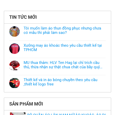
TIN TỨC MỚI
Tôi muốn làm áo thun đồng phục nhưng chưa
có mẫu thì phải làm sao?
Không
có
bình
Xưởng may áo khoác theo yêu cầu thiết kế tại
luận
TPHCM
ở
Tôi
Không
muốn
có
làm
bình
áo
MU thua thảm: HLV Ten Hag lại chỉ trích cầu
luận
thun
thủ, thừa nhận sự thật chua chát của bầy quỷ
ở
đồng
Xưởng
nhỏ
phục
Không
may
nhưng
có
áo
chưa
bình
khoác
Thiết kế và in áo bóng chuyền theo yêu cầu
có
luận
theo
mẫu
,thiết kế logo free
ở
yêu
thì
MU
cầu
Không
phải
thua
thiết
có
làm
thảm:
kế
bình
sao?
HLV
tại
luận
Ten
TPHCM
ở
Hag
SẢN PHẨM MỚI
Thiết
lại
kế
chỉ
và
trích
in
cầu