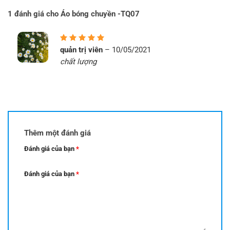
là:
tại
là:
tại
199.000 ₫.
là:
199.000 ₫.
là:
1 đánh giá cho
Áo bóng chuyền -TQ07
179.000 ₫.
179.000 ₫.
Được
quản trị viên
–
10/05/2021
xếp hạng
chất lượng
5
5 sao
Thêm một đánh giá
Đánh giá của bạn
*
Đánh giá của bạn
*