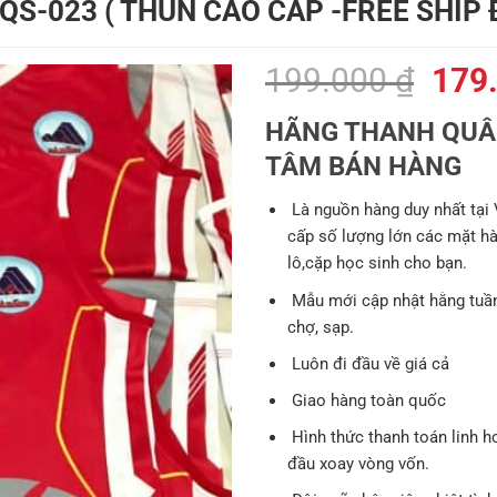
QS-023 ( THUN CAO CẤP -FREE SHIP
Giá
199.000
₫
179
gốc
HÃNG THANH QUÂN
là:
TÂM BÁN HÀNG
199.
Là nguồn hàng duy nhất tại
cấp số lượng lớn các mặt hàng
lô,cặp học sinh cho bạn.
Mẫu mới cập nhật hằng tuần
chợ, sạp.
Luôn đi đầu về giá cả
Giao hàng toàn quốc
Hình thức thanh toán linh h
đầu xoay vòng vốn.