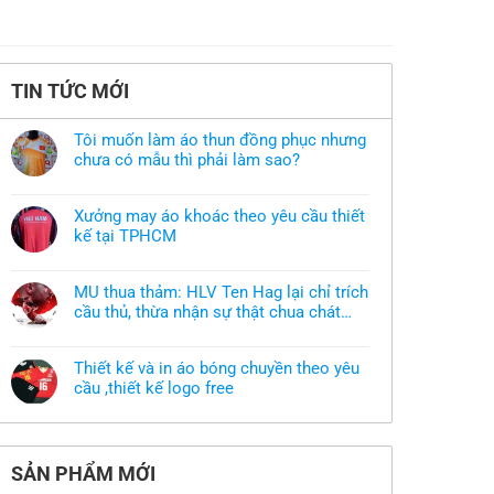
TIN TỨC MỚI
Tôi muốn làm áo thun đồng phục nhưng
chưa có mẫu thì phải làm sao?
Không
có
bình
Xưởng may áo khoác theo yêu cầu thiết
luận
ở
kế tại TPHCM
Tôi
Không
muốn
có
làm
bình
áo
MU thua thảm: HLV Ten Hag lại chỉ trích
luận
thun
ở
cầu thủ, thừa nhận sự thật chua chát
đồng
Xưởng
phục
của bầy quỷ nhỏ
Không
may
nhưng
có
áo
chưa
bình
khoác
có
Thiết kế và in áo bóng chuyền theo yêu
luận
theo
mẫu
ở
cầu ,thiết kế logo free
yêu
thì
MU
cầu
phải
Không
thua
thiết
làm
có
thảm:
kế
sao?
bình
HLV
tại
luận
Ten
TPHCM
ở
Hag
SẢN PHẨM MỚI
Thiết
lại
kế
chỉ