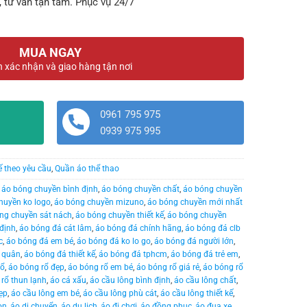
, tư vấn tận tâm. Phục vụ 24/7
MUA NGAY
n xác nhận và giao hàng tận nơi
0961 795 975
0939 975 995
ế theo yêu cầu
,
Quần áo thể thao
,
áo bóng chuyền bình định
,
áo bóng chuyền chất
,
áo bóng chuyền
huyền ko logo
,
áo bóng chuyền mizuno
,
áo bóng chuyền mới nhất
ng chuyền sát nách
,
áo bóng chuyền thiết kế
,
áo bóng chuyền
định
,
áo bóng đá cát lâm
,
áo bóng đá chính hãng
,
áo bóng đá clb
c
,
áo bóng đá em bé
,
áo bóng đá ko lo go
,
áo bóng đá người lớn
,
 quân
,
áo bóng đá thiết kế
,
áo bóng đá tphcm
,
áo bóng đá trẻ em
,
rổ
,
áo bóng rổ đẹp
,
áo bóng rổ em bé
,
áo bóng rổ giá rẻ
,
áo bóng rổ
rổ thun lạnh
,
áo cá xấu
,
áo cầu lông bình định
,
áo cầu lông chất
,
ẹp
,
áo cầu lông em bé
,
áo cầu lông phù cát
,
áo cầu lông thiết kế
,
on
,
áo di chuyển
,
áo du lịch
,
áo đi chơi
,
áo đồng phục
,
áo đua xe
,