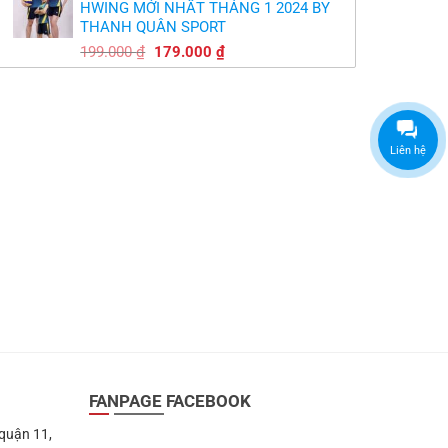
HWING MỚI NHẤT THÁNG 1 2024 BY
179.000 ₫.
là:
THANH QUÂN SPORT
149.000 ₫.
Giá
Giá
199.000
₫
179.000
₫
gốc
hiện
là:
tại
199.000 ₫.
là:
179.000 ₫.
Liên hệ
FANPAGE FACEBOOK
 quận 11,