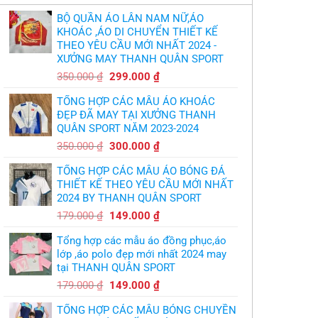
và
trích
in
cầu
BỘ QUẦN ÁO LÂN NAM NỮ,ÁO
áo
thủ,
bóng
KHOÁC ,ÁO DI CHUYỂN THIẾT KẾ
thừa
chuyền
nhận
THEO YÊU CẦU MỚI NHẤT 2024 -
theo
sự
yêu
XƯỞNG MAY THANH QUÂN SPORT
thật
cầu
chua
,thiết
Giá
Giá
chát
350.000
₫
299.000
₫
kế
của
gốc
hiện
logo
bầy
free
TỔNG HỢP CÁC MẪU ÁO KHOÁC
quỷ
là:
tại
nhỏ
ĐẸP ĐÃ MAY TẠI XƯỞNG THANH
350.000 ₫.
là:
QUÂN SPORT NĂM 2023-2024
299.000 ₫.
Giá
Giá
350.000
₫
300.000
₫
gốc
hiện
TỔNG HỢP CÁC MẪU ÁO BÓNG ĐÁ
là:
tại
THIẾT KẾ THEO YÊU CẦU MỚI NHẤT
350.000 ₫.
là:
2024 BY THANH QUÂN SPORT
300.000 ₫.
Giá
Giá
179.000
₫
149.000
₫
gốc
hiện
Tổng hợp các mẫu áo đồng phục,áo
là:
tại
lớp ,áo polo đẹp mới nhất 2024 may
179.000 ₫.
là:
tại THANH QUÂN SPORT
149.000 ₫.
Giá
Giá
179.000
₫
149.000
₫
gốc
hiện
TỔNG HỢP CÁC MẪU BÓNG CHUYỀN
là:
tại