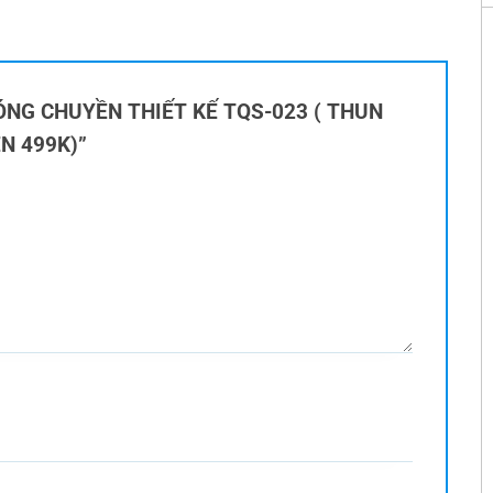
O BÓNG CHUYỀN THIẾT KẾ TQS-023 ( THUN
ÊN 499K)”