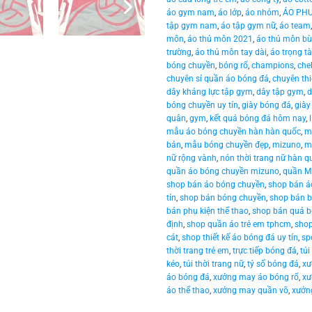
áo gym nam
,
áo lớp
,
áo nhóm
,
ÁO PH
tập gym nam
,
áo tập gym nữ
,
áo team
môn
,
áo thủ môn 2021
,
áo thủ môn bùi
trường
,
áo thủ môn tay dài
,
áo trọng tà
bóng chuyền
,
bóng rổ
,
champions
,
che
chuyên sỉ quần áo bóng đá
,
chuyên thi
dây kháng lực tập gym
,
dây tập gym
,
d
bóng chuyền uy tín
,
giày bóng đá
,
giày
quân
,
gym
,
kết quả bóng đá hôm nay
,
mẫu áo bóng chuyền hàn hàn quốc
,
m
bản
,
mẫu bóng chuyền đẹp
,
mizuno
,
m
nữ rộng vành
,
nón thời trang nữ hàn q
quần áo bóng chuyền mizuno
,
quần 
shop bán áo bóng chuyền
,
shop bán áo
tín
,
shop bán bóng chuyền
,
shop bán b
bán phụ kiện thể thao
,
shop bán quả 
định
,
shop quần áo trẻ em tphcm
,
shop
cát
,
shop thiết kế áo bóng đá uy tín
,
sp
thời trang trẻ em
,
trực tiếp bóng đá
,
túi
kéo
,
túi thời trang nữ
,
tỷ số bóng đá
,
xư
áo bóng đá
,
xưởng may áo bóng rổ
,
xư
áo thể thao
,
xưởng may quần võ
,
xưởng