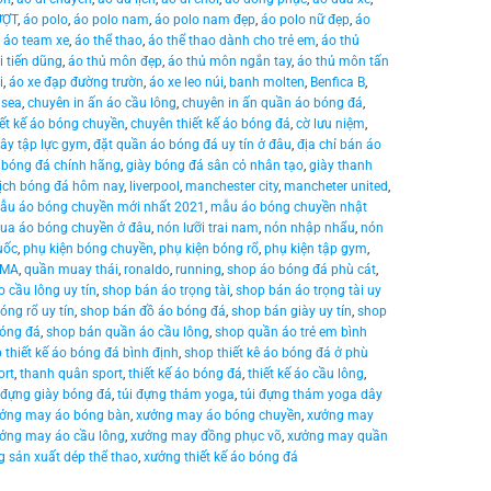
ƯỢT
,
áo polo
,
áo polo nam
,
áo polo nam đẹp
,
áo polo nữ đẹp
,
áo
,
áo team xe
,
áo thể thao
,
áo thể thao dành cho trẻ em
,
áo thủ
 tiến dũng
,
áo thủ môn đẹp
,
áo thủ môn ngắn tay
,
áo thủ môn tấn
i
,
áo xe đạp đường trườn
,
áo xe leo núi
,
banh molten
,
Benfica B
,
lsea
,
chuyên in ấn áo cầu lông
,
chuyên in ấn quần áo bóng đá
,
ết kế áo bóng chuyền
,
chuyên thiết kế áo bóng đá
,
cờ lưu niệm
,
ây tập lực gym
,
đặt quần áo bóng đá uy tín ở đâu
,
địa chỉ bán áo
 bóng đá chính hãng
,
giày bóng đá sân cỏ nhân tạo
,
giày thanh
lịch bóng đá hôm nay
,
liverpool
,
manchester city
,
mancheter united
,
ẫu áo bóng chuyền mới nhất 2021
,
mẫu áo bóng chuyền nhật
ua áo bóng chuyền ở đâu
,
nón lưỡi trai nam
,
nón nhập nhẩu
,
nón
uốc
,
phụ kiện bóng chuyền
,
phụ kiện bóng rổ
,
phụ kiện tập gym
,
MMA
,
quần muay thái
,
ronaldo
,
running
,
shop áo bóng đá phù cát
,
 cầu lông uy tín
,
shop bán áo trọng tài
,
shop bán áo trọng tài uy
óng rổ uy tín
,
shop bán đồ áo bóng đá
,
shop bán giày uy tín
,
shop
bóng đá
,
shop bán quần áo cầu lông
,
shop quần áo trẻ em bình
 thiết kế áo bóng đá bình định
,
shop thiết kê áo bóng đá ở phù
ort
,
thanh quân sport
,
thiết kế áo bóng đá
,
thiết kế áo cầu lông
,
 đựng giày bóng đá
,
túi đựng thảm yoga
,
túi đựng thảm yoga dây
ởng may áo bóng bàn
,
xưởng may áo bóng chuyền
,
xưởng may
ởng may áo cầu lông
,
xưởng may đồng phục võ
,
xưởng may quần
 sản xuất dép thể thao
,
xưởng thiết kế áo bóng đá