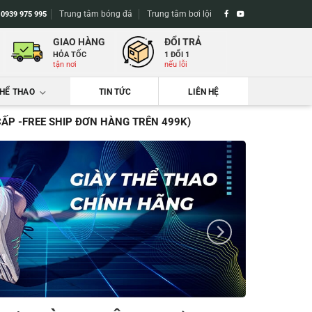
Trung tâm bóng đá
Trung tâm bơi lội
-
0939 975 995
GIAO HÀNG
ĐỔI TRẢ
HỎA TỐC
1 ĐỔI 1
tận nơi
nếu lỗi
THỂ THAO
TIN TỨC
LIÊN HỆ
CẤP -FREE SHIP ĐƠN HÀNG TRÊN 499K)