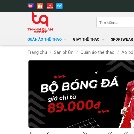
Bỏ
qua
nội
Tìm
dung
kiếm:
QUẦN ÁO THỂ THAO
GIÀY THỂ THAO
SPORTWEAR
Trang chủ
/
Sản phẩm
/
Quần áo thể thao
/
Áo bó