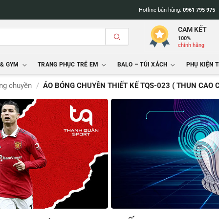
Hotline bán hàng:
0961 795 975
CAM KẾT
100%
chính hãng
 & GYM
TRANG PHỤC TRẺ EM
BALO – TÚI XÁCH
PHỤ KIỆN 
ng chuyền
/
ÁO BÓNG CHUYỀN THIẾT KẾ TQS-023 ( THUN CAO 