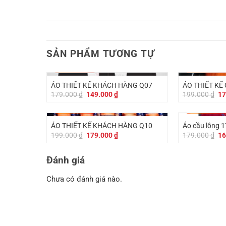
SẢN PHẨM TƯƠNG TỰ
-
30.000
₫
-
20.000
₫
ÁO THIẾT KẾ KHÁCH HÀNG Q07
ÁO THIẾT KẾ
Giá
Giá
Gi
179.000
₫
149.000
₫
199.000
₫
17
gốc
hiện
gố
là:
tại
là:
-
20.000
₫
-
10.000
₫
179.000 ₫.
là:
19
149.000 ₫.
ÁO THIẾT KẾ KHÁCH HÀNG Q10
Áo cầu lông 1
Giá
Giá
Gi
199.000
₫
179.000
₫
179.000
₫
16
gốc
hiện
gố
là:
tại
là:
199.000 ₫.
là:
17
Đánh giá
179.000 ₫.
Chưa có đánh giá nào.