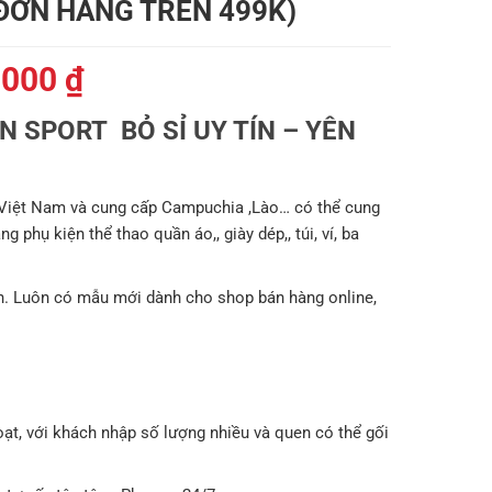
 ĐƠN HÀNG TRÊN 499K)
Giá
.000
₫
hiện
 SPORT BỎ SỈ UY TÍN – YÊN
tại
000 ₫.
là:
179.000 ₫.
 Việt Nam và cung cấp Campuchia ,Lào… có thể cung
 phụ kiện thể thao quần áo,, giày dép,, túi, ví, ba
. Luôn có mẫu mới dành cho shop bán hàng online,
oạt, với khách nhập số lượng nhiều và quen có thể gối