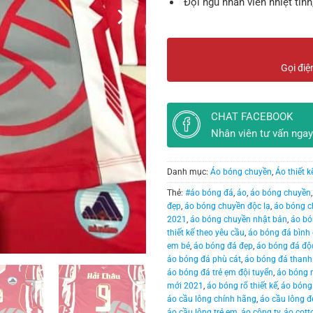
Đội ngũ nhân viên nhiệt tình
Gọi điệ
CHAT FACEBOOK
Nhân viên tư vấn ngay
Danh mục:
Áo bóng chuyền
,
Áo thiết k
Thẻ:
#áo bóng đá
,
áo
,
áo bóng chuyền
đẹp
,
áo bóng chuyền độc lạ
,
áo bóng c
2021
,
áo bóng chuyền nhật bản
,
áo bó
thiết kế theo yêu cầu
,
áo bóng đá bình 
em bé
,
áo bóng đá đẹp
,
áo bóng đá độ
áo bóng đá phù cát
,
áo bóng đá thanh
áo bóng đá trẻ ẹm đội tuyển
,
áo bóng 
mới 2021
,
áo bóng rổ thiết kế
,
áo bóng 
áo cầu lông chính hãng
,
áo cầu lông đ
áo cầu lông trẻ em
,
áo công ty
,
áo cott