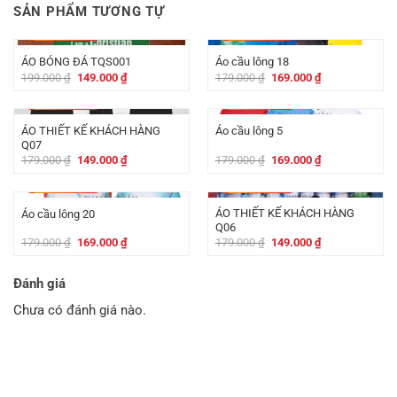
SẢN PHẨM TƯƠNG TỰ
-
50.000
₫
-
10.000
₫
ÁO BÓNG ĐÁ TQS001
Áo cầu lông 18
Giá
Giá
Giá
Giá
199.000
₫
149.000
₫
179.000
₫
169.000
₫
gốc
hiện
gốc
hiện
là:
tại
là:
tại
-
30.000
₫
-
10.000
₫
199.000 ₫.
là:
179.000 ₫.
là:
149.000 ₫.
169.000 ₫.
ÁO THIẾT KẾ KHÁCH HÀNG
Áo cầu lông 5
Q07
Giá
Giá
Giá
Giá
179.000
₫
149.000
₫
179.000
₫
169.000
₫
gốc
hiện
gốc
hiện
là:
tại
là:
tại
-
10.000
₫
-
30.000
₫
179.000 ₫.
là:
179.000 ₫.
là:
149.000 ₫.
169.000 ₫.
ÁO THIẾT KẾ KHÁCH HÀNG
Áo cầu lông 20
Q06
Giá
Giá
Giá
Giá
179.000
₫
169.000
₫
179.000
₫
149.000
₫
gốc
hiện
gốc
hiện
là:
tại
là:
tại
179.000 ₫.
là:
179.000 ₫.
là:
Đánh giá
169.000 ₫.
149.000 ₫.
Chưa có đánh giá nào.