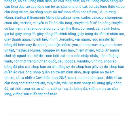
bóng rổ
,
áo cầu lông bình định
,
áo cầu lông chất
,
áo cầu lông chính hãng
,
áo
cầu lông đẹp
,
áo cầu lông em bé
,
áo cầu lông phù cát
,
áo cầu lông thiết kế
,
áo
cầu lông trẻ em
,
áo đồng phục
,
áo thể thao dành cho trẻ em
,
Bà Phương
Hằng
,
Benfica B
,
Benjamin Mendy
,
breaking news
,
carlos caicedo
,
champions
,
châu tấn
,
chelsea
,
chuyên in ấn áo cầu lông
,
chuyên thiết kế áo bóng chuyền
,
cờ lưu niệm
,
cristiano ronaldo
,
cung tên thể thao
,
dormunt
,
đàm vĩnh hưng
,
gia lai
,
giày bóng đá
,
giày bóng đá chính hãng
,
giày bóng đá sân cỏ nhân tạo
,
giày thanh quân
,
huỳnh hiểu minh
,
Jorginho
,
kẹp ngầm
,
lego master
,
lịch
bóng đá hôm nay
,
liverpool
,
lưu diệc phàm
,
lyon
,
manchester city
,
mancheter
united
,
matheus Nunes
,
mbappe
,
mì hảo hảo
,
mlem mlem
,
Moto GP
,
người
chơi hệ
,
người chơi hệ đẹp
,
nón lưỡi trai nam
,
nón nhập nhẩu
,
nón nữ rộng
vành
,
nón thời trang nữ hàn quốc
,
paul pogba
,
ronaldo
,
running
,
shop áo
bóng đá phù cát
,
shop bán áo cầu lông uy tín
,
shop bán giày uy tín
,
shop bán
quần áo cầu lông
,
shop quần áo trẻ em bình định
,
shop quần áo trẻ em
tphcm
,
số ca nhiễm Covil hôm nay 28/8
,
sport
,
thanh quân sport
,
thiết kế áo
cầu lông
,
thời trang trẻ em
,
thủy tiên
,
triệu vy
,
trịnh snagr
,
túi đựng giày bóng
đá
,
túi thời trang nữ
,
xu cà na
,
xưởng may áo bóng đá
,
xưởng may áo cầu
lông
,
xưởng sản xuất dép thể thao