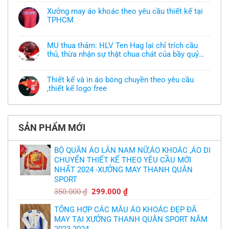
có
bình
Xưởng may áo khoác theo yêu cầu thiết kế tại
luận
TPHCM
ở
Tôi
Không
muốn
có
làm
bình
áo
MU thua thảm: HLV Ten Hag lại chỉ trích cầu
luận
thun
thủ, thừa nhận sự thật chua chát của bầy quỷ
ở
đồng
Xưởng
nhỏ
phục
Không
may
nhưng
có
áo
chưa
bình
khoác
Thiết kế và in áo bóng chuyền theo yêu cầu
có
luận
theo
mẫu
,thiết kế logo free
ở
yêu
thì
MU
cầu
Không
phải
thua
thiết
có
làm
thảm:
kế
bình
sao?
HLV
tại
luận
Ten
TPHCM
ở
Hag
SẢN PHẨM MỚI
Thiết
lại
kế
chỉ
và
trích
in
BỘ QUẦN ÁO LÂN NAM NỮ,ÁO KHOÁC ,ÁO DI
cầu
áo
thủ,
CHUYỂN THIẾT KẾ THEO YÊU CẦU MỚI
bóng
thừa
chuyền
nhận
NHẤT 2024 -XƯỞNG MAY THANH QUÂN
theo
sự
yêu
SPORT
thật
cầu
chua
,thiết
Giá
Giá
350.000
₫
299.000
₫
chát
kế
của
gốc
hiện
logo
bầy
free
TỔNG HỢP CÁC MẪU ÁO KHOÁC ĐẸP ĐÃ
là:
tại
quỷ
nhỏ
MAY TẠI XƯỞNG THANH QUÂN SPORT NĂM
350.000 ₫.
là:
2023-2024