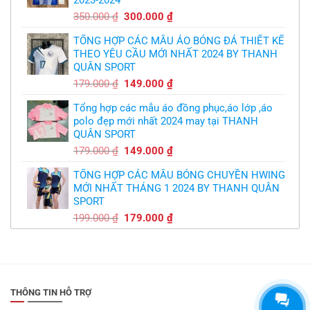
299.000 ₫.
Giá
Giá
350.000
₫
300.000
₫
gốc
hiện
TỔNG HỢP CÁC MẪU ÁO BÓNG ĐÁ THIẾT KẾ
là:
tại
THEO YÊU CẦU MỚI NHẤT 2024 BY THANH
350.000 ₫.
là:
QUÂN SPORT
300.000 ₫.
Giá
Giá
179.000
₫
149.000
₫
gốc
hiện
Tổng hợp các mẫu áo đồng phục,áo lớp ,áo
là:
tại
polo đẹp mới nhất 2024 may tại THANH
179.000 ₫.
là:
QUÂN SPORT
149.000 ₫.
Giá
Giá
179.000
₫
149.000
₫
gốc
hiện
TỔNG HỢP CÁC MẪU BÓNG CHUYỀN HWING
là:
tại
MỚI NHẤT THÁNG 1 2024 BY THANH QUÂN
179.000 ₫.
là:
SPORT
149.000 ₫.
Giá
Giá
199.000
₫
179.000
₫
gốc
hiện
là:
tại
199.000 ₫.
là:
179.000 ₫.
THÔNG TIN HỖ TRỢ