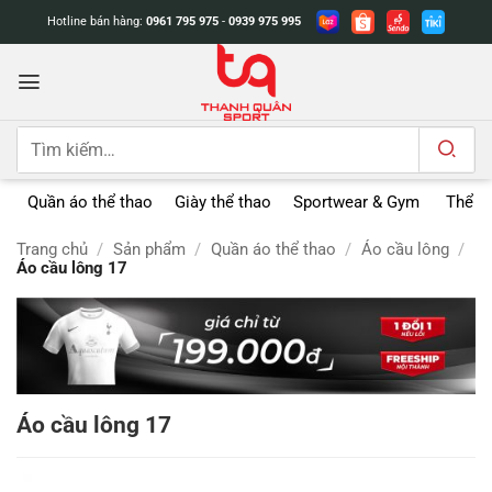
Bỏ
Hotline bán hàng:
0961 795 975
-
0939 975 995
qua
nội
dung
Tìm
kiếm:
Quần áo thể thao
Giày thể thao
Sportwear & Gym
Thể t
Trang chủ
/
Sản phẩm
/
Quần áo thể thao
/
Áo cầu lông
/
Áo cầu lông 17
Áo cầu lông 17