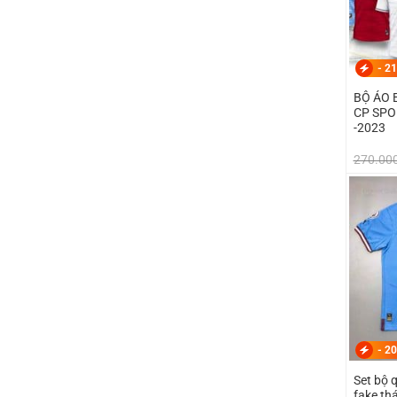
-
21
BỘ ÁO 
CP SPO
-2023
270.00
-
20
Set bộ 
fake th