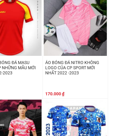
159.000 ₫.
179.000 ₫.
BÓNG ĐÁ MASU
ÁO BÓNG ĐÁ NITRO KHÔNG
P NHỮNG MẪU MỚI
LOGO CỦA CP SPORT MỚI
2-2023
NHẤT 2022 -2023
170.000
₫