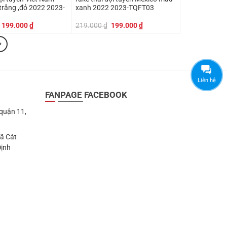
trắng ,đỏ 2022 2023-
xanh 2022 2023-TQFT03
Giá
Giá
Giá
Giá
199.000
₫
219.000
₫
199.000
₫
gốc
hiện
gốc
hiện
là:
tại
là:
tại
219.000 ₫.
là:
219.000 ₫.
là:
199.000 ₫.
199.000 ₫.
Liên hệ
FANPAGE FACEBOOK
 quận 11,
Xã Cát
Định