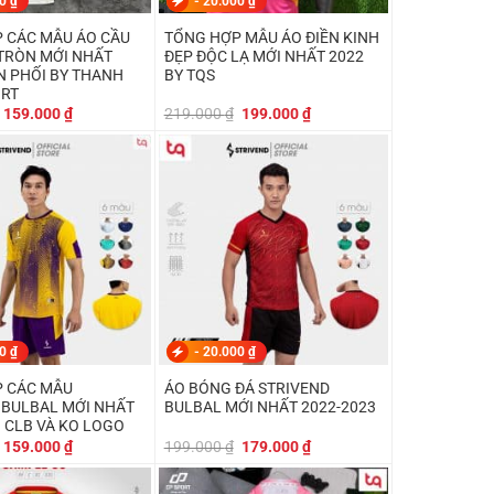
00
₫
-
20.000
₫
 CÁC MẪU ÁO CẦU
TỔNG HỢP MẪU ÁO ĐIỀN KINH
TRÒN MỚI NHẤT
ĐẸP ĐỘC LẠ MỚI NHẤT 2022
N PHỐI BY THANH
BY TQS
ORT
Giá
Giá
Giá
Giá
159.000
₫
219.000
₫
199.000
₫
gốc
hiện
gốc
hiện
là:
tại
là:
tại
199.000 ₫.
là:
219.000 ₫.
là:
159.000 ₫.
199.000 ₫.
00
₫
-
20.000
₫
 CÁC MẪU
ÁO BÓNG ĐÁ STRIVEND
AL MỚI NHẤT
BULBAL MỚI NHẤT 2022-2023
3 CLB VÀ KO LOGO
Giá
Giá
Giá
Giá
159.000
₫
199.000
₫
179.000
₫
gốc
hiện
gốc
hiện
là:
tại
là:
tại
189.000 ₫.
là:
199.000 ₫.
là: