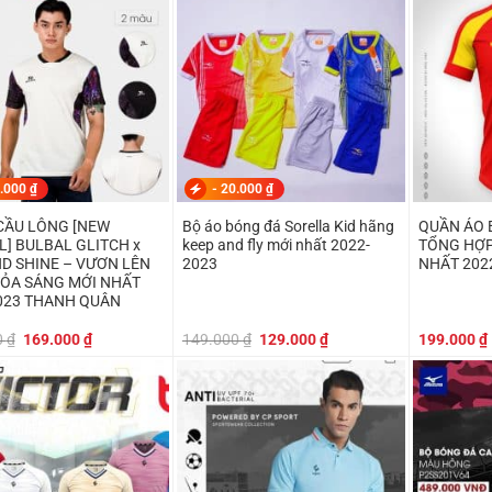
149.000 ₫.
239.000 ₫.
.000
₫
-
20.000
₫
CẦU LÔNG [NEW
Bộ áo bóng đá Sorella Kid hãng
QUẦN ÁO 
L] BULBAL GLITCH x
keep and fly mới nhất 2022-
TỔNG HỢ
ND SHINE – VƯƠN LÊN
2023
NHẤT 202
ỎA SÁNG MỚI NHẤT
023 THANH QUÂN
Giá
Giá
Giá
Giá
0
₫
169.000
₫
149.000
₫
129.000
₫
199.000
₫
gốc
hiện
gốc
hiện
là:
tại
là:
tại
179.000 ₫.
là:
149.000 ₫.
là:
169.000 ₫.
129.000 ₫.