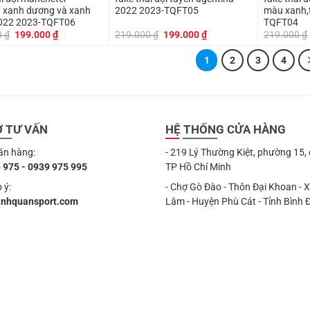
 xanh dương và xanh
2022 2023-TQFT05
màu xanh,
ắng 2022 2023-TQFT06
TQFT04
Giá
Giá
Giá
Giá
0
₫
199.000
₫
219.000
₫
199.000
₫
219.000
₫
gốc
hiện
gốc
hiện
là:
tại
là:
tại
1
2
3
4
219.000 ₫.
là:
219.000 ₫.
là:
199.000 ₫.
199.000 ₫.
Ợ TƯ VẤN
HỆ THỐNG CỬA HÀNG
án hàng:
- 219 Lý Thường Kiệt, phường 15,
 975 - 0939 975 995
TP Hồ Chí Minh
 ý:
- Chợ Gò Đào - Thôn Đại Khoan - 
anhquansport.com
Lâm - Huyện Phù Cát - Tỉnh Bình 