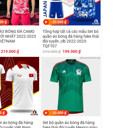
000
₫
-
20.000
₫
ÁO BÓNG ĐÁ CAMO
Tổng hợp tất cả các mẫu Set bộ
ỚI NHẤT 2022-2023
quần áo bóng đá hàng fake thái
VIỆTNAM
đội tuyển ,clb 2022-2023-
TQFT07
Giá
Giá
Giá
Giá
219.000
₫
219.000
₫
199.000
₫
gốc
hiện
gốc
hiện
là:
tại
là:
tại
499.000 ₫.
là:
219.000 ₫.
là:
219.000 ₫.
199.000 ₫.
00
₫
-
20.000
₫
ần áo bóng đá hàng
Set bộ quần áo bóng đá hàng
đội tuyển Viêt Nam
fake thái đội tuyển Mexico màu