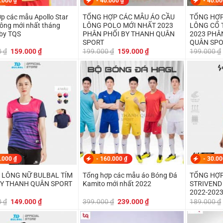
.000
₫
-
40.000
₫
-
40.0
p các mẫu Apollo Star
TỔNG HỢP CÁC MẪU ÁO CẦU
TỔNG HỢP
ông mới nhất tháng
LÔNG POLO MỚI NHẤT 2023
LÔNG CỔ 
by TQS
PHÂN PHỐI BY THANH QUÂN
2023 PHÂ
SPORT
QUÂN SP
Giá
Giá
Giá
Giá
0
₫
159.000
₫
199.000
₫
159.000
₫
199.000
₫
gốc
hiện
gốc
hiện
là:
tại
là:
tại
169.000 ₫.
là:
199.000 ₫.
là:
159.000 ₫.
159.000 ₫.
.000
₫
-
160.000
₫
-
30.0
 LÔNG NỮ BULBAL TÍM
Tổng hợp các mẫu áo Bóng Đá
TỔNG HỢP
Y THANH QUÂN SPORT
Kamito mới nhất 2022
STRIVEND BULB
2022-202
Giá
Giá
Giá
Giá
0
₫
149.000
₫
399.000
₫
239.000
₫
189.000
₫
gốc
hiện
gốc
hiện
là:
tại
là:
tại
179.000 ₫.
là:
399.000 ₫.
là: