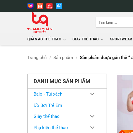
Bỏ
qua
nội
Tìm
dung
kiếm:
QUẦN ÁO THỂ THAO
GIÀY THỂ THAO
SPORTWEAR
Trang chủ
/
Sản phẩm
/
Sản phẩm được gắn thẻ “ á
DANH MỤC SẢN PHẨM
Balo - Túi xách
Đồ Bơi Trẻ Em
Giày thể thao
Phụ kiện thể thao