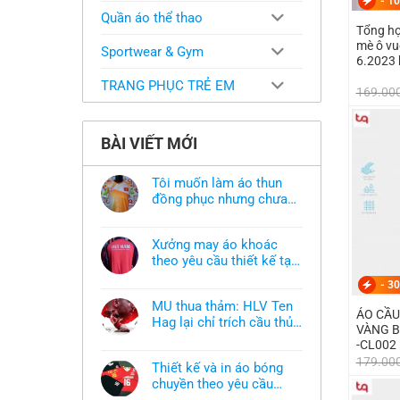
-
10
Quần áo thể thao
Tổng hợ
mè ô vu
Sportwear & Gym
6.2023 
TRANG PHỤC TRẺ EM
169.00
BÀI VIẾT MỚI
Tôi muốn làm áo thun
đồng phục nhưng chưa
có mẫu thì phải làm sao?
Không
có
bình
Xưởng may áo khoác
luận
ở
theo yêu cầu thiết kế tại
Tôi
TPHCM
Không
muốn
-
30
có
làm
bình
áo
MU thua thảm: HLV Ten
luận
thun
ÁO CẦU
ở
Hag lại chỉ trích cầu thủ,
đồng
VÀNG B
Xưởng
phục
thừa nhận sự thật chua
Không
may
-CL002
nhưng
có
áo
chát của bầy quỷ nhỏ
chưa
179.00
bình
khoác
có
Thiết kế và in áo bóng
luận
theo
mẫu
ở
chuyền theo yêu cầu
yêu
thì
MU
cầu
phải