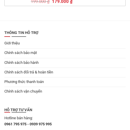
Giá
Giá
199.000
₫
179.000
₫
gốc
hiện
là:
tại
199.000 ₫.
là:
179.000 ₫.
THÔNG TIN HỖ TRỢ
Giới thiệu
Chính sách bảo mật
Chính sách bảo hành
Chính sách đổi trả & hoàn tiền
Phương thức thanh toán
Chính sách vận chuyển
HỖ TRỢ TƯ VẤN
Hotline bán hàng:
0961 795 975 - 0939 975 995