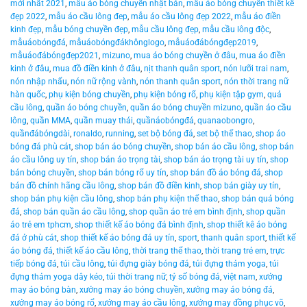
mới nhất 2021
,
mẫu áo bóng chuyền nhật bản
,
mẫu áo bóng chuyền thiết kế
đẹp 2022
,
mẫu áo cầu lông đep
,
mẫu áo cầu lông đẹp 2022
,
mẫu áo điền
kinh đẹp
,
mẫu bóng chuyền đẹp
,
mẫu cầu lông đẹp
,
mẫu cầu lông độc
,
mẫuáobóngđá
,
mẫuáobóngđákhônglogo
,
mẫuáođábóngđẹp2019
,
mẫuáođábóngđẹp2021
,
mizuno
,
mua áo bóng chuyền ở đâu
,
mua áo điền
kinh ở đâu
,
mua đồ điền kinh ở đâu
,
nịt thanh quân sport
,
nón lưỡi trai nam
,
nón nhập nhẩu
,
nón nữ rộng vành
,
nón thanh quân sport
,
nón thời trang nữ
hàn quốc
,
phụ kiện bóng chuyền
,
phụ kiện bóng rổ
,
phụ kiện tập gym
,
quả
cầu lông
,
quần áo bóng chuyền
,
quần áo bóng chuyền mizuno
,
quần áo cầu
lông
,
quần MMA
,
quần muay thái
,
quầnáobóngđá
,
quanaobongro
,
quầnđábóngdài
,
ronaldo
,
running
,
set bộ bóng đá
,
set bộ thể thao
,
shop áo
bóng đá phù cát
,
shop bán áo bóng chuyền
,
shop bán áo cầu lông
,
shop bán
áo cầu lông uy tín
,
shop bán áo trọng tài
,
shop bán áo trọng tài uy tín
,
shop
bán bóng chuyền
,
shop bán bóng rổ uy tín
,
shop bán đồ áo bóng đá
,
shop
bán đồ chính hãng cầu lông
,
shop bán đồ điền kinh
,
shop bán giày uy tín
,
shop bán phụ kiện cầu lông
,
shop bán phụ kiện thể thao
,
shop bán quả bóng
đá
,
shop bán quần áo cầu lông
,
shop quần áo trẻ em bình định
,
shop quần
áo trẻ em tphcm
,
shop thiết kế áo bóng đá bình định
,
shop thiết kê áo bóng
đá ở phù cát
,
shop thiết kế áo bóng đá uy tín
,
sport
,
thanh quân sport
,
thiết kế
áo bóng đá
,
thiết kế áo cầu lông
,
thời trang thể thao
,
thời trang trẻ em
,
trực
tiếp bóng đá
,
túi cầu lông
,
túi đựng giày bóng đá
,
túi đựng thảm yoga
,
túi
đựng thảm yoga dây kéo
,
túi thời trang nữ
,
tỷ số bóng đá
,
việt nam
,
xưởng
may áo bóng bàn
,
xưởng may áo bóng chuyền
,
xưởng may áo bóng đá
,
xưởng may áo bóng rổ
,
xưởng may áo cầu lông
,
xưởng may đồng phục võ
,