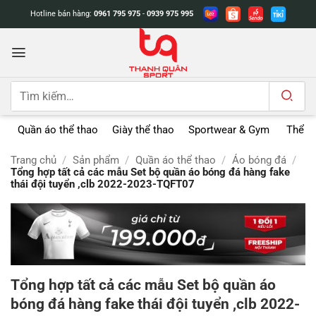
Bỏ
Hotline bán hàng:
0961 795 975
-
0939 975 995
qua
nội
dung
Tìm
kiếm:
Quần áo thể thao
Giày thể thao
Sportwear & Gym
Thể t
Trang chủ
/
Sản phẩm
/
Quần áo thể thao
/
Áo bóng đá
/
Tổng hợp tất cả các mẫu Set bộ quần áo bóng đá hàng fake
thái đội tuyển ,clb 2022-2023-TQFT07
Tổng hợp tất cả các mẫu Set bộ quần áo
bóng đá hàng fake thái đội tuyển ,clb 2022-