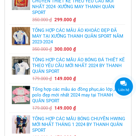
CHUYỂN THIẾT KẾ THEO YÊU CẦU MỚI
bóng
thừa
chuyền
nhận
NHẤT 2024 -XƯỞNG MAY THANH QUÂN
theo
sự
yêu
SPORT
thật
cầu
chua
,thiết
Giá
Giá
350.000
₫
299.000
₫
chát
kế
của
gốc
hiện
logo
bầy
free
TỔNG HỢP CÁC MẪU ÁO KHOÁC ĐẸP ĐÃ
là:
tại
quỷ
nhỏ
MAY TẠI XƯỞNG THANH QUÂN SPORT NĂM
350.000 ₫.
là:
2023-2024
299.000 ₫.
Giá
Giá
350.000
₫
300.000
₫
gốc
hiện
TỔNG HỢP CÁC MẪU ÁO BÓNG ĐÁ THIẾT KẾ
là:
tại
THEO YÊU CẦU MỚI NHẤT 2024 BY THANH
350.000 ₫.
là:
QUÂN SPORT
300.000 ₫.
Giá
Giá
179.000
₫
149.000
₫
gốc
hiện
Tổng hợp các mẫu áo đồng phục,áo lớp ,áo
là:
tại
Liên hệ
polo đẹp mới nhất 2024 may tại THANH
179.000 ₫.
là:
QUÂN SPORT
149.000 ₫.
Giá
Giá
179.000
₫
149.000
₫
gốc
hiện
TỔNG HỢP CÁC MẪU BÓNG CHUYỀN HWING
là:
tại
MỚI NHẤT THÁNG 1 2024 BY THANH QUÂN
179.000 ₫.
là:
SPORT
149.000 ₫.