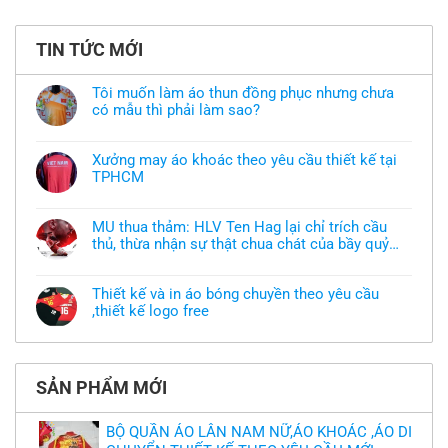
TIN TỨC MỚI
Tôi muốn làm áo thun đồng phục nhưng chưa
có mẫu thì phải làm sao?
Không
có
bình
Xưởng may áo khoác theo yêu cầu thiết kế tại
luận
TPHCM
ở
Tôi
Không
muốn
có
làm
bình
áo
MU thua thảm: HLV Ten Hag lại chỉ trích cầu
luận
thun
thủ, thừa nhận sự thật chua chát của bầy quỷ
ở
đồng
Xưởng
nhỏ
phục
Không
may
nhưng
có
áo
chưa
bình
khoác
Thiết kế và in áo bóng chuyền theo yêu cầu
có
luận
theo
mẫu
,thiết kế logo free
ở
yêu
thì
MU
cầu
Không
phải
thua
thiết
có
làm
thảm:
kế
bình
sao?
HLV
tại
luận
Ten
TPHCM
ở
Hag
SẢN PHẨM MỚI
Thiết
lại
kế
chỉ
và
trích
in
BỘ QUẦN ÁO LÂN NAM NỮ,ÁO KHOÁC ,ÁO DI
cầu
áo
thủ,