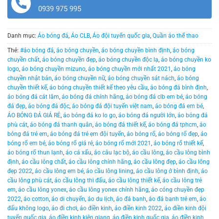
0939 975 995
Danh mục:
Áo bóng đá
,
Áo CLB
,
Áo đội tuyển quốc gia
,
Quần áo thể thao
Thẻ:
#áo bóng đá
,
áo bóng chuyền
,
áo bóng chuyền bình định
,
áo bóng
chuyền chất
,
áo bóng chuyền đẹp
,
áo bóng chuyền độc lạ
,
áo bóng chuyền ko
logo
,
áo bóng chuyền mizuno
,
áo bóng chuyền mới nhất 2021
,
áo bóng
chuyền nhật bản
,
áo bóng chuyền nữ
,
áo bóng chuyền sát nách
,
áo bóng
chuyền thiết kế
,
áo bóng chuyền thiết kế theo yêu cầu
,
áo bóng đá bình định
,
áo bóng đá cát lâm
,
áo bóng đá chính hãng
,
áo bóng đá clb em bé
,
áo bóng
đá đẹp
,
áo bóng đá độc
,
áo bóng đá đội tuyển việt nam
,
áo bóng đá em bé
,
ÁO BÓNG ĐÁ GIÁ RẺ
,
áo bóng đá ko lo go
,
áo bóng đá người lớn
,
áo bóng đá
phù cát
,
áo bóng đá thanh quân
,
áo bóng đá thiết kế
,
áo bóng đá tphcm
,
áo
bóng đá trẻ em
,
áo bóng đá trẻ ẹm đội tuyển
,
áo bóng rổ
,
áo bóng rổ đẹp
,
áo
bóng rổ em bé
,
áo bóng rổ giá rẻ
,
áo bóng rổ mới 2021
,
áo bóng rổ thiết kế
,
áo bóng rổ thun lạnh
,
áo cá xấu
,
áo câu lạc bộ
,
áo cầu lông
,
áo cầu lông bình
định
,
áo cầu lông chất
,
áo cầu lông chính hãng
,
áo cầu lông đẹp
,
áo cầu lông
đẹp 2022
,
áo cầu lông em bé
,
áo cầu lông lining
,
áo cầu lông ở bình định
,
áo
cầu lông phù cát
,
áo cầu lông thi đấu
,
áo cầu lông thiết kế
,
áo cầu lông trẻ
em
,
áo cầu lông yonex
,
áo cầu lông yonex chính hãng
,
áo cóng chuyền đẹp
2022
,
áo cotton
,
áo di chuyển
,
áo du lịch
,
áo đá banh
,
áo đá banh trẻ em
,
áo
đấu không logo
,
áo đi chơi
,
áo điền kinh
,
áo điền kinh 2022
,
áo điền kinh đội
tuyển quốc gia
,
áo điền kinh kiên giang
,
áo điền kinh quốc gia
,
áo điền kinh