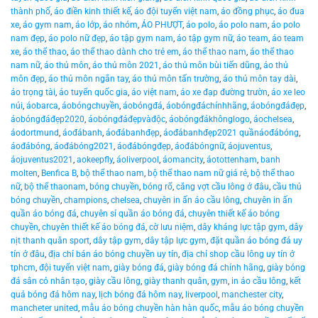
thành phố
,
áo điền kinh thiết kế
,
áo đội tuyển việt nam
,
áo đồng phục
,
áo đua
xe
,
áo gym nam
,
áo lớp
,
áo nhóm
,
ÁO PHƯỢT
,
áo polo
,
áo polo nam
,
áo polo
nam đẹp
,
áo polo nữ đẹp
,
áo tập gym nam
,
áo tập gym nữ
,
áo team
,
áo team
xe
,
áo thể thao
,
áo thể thao dành cho trẻ em
,
áo thể thao nam
,
áo thể thao
nam nữ
,
áo thủ môn
,
áo thủ môn 2021
,
áo thủ môn bùi tiến dũng
,
áo thủ
môn đẹp
,
áo thủ môn ngắn tay
,
áo thủ môn tấn trường
,
áo thủ môn tay dài
,
áo trọng tài
,
áo tuyển quốc gia
,
áo việt nam
,
áo xe đạp đường trườn
,
áo xe leo
núi
,
áobarca
,
áobóngchuyền
,
áobóngđá
,
áobóngđáchínhhãng
,
áobóngđáđẹp
,
áobóngđáđẹp2020
,
áobóngđáđẹpvàđộc
,
áobóngđákhônglogo
,
áochelsea
,
áodortmund
,
áođábanh
,
áođábanhđẹp
,
áođábanhđẹp2021 quầnáođábóng
,
áođábóng
,
áođábóng2021
,
áođábóngđẹp
,
áođábóngnữ
,
áojuventus
,
áojuventus2021
,
aokeepfly
,
áoliverpool
,
áomancity
,
áotottenham
,
banh
molten
,
Benfica B
,
bộ thể thao nam
,
bộ thể thao nam nữ giá rẻ
,
bộ thể thao
nữ
,
bộ thể thaonam
,
bóng chuyền
,
bóng rổ
,
căng vợt cầu lông ở đâu
,
cầu thủ
bóng chuyền
,
champions
,
chelsea
,
chuyên in ấn áo cầu lông
,
chuyên in ấn
quần áo bóng đá
,
chuyên sỉ quần áo bóng đá
,
chuyên thiết kế áo bóng
chuyền
,
chuyên thiết kế áo bóng đá
,
cờ lưu niệm
,
dây kháng lực tập gym
,
dây
nịt thanh quân sport
,
dây tập gym
,
dây tập lực gym
,
đặt quần áo bóng đá uy
tín ở đâu
,
địa chỉ bán áo bóng chuyền uy tín
,
địa chỉ shop cầu lông uy tín ở
tphcm
,
đội tuyển việt nam
,
giày bóng đá
,
giày bóng đá chính hãng
,
giày bóng
đá sân cỏ nhân tạo
,
giày cầu lông
,
giày thanh quân
,
gym
,
in áo cầu lông
,
kết
quả bóng đá hôm nay
,
lịch bóng đá hôm nay
,
liverpool
,
manchester city
,
mancheter united
,
mẫu áo bóng chuyền hàn hàn quốc
,
mẫu áo bóng chuyền