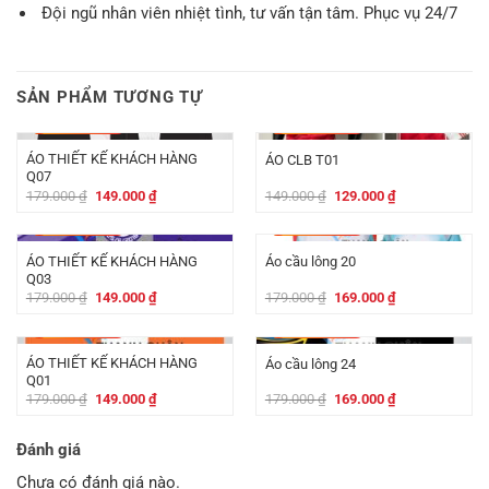
Đội ngũ nhân viên nhiệt tình, tư vấn tận tâm. Phục vụ 24/7
SẢN PHẨM TƯƠNG TỰ
-
30.000
₫
-
20.000
₫
ÁO THIẾT KẾ KHÁCH HÀNG
ÁO CLB T01
Q07
Giá
Giá
Giá
Giá
179.000
₫
149.000
₫
149.000
₫
129.000
₫
gốc
hiện
gốc
hiện
là:
tại
là:
tại
-
30.000
₫
-
10.000
₫
179.000 ₫.
là:
149.000 ₫.
là:
149.000 ₫.
129.000 ₫.
ÁO THIẾT KẾ KHÁCH HÀNG
Áo cầu lông 20
Q03
Giá
Giá
Giá
Giá
179.000
₫
149.000
₫
179.000
₫
169.000
₫
gốc
hiện
gốc
hiện
là:
tại
là:
tại
-
30.000
₫
-
10.000
₫
179.000 ₫.
là:
179.000 ₫.
là:
149.000 ₫.
169.000 ₫.
ÁO THIẾT KẾ KHÁCH HÀNG
Áo cầu lông 24
Q01
Giá
Giá
Giá
Giá
179.000
₫
149.000
₫
179.000
₫
169.000
₫
gốc
hiện
gốc
hiện
là:
tại
là:
tại
179.000 ₫.
là:
179.000 ₫.
là:
Đánh giá
149.000 ₫.
169.000 ₫.
Chưa có đánh giá nào.