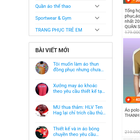
-
30
Quần áo thể thao
Tổng hợ
phục,áo
Sportwear & Gym
nhất 2
QUÂN 
TRANG PHỤC TRẺ EM
179.00
BÀI VIẾT MỚI
Tôi muốn làm áo thun
đồng phục nhưng chưa
có mẫu thì phải làm sao?
Không
có
bình
Xưởng may áo khoác
luận
ở
theo yêu cầu thiết kế tại
Tôi
TPHCM
Không
muốn
-
40
có
làm
bình
áo
MU thua thảm: HLV Ten
luận
thun
Áo polo
ở
Hag lại chỉ trích cầu thủ,
đồng
THANH 
Xưởng
phục
thừa nhận sự thật chua
Không
may
nhưng
có
áo
chát của bầy quỷ nhỏ
chưa
bình
khoác
có
Thiết kế và in áo bóng
luận
theo
219.00
mẫu
ở
chuyền theo yêu cầu
yêu
thì
MU
cầu
phải