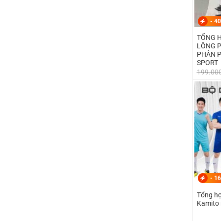
-
40
TỔNG H
LÔNG POLO MỚI 
PHÂN P
SPORT
199.00
-
16
Tổng hợ
Kamito 