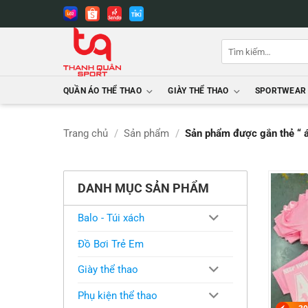
Bỏ
qua
nội
Tìm
dung
kiếm:
QUẦN ÁO THỂ THAO
GIÀY THỂ THAO
SPORTWEAR
Trang chủ
/
Sản phẩm
/
Sản phẩm được gắn thẻ “ áo
DANH MỤC SẢN PHẨM
Balo - Túi xách
Đồ Bơi Trẻ Em
Giày thể thao
Phụ kiện thể thao