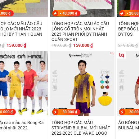
.000
₫
-
40.000
₫
-
20.0
ỢP CÁC MẪU ÁO CẦU
TỔNG HỢP CÁC MẪU ÁO CẦU
TỔNG HỢP
NHẤT 2023
LÔNG CỔ TRÒN MỚI NHẤT
ĐẸP ĐỘC 
HỐI BY THANH QUÂN
2023 PHÂN PHỐI BY THANH
BY TQS
QUÂN SPORT
Giá
Giá
Giá
Giá
0
₫
159.000
₫
199.000
₫
159.000
₫
219.000
₫
gốc
hiện
gốc
hiện
là:
tại
là:
tại
199.000 ₫.
là:
199.000 ₫.
là:
159.000 ₫.
159.000 ₫.
0.000
₫
-
30.000
₫
-
20.0
p các mẫu áo Bóng Đá
TỔNG HỢP CÁC MẪU
ÁO BÓNG 
mới nhất 2022
STRIVEND BULBAL MỚI NHẤT
BULBAL M
2022-2023 CLB VÀ KO LOGO