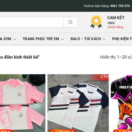
Hotline bán hàng:
0961 795 975
CAM KẾT
100%
chính hãng
 & GYM
TRANG PHỤC TRẺ EM
BALO – TÚI XÁCH
PHỤ KIỆN 
Hiển thị 1–20 c
 điền kinh thiết kế”