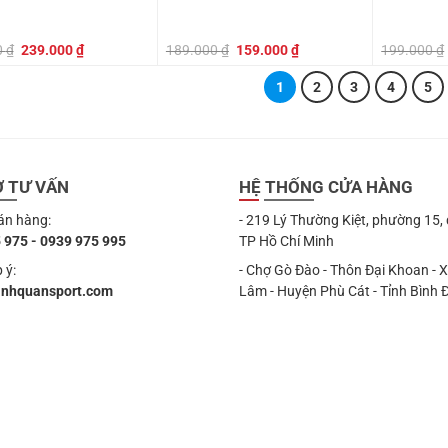
Giá
Giá
Giá
Giá
0
₫
239.000
₫
189.000
₫
159.000
₫
199.000
₫
gốc
hiện
gốc
hiện
là:
tại
là:
tại
1
2
3
4
5
399.000 ₫.
là:
189.000 ₫.
là:
239.000 ₫.
159.000 ₫.
Ợ TƯ VẤN
HỆ THỐNG CỬA HÀNG
án hàng:
- 219 Lý Thường Kiệt, phường 15,
 975 - 0939 975 995
TP Hồ Chí Minh
 ý:
- Chợ Gò Đào - Thôn Đại Khoan - 
anhquansport.com
Lâm - Huyện Phù Cát - Tỉnh Bình 