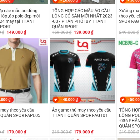
.000
₫
-
20.000
₫
-
50.0
p các mẫu áo đồng
TỔNG HỢP CÁC MẪU ÁO CẦU
Xưởng may
 lớp ,áo polo đẹp mới
LÔNG CÓ SẴN MỚI NHẤT 2023
theo yêu 
024 may tại THANH
-037 PHÂN PHỐI BY THANH
SPORT-AG
SPORT
QUÂN SPORT
Giá
Giá
Giá
Giá
0
₫
149.000
₫
159.000
₫
139.000
₫
249.000
₫
gốc
hiện
gốc
hiện
là:
tại
là:
tại
179.000 ₫.
là:
159.000 ₫.
là:
149.000 ₫.
139.000 ₫.
.000
₫
-
40.000
₫
-
50.0
 may theo yêu cầu-
Áo game thủ may theo yêu cầu-
TỔNG HỢP
QUÂN SPORT-APL05
THANH QUÂN SPORT-AGT01
LÔNG POL
-036 PHÂ
QUÂN SP
Giá
Giá
Giá
Giá
0
₫
179.000
₫
219.000
₫
179.000
₫
219.000
₫
gốc
hiện
gốc
hiện
là:
tại
là:
tại