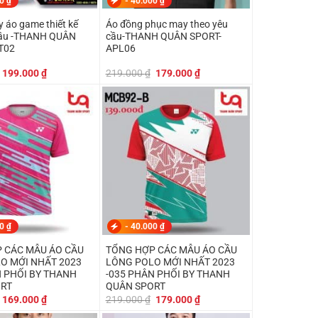
00
₫
-
40.000
₫
 áo game thiết kế
Áo đồng phục may theo yêu
cầu -THANH QUÂN
cầu-THANH QUÂN SPORT-
T02
APL06
Giá
Giá
Giá
Giá
199.000
₫
219.000
₫
179.000
₫
gốc
hiện
gốc
hiện
là:
tại
là:
tại
249.000 ₫.
là:
219.000 ₫.
là:
199.000 ₫.
179.000 ₫.
00
₫
-
40.000
₫
 CÁC MẪU ÁO CẦU
TỔNG HỢP CÁC MẪU ÁO CẦU
O MỚI NHẤT 2023
LÔNG POLO MỚI NHẤT 2023
N PHỐI BY THANH
-035 PHÂN PHỐI BY THANH
ORT
QUÂN SPORT
Giá
Giá
Giá
Giá
169.000
₫
219.000
₫
179.000
₫
gốc
hiện
gốc
hiện
là:
tại
là:
tại