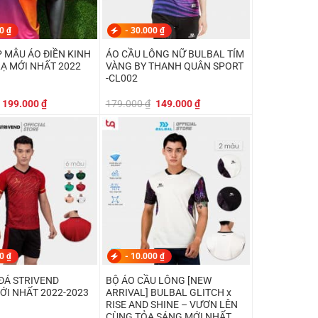
00
₫
-
30.000
₫
 MẪU ÁO ĐIỀN KINH
ÁO CẦU LÔNG NỮ BULBAL TÍM
LẠ MỚI NHẤT 2022
VÀNG BY THANH QUÂN SPORT
-CL002
Giá
Giá
Giá
Giá
199.000
₫
179.000
₫
149.000
₫
gốc
hiện
gốc
hiện
là:
tại
là:
tại
219.000 ₫.
là:
179.000 ₫.
là:
199.000 ₫.
149.000 ₫.
00
₫
-
10.000
₫
ĐÁ STRIVEND
BỘ ÁO CẦU LÔNG [NEW
ỚI NHẤT 2022-2023
ARRIVAL] BULBAL GLITCH x
RISE AND SHINE – VƯƠN LÊN
CÙNG TỎA SÁNG MỚI NHẤT