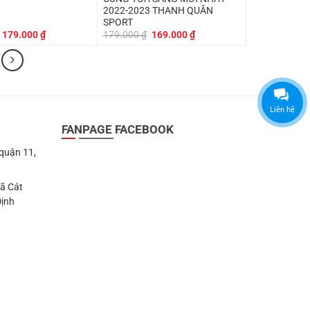
2022-2023 THANH QUÂN
SPORT
Giá
Giá
Giá
Giá
179.000
₫
179.000
₫
169.000
₫
gốc
hiện
gốc
hiện
là:
tại
là:
tại
199.000 ₫.
là:
179.000 ₫.
là:
179.000 ₫.
169.000 ₫.
Liên hệ
FANPAGE FACEBOOK
 quận 11,
Xã Cát
Định