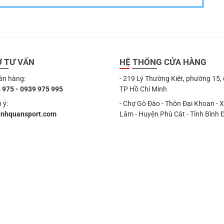
Ợ TƯ VẤN
HỆ THỐNG CỬA HÀNG
án hàng:
- 219 Lý Thường Kiệt, phường 15,
 975 - 0939 975 995
TP Hồ Chí Minh
 ý:
- Chợ Gò Đào - Thôn Đại Khoan - 
anhquansport.com
Lâm - Huyện Phù Cát - Tỉnh Bình 