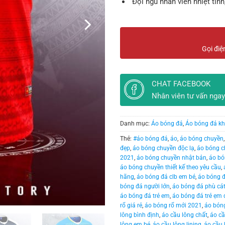
Đội ngũ nhân viên nhiệt tình
Gọi điệ
CHAT FACEBOOK
Nhân viên tư vấn ngay
Danh mục:
Áo bóng đá
,
Áo bóng đá kh
Thẻ:
#áo bóng đá
,
áo
,
áo bóng chuyền
đẹp
,
áo bóng chuyền độc lạ
,
áo bóng c
2021
,
áo bóng chuyền nhật bản
,
áo bó
áo bóng chuyền thiết kế theo yêu cầu
,
hãng
,
áo bóng đá clb em bé
,
áo bóng 
bóng đá người lớn
,
áo bóng đá phù cá
áo bóng đá trẻ em
,
áo bóng đá trẻ ẹm 
rổ giá rẻ
,
áo bóng rổ mới 2021
,
áo bóng
lông bình định
,
áo cầu lông chất
,
áo cầ
lông em bé
,
áo cầu lông lining
,
áo cầu 