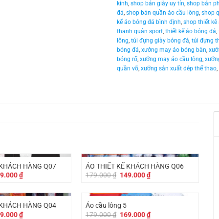
kinh
,
shop bán giày uy tín
,
shop bán ph
đá
,
shop bán quần áo cầu lông
,
shop q
kế áo bóng đá bình định
,
shop thiết kê
thanh quân sport
,
thiết kế áo bóng đá
,
lông
,
túi đựng giày bóng đá
,
túi đựng 
bóng đá
,
xưởng may áo bóng bàn
,
xưở
bóng rổ
,
xưởng may áo cầu lông
,
xưởn
quần võ
,
xưởng sản xuất dép thể thao
,
-
30.000
₫
 KHÁCH HÀNG Q07
ÁO THIẾT KẾ KHÁCH HÀNG Q06
á
Giá
Giá
Giá
9.000
₫
179.000
₫
149.000
₫
c
hiện
gốc
hiện
tại
là:
tại
-
10.000
₫
9.000 ₫.
là:
179.000 ₫.
là:
149.000 ₫.
149.000 ₫.
 KHÁCH HÀNG Q04
Áo cầu lông 5
á
Giá
Giá
Giá
9.000
₫
179.000
₫
169.000
₫