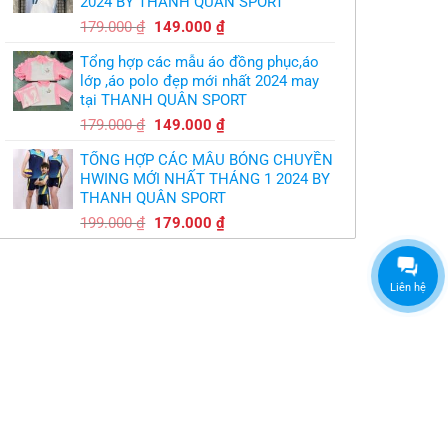
2024 BY THANH QUÂN SPORT
300.000 ₫.
Giá
Giá
179.000
₫
149.000
₫
gốc
hiện
Tổng hợp các mẫu áo đồng phục,áo
là:
tại
lớp ,áo polo đẹp mới nhất 2024 may
179.000 ₫.
là:
tại THANH QUÂN SPORT
149.000 ₫.
Giá
Giá
179.000
₫
149.000
₫
gốc
hiện
TỔNG HỢP CÁC MẪU BÓNG CHUYỀN
là:
tại
HWING MỚI NHẤT THÁNG 1 2024 BY
179.000 ₫.
là:
THANH QUÂN SPORT
149.000 ₫.
Giá
Giá
199.000
₫
179.000
₫
gốc
hiện
là:
tại
199.000 ₫.
là:
Liên hệ
179.000 ₫.