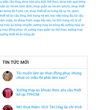
ụ kiện cầu lông
,
shop bán phụ kiện thể thao
,
shop bán quả bóng
uần áo trẻ em bình định
,
shop quần áo trẻ em tphcm
,
shop thiết
 áo bóng đá ở phù cát
,
shop thiết kế áo bóng đá uy tín
,
sport
,
thiết kế áo cầu lông
,
thời trang trẻ em
,
trực tiếp bóng đá
,
túi cầu
thảm yoga
,
túi đựng thảm yoga dây kéo
,
túi thời trang nữ
,
tỷ số
ng may áo bóng chuyền
,
xưởng may áo bóng đá
,
xưởng may áo
g may đồng phục võ
,
xưởng may quần áo thể thao
,
xưởng may
xưởng thiết kế áo bóng đá
TIN TỨC MỚI
Tôi muốn làm áo thun đồng phục nhưng
chưa có mẫu thì phải làm sao?
Không
có
bình
Xưởng may áo khoác theo yêu cầu thiết
luận
ở
kế tại TPHCM
Tôi
Không
muốn
có
làm
bình
áo
MU thua thảm: HLV Ten Hag lại chỉ trích
luận
thun