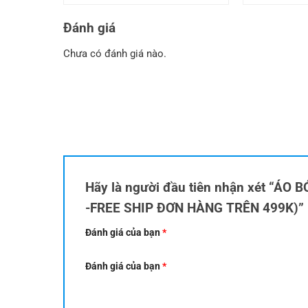
gốc
hiện
gố
là:
tại
là:
179.000 ₫.
là:
17
Đánh giá
169.000 ₫.
Chưa có đánh giá nào.
Hãy là người đầu tiên nhận xét “Á
-FREE SHIP ĐƠN HÀNG TRÊN 499K)”
Đánh giá của bạn
*
Đánh giá của bạn
*