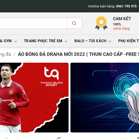
Hotline bán hàng:
0961 795 975
CAM KẾT
100%
chính hãng
 & GYM
TRANG PHỤC TRẺ EM
BALO – TÚI XÁCH
PHỤ KIỆN 
ng đá
/
ÁO BÓNG ĐÁ DRAHA MỚI 2022 ( THUN CAO CẤP -FREE