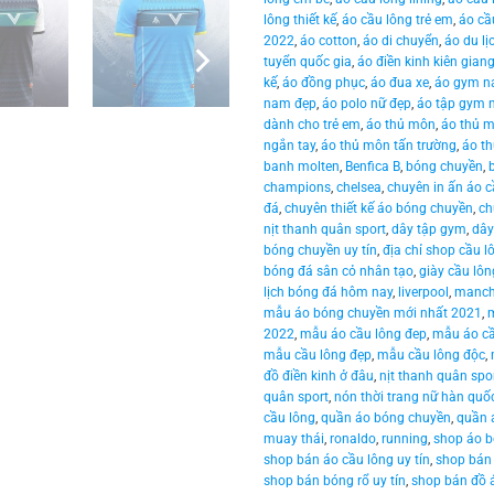
lông thiết kế
,
áo cầu lông trẻ em
,
áo cầ
2022
,
áo cotton
,
áo di chuyển
,
áo du lị
tuyển quốc gia
,
áo điền kinh kiên gian
kế
,
áo đồng phục
,
áo đua xe
,
áo gym 
nam đẹp
,
áo polo nữ đẹp
,
áo tập gym
dành cho trẻ em
,
áo thủ môn
,
áo thủ 
ngắn tay
,
áo thủ môn tấn trường
,
áo th
banh molten
,
Benfica B
,
bóng chuyền
,
champions
,
chelsea
,
chuyên in ấn áo c
đá
,
chuyên thiết kế áo bóng chuyền
,
ch
nịt thanh quân sport
,
dây tập gym
,
dây
bóng chuyền uy tín
,
địa chỉ shop cầu l
bóng đá sân cỏ nhân tạo
,
giày cầu lôn
lịch bóng đá hôm nay
,
liverpool
,
manche
mẫu áo bóng chuyền mới nhất 2021
,
2022
,
mẫu áo cầu lông đep
,
mẫu áo cầ
mẫu cầu lông đẹp
,
mẫu cầu lông độc
,
đồ điền kinh ở đâu
,
nịt thanh quân spo
quân sport
,
nón thời trang nữ hàn quố
cầu lông
,
quần áo bóng chuyền
,
quần 
muay thái
,
ronaldo
,
running
,
shop áo b
shop bán áo cầu lông uy tín
,
shop bán 
shop bán bóng rổ uy tín
,
shop bán đồ 