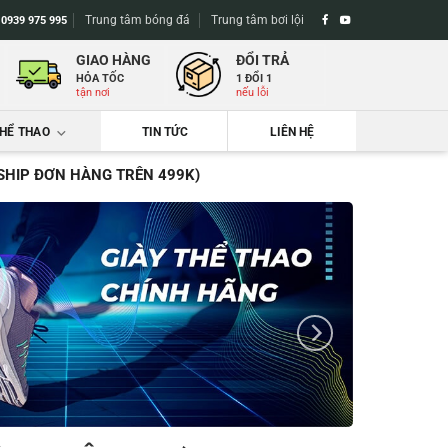
Trung tâm bóng đá
Trung tâm bơi lội
-
0939 975 995
GIAO HÀNG
ĐỔI TRẢ
HỎA TỐC
1 ĐỔI 1
tận nơi
nếu lỗi
THỂ THAO
TIN TỨC
LIÊN HỆ
 SHIP ĐƠN HÀNG TRÊN 499K)