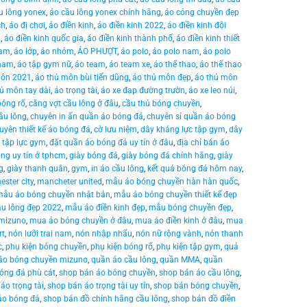
u lông yonex
,
áo cầu lông yonex chính hãng
,
áo cóng chuyền đẹp
ch
,
áo đi chơi
,
áo điền kinh
,
áo điền kinh 2022
,
áo điền kinh đội
g
,
áo điền kinh quốc gia
,
áo điền kinh thành phố
,
áo điền kinh thiết
nam
,
áo lớp
,
áo nhóm
,
ÁO PHƯỢT
,
áo polo
,
áo polo nam
,
áo polo
 nam
,
áo tập gym nữ
,
áo team
,
áo team xe
,
áo thể thao
,
áo thể thao
môn 2021
,
áo thủ môn bùi tiến dũng
,
áo thủ môn đẹp
,
áo thủ môn
ủ môn tay dài
,
áo trọng tài
,
áo xe đạp đường trườn
,
áo xe leo núi
,
bóng rổ
,
căng vợt cầu lông ở đâu
,
cầu thủ bóng chuyền
,
ầu lông
,
chuyên in ấn quần áo bóng đá
,
chuyên sỉ quần áo bóng
uyên thiết kế áo bóng đá
,
cờ lưu niệm
,
dây kháng lực tập gym
,
dây
 tập lực gym
,
đặt quần áo bóng đá uy tín ở đâu
,
địa chỉ bán áo
ông uy tín ở tphcm
,
giày bóng đá
,
giày bóng đá chính hãng
,
giày
g
,
giày thanh quân
,
gym
,
in áo cầu lông
,
kết quả bóng đá hôm nay
,
ster city
,
mancheter united
,
mẫu áo bóng chuyền hàn hàn quốc
,
mẫu áo bóng chuyền nhật bản
,
mẫu áo bóng chuyền thiết kế đẹp
u lông đẹp 2022
,
mẫu áo điền kinh đẹp
,
mẫu bóng chuyền đẹp
,
mizuno
,
mua áo bóng chuyền ở đâu
,
mua áo điền kinh ở đâu
,
mua
rt
,
nón lưỡi trai nam
,
nón nhập nhẩu
,
nón nữ rộng vành
,
nón thanh
c
,
phụ kiện bóng chuyền
,
phụ kiện bóng rổ
,
phụ kiện tập gym
,
quả
áo bóng chuyền mizuno
,
quần áo cầu lông
,
quần MMA
,
quần
óng đá phù cát
,
shop bán áo bóng chuyền
,
shop bán áo cầu lông
,
áo trọng tài
,
shop bán áo trọng tài uy tín
,
shop bán bóng chuyền
,
áo bóng đá
,
shop bán đồ chính hãng cầu lông
,
shop bán đồ điền