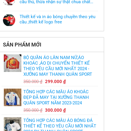
ở
cầu thủ, thừa nhận sự thật chua chát
đồng
Xưởng
phục
của bầy quỷ nhỏ
Không
may
nhưng
có
áo
chưa
bình
khoác
có
Thiết kế và in áo bóng chuyền theo yêu
luận
theo
mẫu
ở
cầu ,thiết kế logo free
yêu
thì
MU
cầu
phải
Không
thua
thiết
làm
có
thảm:
kế
sao?
bình
HLV
tại
luận
Ten
TPHCM
ở
Hag
SẢN PHẨM MỚI
Thiết
lại
kế
chỉ
và
trích
in
cầu
BỘ QUẦN ÁO LÂN NAM NỮ,ÁO
áo
thủ,
bóng
KHOÁC ,ÁO DI CHUYỂN THIẾT KẾ
thừa
chuyền
nhận
THEO YÊU CẦU MỚI NHẤT 2024 -
theo
sự
yêu
XƯỞNG MAY THANH QUÂN SPORT
thật
cầu
chua
,thiết
Giá
Giá
chát
350.000
₫
299.000
₫
kế
của
gốc
hiện
logo
bầy
free
TỔNG HỢP CÁC MẪU ÁO KHOÁC
quỷ
là:
tại
nhỏ
ĐẸP ĐÃ MAY TẠI XƯỞNG THANH
350.000 ₫.
là:
QUÂN SPORT NĂM 2023-2024
299.000 ₫.
Giá
Giá
350.000
₫
300.000
₫
gốc
hiện
TỔNG HỢP CÁC MẪU ÁO BÓNG ĐÁ
là:
tại
THIẾT KẾ THEO YÊU CẦU MỚI NHẤT
350.000 ₫.
là: