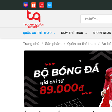
Bỏ
qua
nội
Tìm
dung
kiếm:
QUẦN ÁO THỂ THAO
GIÀY THỂ THAO
SPORTWEAR
Trang chủ
/
Sản phẩm
/
Quần áo thể thao
/
Áo bó