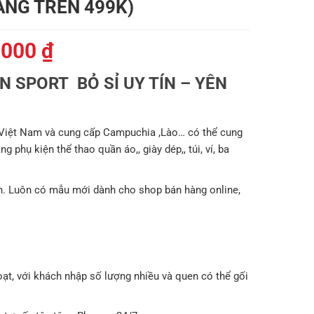
ÀNG TRÊN 499K)
Giá
.000
₫
hiện
 SPORT BỎ SỈ UY TÍN – YÊN
tại
000 ₫.
là:
179.000 ₫.
 Việt Nam và cung cấp Campuchia ,Lào… có thể cung
 phụ kiện thể thao quần áo,, giày dép,, túi, ví, ba
. Luôn có mẫu mới dành cho shop bán hàng online,
oạt, với khách nhập số lượng nhiều và quen có thể gối