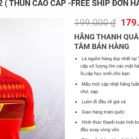
 ( THUN CAO CẤP -FREE SHIP ĐƠN H
Giá
199.000
₫
179
gốc
HÃNG THANH QUÂN
là:
TÂM BÁN HÀNG
199.
Là nguồn hàng duy nhất tại
cấp số lượng lớn các mặt hàng
lô,cặp học sinh cho bạn.
Mẫu mới cập nhật hằng tuần
chợ, sạp.
Luôn đi đầu về giá cả
Giao hàng toàn quốc
Hình thức thanh toán linh h
đầu xoay vòng vốn.