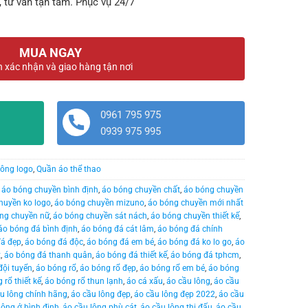
, tư vấn tận tâm. Phục vụ 24/7
MUA NGAY
n xác nhận và giao hàng tận nơi
0961 795 975
0939 975 995
ông logo
,
Quần áo thể thao
,
áo bóng chuyền bình định
,
áo bóng chuyền chất
,
áo bóng chuyền
huyền ko logo
,
áo bóng chuyền mizuno
,
áo bóng chuyền mới nhất
ng chuyền nữ
,
áo bóng chuyền sát nách
,
áo bóng chuyền thiết kế
,
áo bóng đá bình định
,
áo bóng đá cát lâm
,
áo bóng đá chính
đá đẹp
,
áo bóng đá độc
,
áo bóng đá em bé
,
áo bóng đá ko lo go
,
áo
t
,
áo bóng đá thanh quân
,
áo bóng đá thiết kế
,
áo bóng đá tphcm
,
đội tuyển
,
áo bóng rổ
,
áo bóng rổ đẹp
,
áo bóng rổ em bé
,
áo bóng
 rổ thiết kế
,
áo bóng rổ thun lạnh
,
áo cá xấu
,
áo cầu lông
,
áo cầu
u lông chính hãng
,
áo cầu lông đẹp
,
áo cầu lông đẹp 2022
,
áo cầu
lông ở bình định
,
áo cầu lông phù cát
,
áo cầu lông thi đấu
,
áo cầu