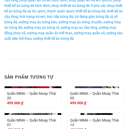
cầu lông
,
shop quần áo trẻ em bình định
,
shop quần áo trẻ em tphcm
,
shop
thiết kế áo bóng đá bình định
,
shop thiết kê áo bóng đá ở phù cát
,
shop thiết
kế áo bóng đá uy tín
,
sport
,
thanh quân sport
,
thiết kế áo bóng đá
,
thiết kế áo
cầu lông
,
thời trang trẻ em
,
trực tiếp bóng đá
,
túi đựng giày bóng đá
,
tỷ số
bóng đá
,
xưởng may áo bóng bàn
,
xưởng may áo bóng chuyền
,
xưởng may
áo bóng đá
,
xưởng may áo bóng rổ
,
xưởng may áo cầu lông
,
xưởng may
đồng phục võ
,
xưởng may quần áo thể thao
,
xưởng may quần võ
,
xưởng sản
xuất dép thể thao
,
xưởng thiết kế áo bóng đá
SẢN PHẨM TƯƠNG TỰ
Quần MMA – Quần Muay Thái
Quần MMA – Quần Muay Thái
20
03
499.000
₫
499.000
₫
Quần MMA – Quần Muay Thái
Quần MMA – Quần Muay Thái
07
13