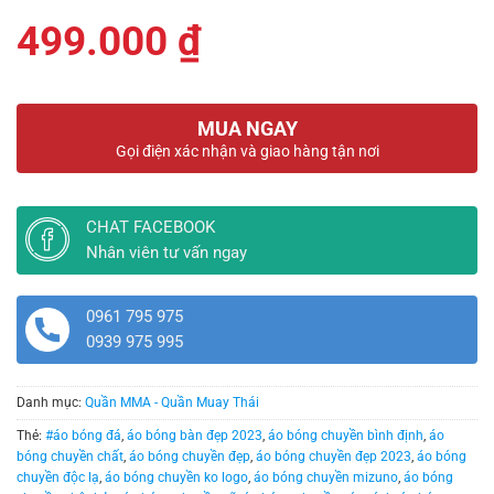
499.000
₫
MUA NGAY
Gọi điện xác nhận và giao hàng tận nơi
CHAT FACEBOOK
Nhân viên tư vấn ngay
0961 795 975
0939 975 995
Danh mục:
Quần MMA - Quần Muay Thái
Thẻ:
#áo bóng đá
,
áo bóng bàn đẹp 2023
,
áo bóng chuyền bình định
,
áo
bóng chuyền chất
,
áo bóng chuyền đẹp
,
áo bóng chuyền đẹp 2023
,
áo bóng
chuyền độc lạ
,
áo bóng chuyền ko logo
,
áo bóng chuyền mizuno
,
áo bóng