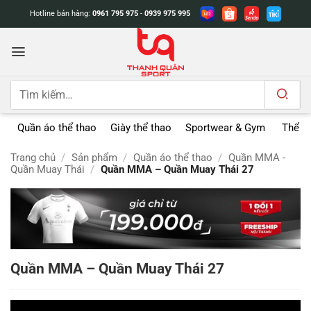
Bỏ
Hotline bán hàng:
0961 795 975
-
0939 975 995
qua
nội
dung
Tìm
kiếm:
Quần áo thể thao
Giày thể thao
Sportwear & Gym
Thể t
Trang chủ
/
Sản phẩm
/
Quần áo thể thao
/
Quần MMA -
Quần Muay Thái
/
Quần MMA – Quần Muay Thái 27
Quần MMA – Quần Muay Thái 27