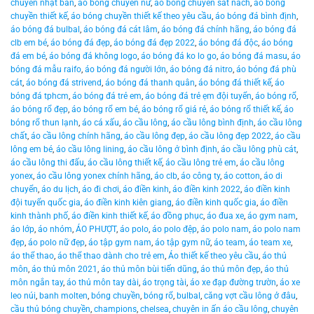
chuyền nhật bản
,
áo bóng chuyền nữ
,
áo bóng chuyền sát nách
,
áo bóng
chuyền thiết kế
,
áo bóng chuyền thiết kế theo yêu cầu
,
áo bóng đá bình định
,
áo bóng đá bulbal
,
áo bóng đá cát lâm
,
áo bóng đá chính hãng
,
áo bóng đá
clb em bé
,
áo bóng đá đẹp
,
áo bóng đá đẹp 2022
,
áo bóng đá độc
,
áo bóng
đá em bé
,
áo bóng đá không logo
,
áo bóng đá ko lo go
,
áo bóng đá masu
,
áo
bóng đá mẫu raifo
,
áo bóng đá người lớn
,
áo bóng đá nitro
,
áo bóng đá phù
cát
,
áo bóng đá strivend
,
áo bóng đá thanh quân
,
áo bóng đá thiết kế
,
áo
bóng đá tphcm
,
áo bóng đá trẻ em
,
áo bóng đá trẻ ẹm đội tuyển
,
áo bóng rổ
,
áo bóng rổ đẹp
,
áo bóng rổ em bé
,
áo bóng rổ giá rẻ
,
áo bóng rổ thiết kế
,
áo
bóng rổ thun lạnh
,
áo cá xấu
,
áo cầu lông
,
áo cầu lông bình định
,
áo cầu lông
chất
,
áo cầu lông chính hãng
,
áo cầu lông đẹp
,
áo cầu lông đẹp 2022
,
áo cầu
lông em bé
,
áo cầu lông lining
,
áo cầu lông ở bình định
,
áo cầu lông phù cát
,
áo cầu lông thi đấu
,
áo cầu lông thiết kế
,
áo cầu lông trẻ em
,
áo cầu lông
yonex
,
áo cầu lông yonex chính hãng
,
áo clb
,
áo công ty
,
áo cotton
,
áo di
chuyển
,
áo du lịch
,
áo đi chơi
,
áo điền kinh
,
áo điền kinh 2022
,
áo điền kinh
đội tuyển quốc gia
,
áo điền kinh kiên giang
,
áo điền kinh quốc gia
,
áo điền
kinh thành phố
,
áo điền kinh thiết kế
,
áo đồng phục
,
áo đua xe
,
áo gym nam
,
áo lớp
,
áo nhóm
,
ÁO PHƯỢT
,
áo polo
,
áo polo đệp
,
áo polo nam
,
áo polo nam
đẹp
,
áo polo nữ đẹp
,
áo tập gym nam
,
áo tập gym nữ
,
áo team
,
áo team xe
,
áo thể thao
,
áo thể thao dành cho trẻ em
,
Áo thiết kế theo yêu cầu
,
áo thủ
môn
,
áo thủ môn 2021
,
áo thủ môn bùi tiến dũng
,
áo thủ môn đẹp
,
áo thủ
môn ngắn tay
,
áo thủ môn tay dài
,
áo trọng tài
,
áo xe đạp đường trườn
,
áo xe
leo núi
,
banh molten
,
bóng chuyền
,
bóng rổ
,
bulbal
,
căng vợt cầu lông ở đâu
,
cầu thủ bóng chuyền
,
champions
,
chelsea
,
chuyên in ấn áo cầu lông
,
chuyên