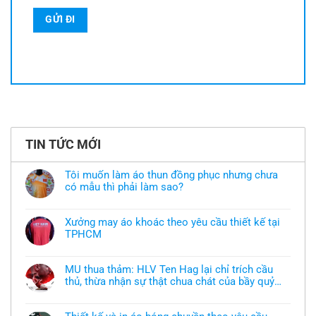
TIN TỨC MỚI
Tôi muốn làm áo thun đồng phục nhưng chưa
có mẫu thì phải làm sao?
Không
có
bình
Xưởng may áo khoác theo yêu cầu thiết kế tại
luận
TPHCM
ở
Tôi
Không
muốn
có
làm
bình
áo
MU thua thảm: HLV Ten Hag lại chỉ trích cầu
luận
thun
thủ, thừa nhận sự thật chua chát của bầy quỷ
ở
đồng
Xưởng
nhỏ
phục
Không
may
nhưng
có
áo
chưa
bình
khoác