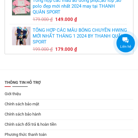
Tổng hợp các mẫu áo đồng phục,áo lớp ,áo
là:
tại
polo đẹp mới nhất 2024 may tại THANH
179.000 ₫.
là:
QUÂN SPORT
149.000 ₫.
Giá
Giá
179.000
₫
149.000
₫
gốc
hiện
TỔNG HỢP CÁC MẪU BÓNG CHUYỀN HWING
là:
tại
MỚI NHẤT THÁNG 1 2024 BY THANH QUÂN
179.000 ₫.
là:
SPORT
149.000 ₫.
Liên hệ
Giá
Giá
199.000
₫
179.000
₫
gốc
hiện
là:
tại
199.000 ₫.
là:
179.000 ₫.
THÔNG TIN HỖ TRỢ
Giới thiệu
Chính sách bảo mật
Chính sách bảo hành
Chính sách đổi trả & hoàn tiền
Phương thức thanh toán