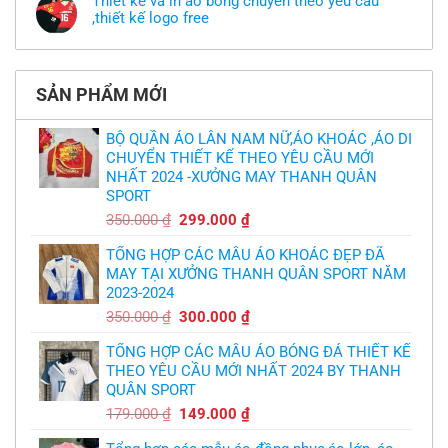
Thiết kế và in áo bóng chuyền theo yêu cầu
có
luận
theo
mẫu
,thiết kế logo free
ở
yêu
thì
MU
cầu
Không
phải
thua
thiết
có
làm
thảm:
kế
bình
sao?
HLV
tại
luận
Ten
TPHCM
ở
Hag
SẢN PHẨM MỚI
Thiết
lại
kế
chỉ
và
trích
in
BỘ QUẦN ÁO LÂN NAM NỮ,ÁO KHOÁC ,ÁO DI
cầu
áo
thủ,
CHUYỂN THIẾT KẾ THEO YÊU CẦU MỚI
bóng
thừa
chuyền
nhận
NHẤT 2024 -XƯỞNG MAY THANH QUÂN
theo
sự
yêu
SPORT
thật
cầu
chua
,thiết
Giá
Giá
350.000
₫
299.000
₫
chát
kế
của
gốc
hiện
logo
bầy
free
TỔNG HỢP CÁC MẪU ÁO KHOÁC ĐẸP ĐÃ
là:
tại
quỷ
nhỏ
MAY TẠI XƯỞNG THANH QUÂN SPORT NĂM
350.000 ₫.
là:
2023-2024
299.000 ₫.
Giá
Giá
350.000
₫
300.000
₫
gốc
hiện
TỔNG HỢP CÁC MẪU ÁO BÓNG ĐÁ THIẾT KẾ
là:
tại
THEO YÊU CẦU MỚI NHẤT 2024 BY THANH
350.000 ₫.
là:
QUÂN SPORT
300.000 ₫.
Giá
Giá
179.000
₫
149.000
₫
gốc
hiện