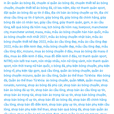
in ấn quần áo bóng đá
,
chuyên sỉ quần áo bóng đá
,
chuyên thiết kế áo bóng
chuyền
,
chuyên thiết kế áo bóng đá
,
cờ lưu niệm
,
dây nịt thanh quân sport
,
đặt quần áo bóng đá uy tín ở đâu
,
địa chỉ bán áo bóng chuyền uy tín
,
địa chỉ
shop cầu lông uy tín ở tphcm
,
giày bóng đá
,
giày bóng đá chính hãng
,
giày
bóng đá sân cỏ nhân tạo
,
giày cầu lông
,
giày thanh quân
,
gym
,
in áo cầu
lông
,
kết quả bóng đá hôm nay
,
lịch bóng đá hôm nay
,
liverpool
,
manchester
city
,
mancheter united
,
masu
,
máu
,
mẫu áo bóng chuyền hàn hàn quốc
,
mẫu
áo bóng chuyền mới nhất 2021
,
mẫu áo bóng chuyền nhật bản
,
mẫu áo
bóng chuyền thiết kế đẹp 2022
,
mẫu áo cầu lông đep
,
mẫu áo cầu lông đẹp
2022
,
mẫu áo điền kinh đẹp
,
mẫu bóng chuyền đẹp
,
mẫu cầu lông đẹp
,
mẫu
cầu lông độc
,
mizuno
,
mua áo bóng chuyền ở đâu
,
mua áo bóng đá masu ở
đâu
,
mua áo điền kinh ở đâu
,
mua đồ điền kinh ở đâu
,
nịt thanh quân sport
,
NITRO
,
nón lưỡi trai nam
,
nón nhập nhẩu
,
nón nữ rộng vành
,
nón thanh quân
sport
,
nón thời trang nữ hàn quốc
,
o bóng đá
,
phụ kiện bóng chuyền
,
phụ kiện
bóng rổ
,
phụ kiện tập gym
,
quả cầu lông
,
quần áo bóng chuyền
,
quần áo
bóng chuyền mizuno
,
quần áo cầu lông
,
Quần áo thể thao Từ khóa: #áo bóng
đá
,
Quần áo thể thao Từ khóa: áo bóng chuyền
,
quần MMA
,
quần muay thái
,
ronaldo
,
running
,
shop áo bóng đá phù cát
,
shop bán áo bóng chuyền
,
shop
bán áo bóng đá uy tín
,
shop bán áo cầu lông
,
shop bán áo cầu lông uy tín
,
shop bán áo trọng tài
,
shop bán áo trọng tài uy tín
,
shop bán bóng chuyền
,
shop bán bóng rổ uy tín
,
shop bán đồ áo bóng đá
,
shop bán đồ chính hãng
cầu lông
,
shop bán đồ điền kinh
,
shop bán giày uy tín
,
shop bán phụ kiện cầu
lông
,
shop bán phụ kiện thể thao
,
shop bán quả bóng đá
,
shop bán quần áo