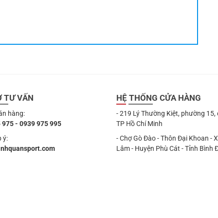
Ợ TƯ VẤN
HỆ THỐNG CỬA HÀNG
án hàng:
- 219 Lý Thường Kiệt, phường 15,
 975 - 0939 975 995
TP Hồ Chí Minh
 ý:
- Chợ Gò Đào - Thôn Đại Khoan - 
anhquansport.com
Lâm - Huyện Phù Cát - Tỉnh Bình 