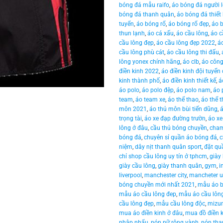
bóng đá mẫu raifo
,
áo bóng đá người 
bóng đá thanh quân
,
áo bóng đá thiết
tuyển
,
áo bóng rổ
,
áo bóng rổ đẹp
,
áo 
thun lạnh
,
áo cá xấu
,
áo cầu lông
,
áo c
cầu lông đẹp
,
áo cầu lông đẹp 2022
,
á
cầu lông phù cát
,
áo cầu lông thi đấu
,
lông yonex chính hãng
,
áo clb
,
áo công
điền kinh 2022
,
áo điền kinh đội tuyển
kinh thành phố
,
áo điền kinh thiết kế
,
á
áo polo
,
áo polo đệp
,
áo polo nam
,
áo 
team
,
áo team xe
,
áo thể thao
,
áo thể 
môn 2021
,
áo thủ môn bùi tiến dũng
,
trọng tài
,
áo xe đạp đường trườn
,
áo xe
lông ở đâu
,
cầu thủ bóng chuyền
,
cha
bóng đá
,
chuyên sỉ quần áo bóng đá
,
c
niệm
,
dây nịt thanh quân sport
,
đặt qu
chỉ shop cầu lông uy tín ở tphcm
,
giày
giày cầu lông
,
giày thanh quân
,
gym
,
i
liverpool
,
manchester city
,
mancheter u
bóng chuyền mới nhất 2021
,
mẫu áo b
mẫu áo cầu lông đep
,
mẫu áo cầu lôn
cầu lông đẹp
,
mẫu cầu lông độc
,
mizu
mua áo điền kinh ở đâu
,
mua đồ điền k
nhập nhẩu
,
nón nữ rộng vành
,
nón tha