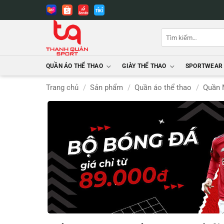
Bỏ
qua
nội
Tìm
dung
kiếm:
QUẦN ÁO THỂ THAO
GIÀY THỂ THAO
SPORTWEAR
Trang chủ
/
Sản phẩm
/
Quần áo thể thao
/
Quần 