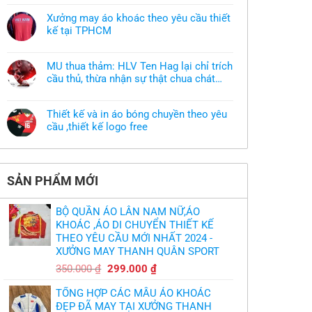
có
bình
Xưởng may áo khoác theo yêu cầu thiết
luận
ở
kế tại TPHCM
Tôi
Không
muốn
có
làm
bình
áo
MU thua thảm: HLV Ten Hag lại chỉ trích
luận
thun
ở
cầu thủ, thừa nhận sự thật chua chát
đồng
Xưởng
phục
của bầy quỷ nhỏ
Không
may
nhưng
có
áo
chưa
bình
khoác
có
Thiết kế và in áo bóng chuyền theo yêu
luận
theo
mẫu
ở
cầu ,thiết kế logo free
yêu
thì
MU
cầu
phải
Không
thua
thiết
làm
có
thảm:
kế
sao?
bình
HLV
tại
luận
Ten
TPHCM
ở
Hag
SẢN PHẨM MỚI
Thiết
lại
kế
chỉ
và
trích
in
cầu
BỘ QUẦN ÁO LÂN NAM NỮ,ÁO
áo
thủ,
bóng
KHOÁC ,ÁO DI CHUYỂN THIẾT KẾ
thừa
chuyền
nhận
THEO YÊU CẦU MỚI NHẤT 2024 -
theo
sự
yêu
XƯỞNG MAY THANH QUÂN SPORT
thật
cầu
chua
,thiết
Giá
Giá
chát
350.000
₫
299.000
₫
kế
của
gốc
hiện
logo
bầy
free
TỔNG HỢP CÁC MẪU ÁO KHOÁC
quỷ
là:
tại
nhỏ
ĐẸP ĐÃ MAY TẠI XƯỞNG THANH
350.000 ₫.
là: