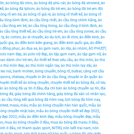
lớn
,
áo bóng đá nitro
,
áo bóng đá phù cát
,
áo bóng đá strivend
,
áo
 kế
,
áo bóng đá tphcm
,
áo bóng đá trẻ em
,
áo bóng đá trẻ ẹm đội
bóng rổ em bé
,
áo bóng rổ giá rẻ
,
áo bóng rổ thiết kế
,
áo bóng rổ
ầu lông bình định
,
áo cầu lông chất
,
áo cầu lông chính hãng
,
áo
o cầu lông em bé
,
áo cầu lông lining
,
áo cầu lông ở bình định
,
áo
áo cầu lông thiết kế
,
áo cầu lông trẻ em
,
áo cầu lông yonex
,
áo cầu
 ty
,
áo cotton
,
áo di chuyển
,
áo du lịch
,
áo đi chơi
,
áo điền kinh
,
áo
 quốc gia
,
áo điền kinh kiên giang
,
áo điền kinh quốc gia
,
áo điền
o đồng phục
,
áo đua xe
,
áo gym nam
,
áo lớp
,
áo nhóm
,
ÁO PHƯỢT
,
polo nam đẹp
,
áo polo nữ đẹp
,
áo tập gym nam
,
áo tập gym nữ
,
áo
thao dành cho trẻ em
,
Áo thiết kế theo yêu cầu
,
áo thủ môn
,
áo thủ
áo thủ môn đẹp
,
áo thủ môn ngắn tay
,
áo thủ môn tay dài
,
áo
 leo núi
,
banh molten
,
bóng chuyền
,
bóng rổ
,
bulbal
,
căng vợt cầu
mpions
,
chelsea
,
chuyên in ấn áo cầu lông
,
chuyên in ấn quần áo
huyên thiết kế áo bóng chuyền
,
chuyên thiết kế áo bóng đá
,
cờ lưu
ần áo bóng đá uy tín ở đâu
,
địa chỉ bán áo bóng chuyền uy tín
,
địa
 bóng đá
,
giày bóng đá chính hãng
,
giày bóng đá sân cỏ nhân tạo
,
n áo cầu lông
,
kết quả bóng đá hôm nay
,
lịch bóng đá hôm nay
,
nited
,
masu
,
máu
,
mẫu áo bóng chuyền hàn hàn quốc
,
mẫu áo
óng chuyền nhật bản
,
mẫu áo bóng chuyền thiết kế đẹp 2022
,
g đẹp 2022
,
mẫu áo điền kinh đẹp
,
mẫu bóng chuyền đẹp
,
mẫu
no
,
mua áo bóng chuyền ở đâu
,
mua áo bóng đá masu ở đâu
,
inh ở đâu
,
nịt thanh quân sport
,
NITRO
,
nón lưỡi trai nam
,
nón
nh quân sport
,
nón thời trang nữ hàn quốc
,
o bóng đá
,
phụ kiện