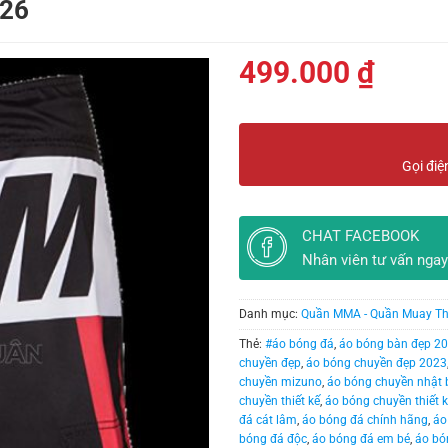
 26
499.000
₫
Gọi điệ
CHAT FACEBOOK
Nhân viên tư vấn ngay
Danh mục:
Quần MMA - Quần Muay Th
Thẻ:
#áo bóng đá
,
áo bóng bàn đẹp 2
chuyền đẹp
,
áo bóng chuyền đẹp 2023
chuyền mizuno
,
áo bóng chuyền nhật 
chuyền thiết kế
,
áo bóng chuyền thiết k
đá cát lâm
,
áo bóng đá chính hãng
,
áo
bóng đá độc
,
áo bóng đá em bé
,
áo bó