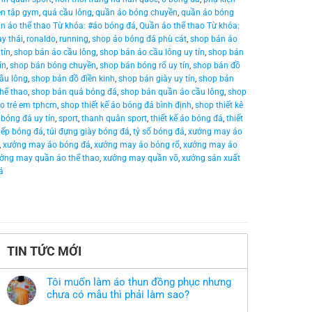
ện tập gym
,
quả cầu lông
,
quần áo bóng chuyền
,
quần áo bóng
n áo thể thao Từ khóa: #áo bóng đá
,
Quần áo thể thao Từ khóa:
y thái
,
ronaldo
,
running
,
shop áo bóng đá phù cát
,
shop bán áo
tín
,
shop bán áo cầu lông
,
shop bán áo cầu lông uy tín
,
shop bán
ín
,
shop bán bóng chuyền
,
shop bán bóng rổ uy tín
,
shop bán đồ
ầu lông
,
shop bán đồ điền kinh
,
shop bán giày uy tín
,
shop bán
thể thao
,
shop bán quả bóng đá
,
shop bán quần áo cầu lông
,
shop
o trẻ em tphcm
,
shop thiết kế áo bóng đá bình định
,
shop thiết kê
 bóng đá uy tín
,
sport
,
thanh quân sport
,
thiết kế áo bóng đá
,
thiết
tiếp bóng đá
,
túi đựng giày bóng đá
,
tỷ số bóng đá
,
xưởng may áo
,
xưởng may áo bóng đá
,
xưởng may áo bóng rổ
,
xưởng may áo
ởng may quần áo thể thao
,
xưởng may quần võ
,
xưởng sản xuất
á
TIN TỨC MỚI
Tôi muốn làm áo thun đồng phục nhưng
chưa có mẫu thì phải làm sao?
Không