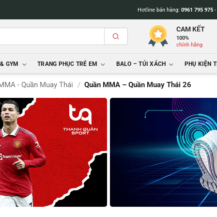
Hotline bán hàng:
0961 795 975
CAM KẾT
100%
chính hãng
 & GYM
TRANG PHỤC TRẺ EM
BALO – TÚI XÁCH
PHỤ KIỆN 
MMA - Quần Muay Thái
/
Quần MMA – Quần Muay Thái 26