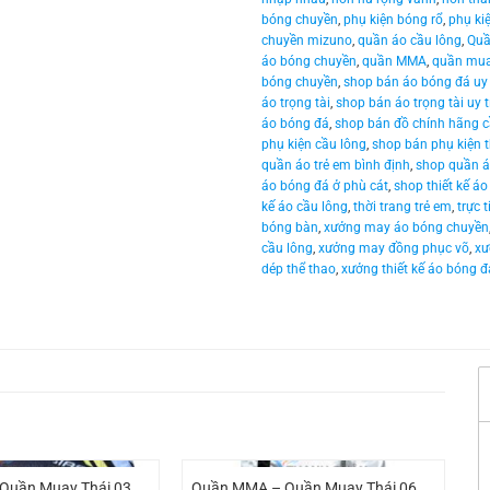
bóng chuyền
,
phụ kiện bóng rổ
,
phụ ki
chuyền mizuno
,
quần áo cầu lông
,
Quầ
áo bóng chuyền
,
quần MMA
,
quần mua
bóng chuyền
,
shop bán áo bóng đá uy 
áo trọng tài
,
shop bán áo trọng tài uy t
áo bóng đá
,
shop bán đồ chính hãng c
phụ kiện cầu lông
,
shop bán phụ kiện 
quần áo trẻ em bình định
,
shop quần á
áo bóng đá ở phù cát
,
shop thiết kế áo
kế áo cầu lông
,
thời trang trẻ em
,
trực 
bóng bàn
,
xưởng may áo bóng chuyền
cầu lông
,
xưởng may đồng phục võ
,
xư
dép thể thao
,
xưởng thiết kế áo bóng đ
Quần Muay Thái 03
Quần MMA – Quần Muay Thái 06