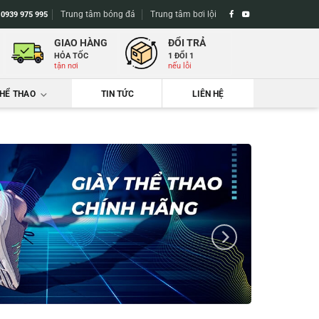
Trung tâm bóng đá
Trung tâm bơi lội
-
0939 975 995
GIAO HÀNG
ĐỔI TRẢ
HỎA TỐC
1 ĐỔI 1
tận nơi
nếu lỗi
THỂ THAO
TIN TỨC
LIÊN HỆ