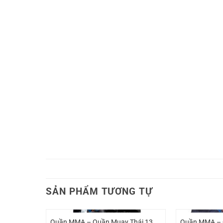
SẢN PHẨM TƯƠNG TỰ
Quần MMA – Quần Muay Thái 13
Quần MMA – 