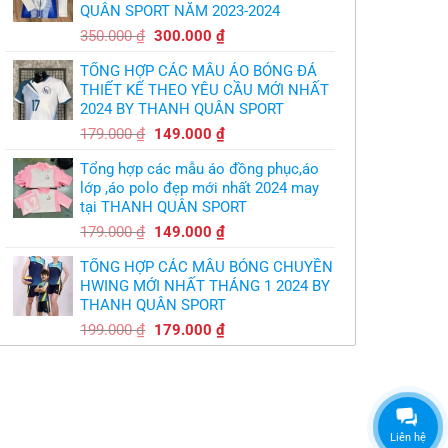
QUÂN SPORT NĂM 2023-2024
299.000 ₫.
Giá
Giá
350.000
₫
300.000
₫
gốc
hiện
TỔNG HỢP CÁC MẪU ÁO BÓNG ĐÁ
là:
tại
THIẾT KẾ THEO YÊU CẦU MỚI NHẤT
350.000 ₫.
là:
2024 BY THANH QUÂN SPORT
300.000 ₫.
Giá
Giá
179.000
₫
149.000
₫
gốc
hiện
Tổng hợp các mẫu áo đồng phục,áo
là:
tại
lớp ,áo polo đẹp mới nhất 2024 may
179.000 ₫.
là:
tại THANH QUÂN SPORT
149.000 ₫.
Giá
Giá
179.000
₫
149.000
₫
gốc
hiện
TỔNG HỢP CÁC MẪU BÓNG CHUYỀN
là:
tại
HWING MỚI NHẤT THÁNG 1 2024 BY
179.000 ₫.
là:
THANH QUÂN SPORT
149.000 ₫.
Giá
Giá
199.000
₫
179.000
₫
gốc
hiện
là:
tại
199.000 ₫.
là:
179.000 ₫.
Liên hệ