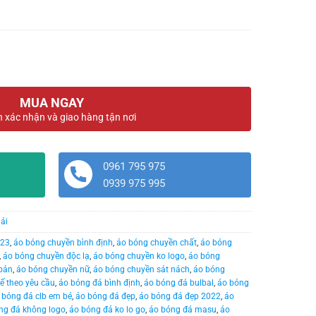
MUA NGAY
n xác nhận và giao hàng tận nơi
0961 795 975
0939 975 995
ái
023
,
áo bóng chuyền bình định
,
áo bóng chuyền chất
,
áo bóng
,
áo bóng chuyền độc lạ
,
áo bóng chuyền ko logo
,
áo bóng
bản
,
áo bóng chuyền nữ
,
áo bóng chuyền sát nách
,
áo bóng
ế theo yêu cầu
,
áo bóng đá bình định
,
áo bóng đá bulbal
,
áo bóng
 bóng đá clb em bé
,
áo bóng đá đẹp
,
áo bóng đá đẹp 2022
,
áo
ng đá không logo
,
áo bóng đá ko lo go
,
áo bóng đá masu
,
áo